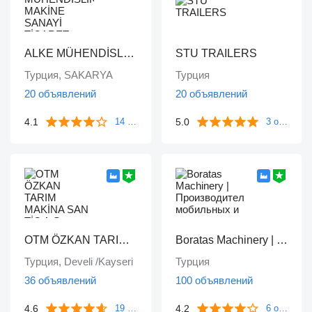
ALKE MÜHENDİSLİK MAKİNE SANAYİ TİCARET LİMİTED ŞİRKETİ
STU TRAILERS
Турция, SAKARYA
Турция
20 объявлений
20 объявлений
4.1
5.0
14 отзывов
3 отзыва
OTM ÖZKAN TARIM MAKİNA SAN TİC A.Ş
Boratas Machinery | Производитель мобильных и стационарных дробильно-сортировочных установок
Турция, Develi /Kayseri
Турция
36 объявлений
100 объявлений
4.6
4.2
19 отзывов
6 отзывов