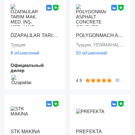
ÖZAPALILAR TARIM MAK. MED. İNŞ. MET. KALIP DÖKÜM SAN. LTD. ŞTİ.
POLYGONMACH ASPHALT CONCRETE CRUSHER SYSTEMS
Турция
Турция, YENİMAHALLE/ ANKARA /
8 объявлений
50 объявлений
Официальный
дилер
4.9
30 отзывов
STK MAKİNA
PREFEKTA