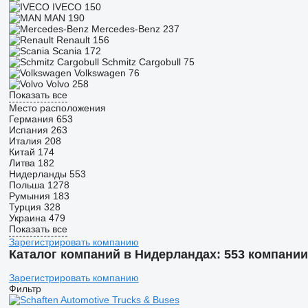
IVECO
150
MAN
190
Mercedes-Benz
237
Renault
156
Scania
172
Schmitz Cargobull
75
Volkswagen
76
Volvo
258
Показать все
Место расположения
Германия
653
Испания
263
Италия
208
Китай
174
Литва
182
Нидерланды
553
Польша
1278
Румыния
183
Турция
328
Украина
479
Показать все
Зарегистрировать компанию
Каталог компаний в Нидерландах: 553 компании
Зарегистрировать компанию
Фильтр