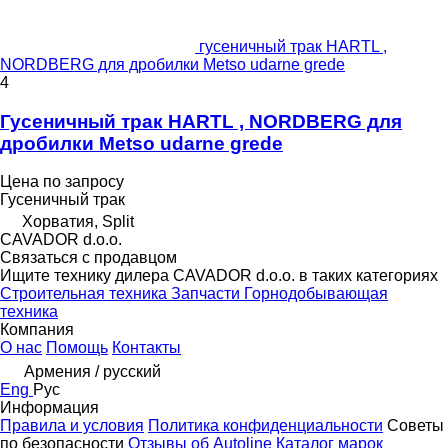
гусеничный трак HARTL ,
NORDBERG для дробилки Metso udarne grede
4
Гусеничный трак HARTL , NORDBERG для
дробилки Metso udarne grede
Цена по запросу
Гусеничный трак
Хорватия, Split
CAVADOR d.o.o.
Связаться с продавцом
Ищите технику дилера CAVADOR d.o.o. в таких категориях
Строительная техника
Запчасти
Горнодобывающая
техника
Компания
О нас
Помощь
Контакты
Армения / русский
Eng
Рус
Информация
Правила и условия
Политика конфиденциальности
Советы
по безопасности
Отзывы об Autoline
Каталог марок