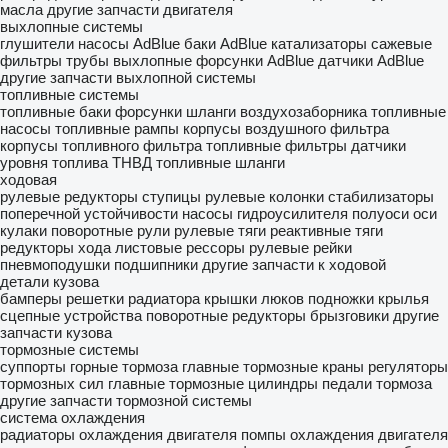
масла
другие запчасти двигателя
выхлопные системы
глушители
насосы AdBlue
баки AdBlue
катализаторы
сажевые
фильтры
трубы выхлопные
форсунки AdBlue
датчики AdBlue
другие запчасти выхлопной системы
топливные системы
топливные баки
форсунки
шланги воздухозаборника
топливные
насосы
топливные рампы
корпусы воздушного фильтра
корпусы топливного фильтра
топливные фильтры
датчики
уровня топлива
ТНВД
топливные шланги
ходовая
рулевые редукторы
ступицы
рулевые колонки
стабилизаторы
поперечной устойчивости
насосы гидроусилителя
полуоси
оси
кулаки поворотные
рули
рулевые тяги
реактивные тяги
редукторы хода
листовые рессоры
рулевые рейки
пневмоподушки
подшипники
другие запчасти к ходовой
детали кузова
бамперы
решетки радиатора
крышки люков
подножки
крылья
сцепные устройства
поворотные редукторы
брызговики
другие
запчасти кузова
тормозные системы
суппорты
горные тормоза
главные тормозные краны
регуляторы
тормозных сил
главные тормозные цилиндры
педали тормоза
другие запчасти тормозной системы
система охлаждения
радиаторы охлаждения двигателя
помпы охлаждения двигателя