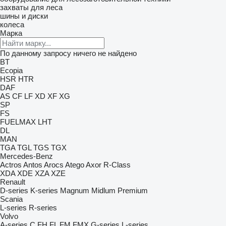
захваты для леса
шины и диски
колеса
Марка
По данному запросу ничего не найдено
BT
Ecopia
HSR
HTR
DAF
AS
CF
LF
XD
XF
XG
SP
FS
FUELMAX
LHT
DL
MAN
TGA
TGL
TGS
TGX
Mercedes-Benz
Actros
Antos
Arocs
Atego
Axor
R-Class
XDA
XDE
XZA
XZE
Renault
D-series
K-series
Magnum
Midlum
Premium
Scania
L-series
R-series
Volvo
A-series
C
FH
FL
FM
FMX
G-series
L-series