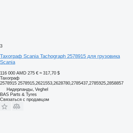
3
Тахограф Scania Tachograph 2578915 для грузовика
Scania
116 000 AMD
275 €
≈ 317,70 $
Тахограф
2578915 2578915,2621553,2628780,2785437,2785925,2858857
Нидерланды, Veghel
BAS Parts & Tyres
Связаться с продавцом