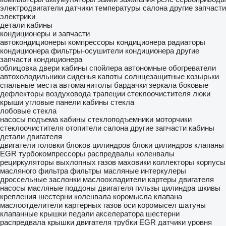
электродвигатели
датчики температуры салона
другие запчасти
электрики
детали кабины
кондиционеры и запчасти
автокондиционеры
компрессоры кондиционера
радиаторы
кондиционера
фильтры-осушители кондиционера
другие
запчасти кондиционера
облицовка
двери
кабины
спойлера
автономные обогреватели
автохолодильники
сиденья
капоты
солнцезащитные козырьки
спальные места
автомагнитолы
бардачки
зеркала боковые
дефлекторы воздуховода
трапеции стеклоочистителя
люки
крыши
угловые панели кабины
стекла
лобовые стекла
насосы подъема кабины
стеклоподъемники
моторчики
стеклоочистителя
отопители салона
другие запчасти кабины
детали двигателя
двигатели
головки блоков цилиндров
блоки цилиндров
клапаны
EGR
турбокомпрессоры
распредвалы
коленвалы
рециркуляторы выхлопных газов
маховики
коллекторы
корпусы
масляного фильтра
фильтры масляные
интеркулеры
дроссельные заслонки
маслоохладители
картеры двигателя
насосы масляные
поддоны двигателя
гильзы цилиндра
шкивы
крепления
шестерни коленвала
коромысла клапана
маслоотделители картерных газов
оси коромысел
шатуны
клапанные крышки
педали акселератора
шестерни
распредвала
крышки двигателя
трубки EGR
датчики уровня