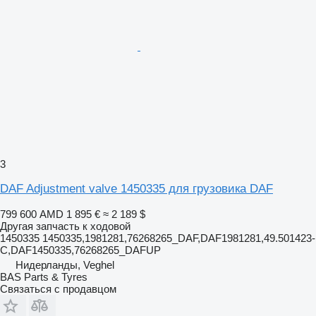
3
DAF Adjustment valve 1450335 для грузовика DAF
799 600 AMD
1 895 €
≈ 2 189 $
Другая запчасть к ходовой
1450335 1450335,1981281,76268265_DAF,DAF1981281,49.501423-
C,DAF1450335,76268265_DAFUP
Нидерланды, Veghel
BAS Parts & Tyres
Связаться с продавцом