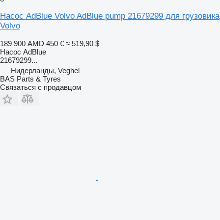
Насос AdBlue Volvo AdBlue pump 21679299 для грузовика
Volvo
189 900 AMD
450 €
≈ 519,90 $
Насос AdBlue
21679299...
Нидерланды, Veghel
BAS Parts & Tyres
Связаться с продавцом