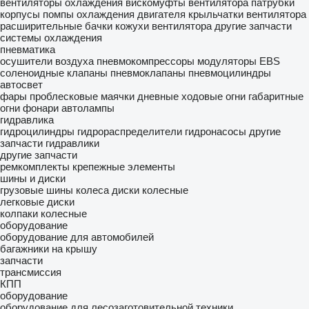
вентиляторы охлаждения
вискомуфты вентилятора
патрубки
корпусы помпы охлаждения двигателя
крыльчатки вентилятора
расширительные бачки
кожухи вентилятора
другие запчасти
системы охлаждения
пневматика
осушители воздуха
пневмокомпрессоры
модуляторы EBS
соленоидные клапаны
пневмоклапаны
пневмоцилиндры
автосвет
фары
проблесковые маячки
дневные ходовые огни
габаритные
огни
фонари
автолампы
гидравлика
гидроцилиндры
гидрораспределители
гидронасосы
другие
запчасти гидравлики
другие запчасти
ремкомплекты
крепежные элементы
шины и диски
грузовые шины
колеса
диски колесные
легковые диски
колпаки колесные
оборудование
оборудование для автомобилей
багажники на крышу
запчасти
трансмиссия
КПП
оборудование
оборудование для лесозаготовительной техники