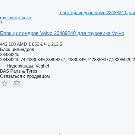
блок цилиндров Volvo 23489240 для
грузовика Volvo
7
Блок цилиндров Volvo 23489240 для грузовика Volvo
443 100 AMD
1 050 €
≈ 1 213 $
Блок цилиндров
23489240
23489240,7423830349,23859377,23830349,7423859377,23295520,
Нидерланды, Veghel
BAS Parts & Tyres
Связаться с продавцом