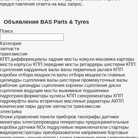
предоставления ответа на ваш запрос.
Объявления BAS Parts & Tyres
Поиск
Категория
запчасти
трансмиссия
КПП
дифференциалы
задние мосты
кожухи маховика
картеры
моста
корпусы КПП
передние мосты
ретардеры
шестерни КПП
сцепления
карданные валы
валы первичные
рычаги КПП
коробки отбора мощности
валы отбора мощности
главные
цилиндры сцепления
валы-шестерни
промежуточные валы
рабочие цилиндры сцепления
корзины сцепления
диски
сцепления
ведущие мосты
выжимные подшипники
гидротрансформаторы
кулисы КПП
синхронизаторы КПП
гидромуфты
валы вторичные
масляные радиаторы АКПП
конические пары
другие запчасти трансмиссии
электрика
блоки управления
панели приборов
тахографы
датчики
мониторы
электропроводка
генераторы
предохранительные
коробки
датчики NOx
подрулевые переключатели
стартеры
видеорегистраторы
преобразователи напряжения
бортовые
компьютеры
аккумуляторы
замки зажигания
реле
сервоприводы