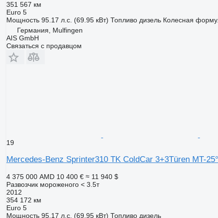
351 567 км
Euro 5
Мощность
95.17 л.с. (69.95 кВт)
Топливо
дизель
Колесная форму
Германия, Mulfingen
AIS GmbH
Связаться с продавцом
19
Mercedes-Benz Sprinter310 TK ColdCar 3+3Türen MT-25
4 375 000 AMD
10 400 €
≈ 11 940 $
Развозчик мороженого < 3.5т
2012
354 172 км
Euro 5
Мощность
95.17 л.с. (69.95 кВт)
Топливо
дизель