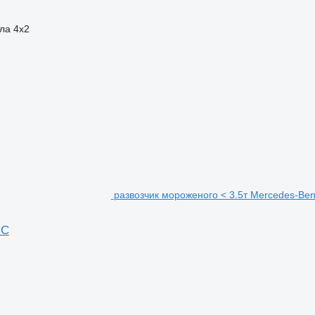
ла
4x2
развозчик мороженого < 3.5т Mercedes-Ben
°C