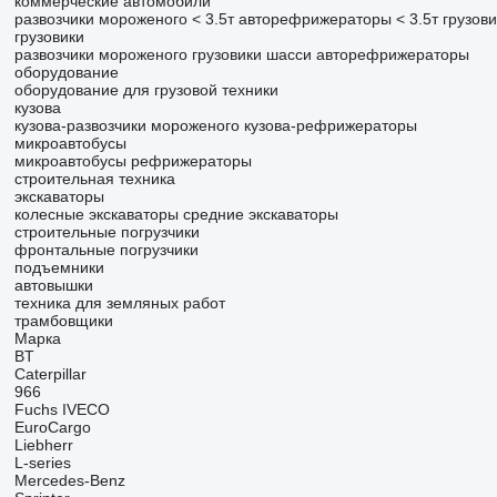
коммерческие автомобили
развозчики мороженого < 3.5т
авторефрижераторы < 3.5т
грузови
грузовики
развозчики мороженого
грузовики шасси
авторефрижераторы
оборудование
оборудование для грузовой техники
кузова
кузова-развозчики мороженого
кузова-рефрижераторы
микроавтобусы
микроавтобусы рефрижераторы
строительная техника
экскаваторы
колесные экскаваторы
средние экскаваторы
строительные погрузчики
фронтальные погрузчики
подъемники
автовышки
техника для земляных работ
трамбовщики
Марка
BT
Caterpillar
966
Fuchs
IVECO
EuroCargo
Liebherr
L-series
Mercedes-Benz