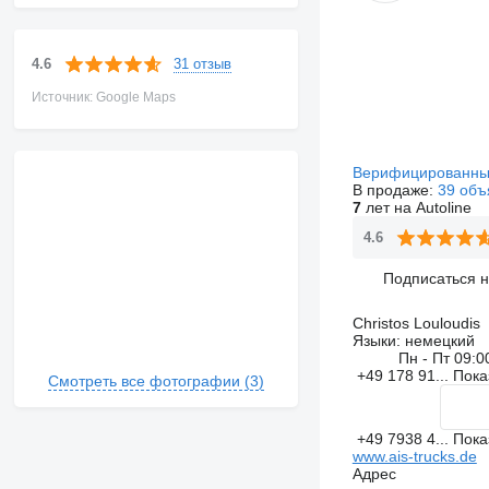
31 отзыв
4.6
Источник: Google Maps
Верифицированны
В продаже:
39 объ
7
лет на Autoline
4.6
Подписаться 
Christos Louloudis
Языки:
немецкий
Пн - Пт
09:0
+49 178 91...
Пока
Смотреть все фотографии (3)
+49 7938 4...
Пока
www.ais-trucks.de
Адрес