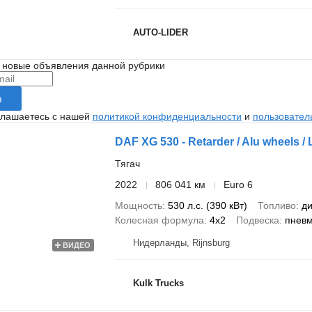
AUTO-LIDER
 новые объявления данной рубрики
я
глашаетесь с нашей
политикой конфиденциальности
и
пользовател
DAF XG 530 - Retarder / Alu wheels 
Тягач
2022
806 041 км
Euro 6
Мощность
530 л.с. (390 кВт)
Топливо
ди
Колесная формула
4x2
Подвеска
пнев
Нидерланды, Rijnsburg
ВИДЕО
Kulk Trucks