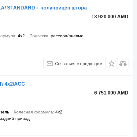
KA/ STANDARD + полуприцеп штора
13 920 000 AMD
формула
4x2
Подвеска
рессора/пневмо
Связаться с продавцом
/ 4x2/ACC
6 751 000 AMD
зель
Колесная формула
4x2
задний привод