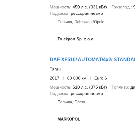
Мощность
450 л.с. (331 кВт)
Грузопод.
Подвеска
рессора/пневмо
Польша, Dabrowa k/Opola
Truckport Sp. z o.o.
DAF XF510/ AUTOMAT/4x2/ STAND
Тягач
2017
89 000 км
Euro 6
Мощность
510 л.с. (375 кВт)
Топливо
ди
Подвеска
рессора/пневмо
Польша, Górno
MARKOPOL