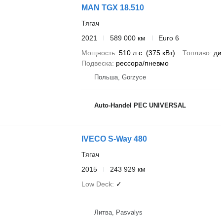
MAN TGX 18.510
Тягач
2021
589 000 км
Euro 6
Мощность
510 л.с. (375 кВт)
Топливо
ди
Подвеска
рессора/пневмо
Польша, Gorzyce
Auto-Handel PEC UNIVERSAL
IVECO S-Way 480
Тягач
2015
243 929 км
Low Deck
✓
Литва, Pasvalys