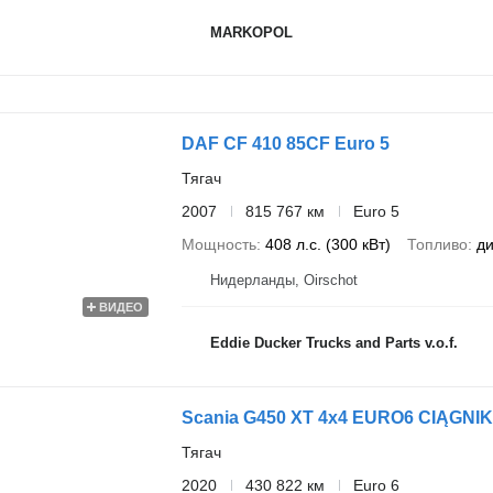
MARKOPOL
DAF CF 410 85CF Euro 5
Тягач
2007
815 767 км
Euro 5
Мощность
408 л.с. (300 кВт)
Топливо
ди
Нидерланды, Oirschot
ВИДЕО
Eddie Ducker Trucks and Parts v.o.f.
Scania G450 XT 4x4 EURO6 CIĄG
Тягач
2020
430 822 км
Euro 6