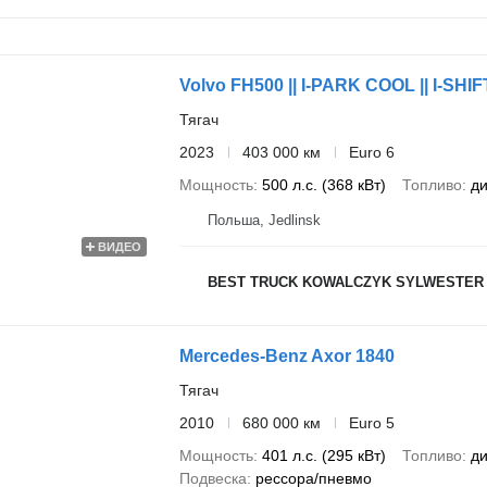
Volvo FH500 || I-PARK COOL || I-SHIFT
Тягач
2023
403 000 км
Euro 6
Мощность
500 л.с. (368 кВт)
Топливо
ди
Польша, Jedlinsk
ВИДЕО
BEST TRUCK KOWALCZYK SYLWESTER
Mercedes-Benz Axor 1840
Тягач
2010
680 000 км
Euro 5
Мощность
401 л.с. (295 кВт)
Топливо
ди
Подвеска
рессора/пневмо