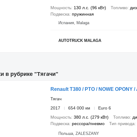
Мощность
130 л.с. (96 кВт)
Топливо
диз
Подвеска
пружинная
Испания, Malaga
AUTOTRUCK MALAGA
и в рубрике "Тягачи"
Renault T380 / PTO / NOWE OPONY /
Тягач
2017
654 000 км
Euro 6
Мощность
380 л.с. (279 кВт)
Топливо
ди
Подвеска
рессора/пневмо
Тип привода
Польша, ZALESZANY