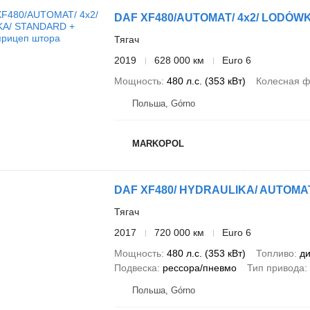
DAF XF480/AUTOMAT/ 4x2/ LODÓW
Тягач
2019
628 000 км
Euro 6
Мощность
480 л.с. (353 кВт)
Колесная 
Польша, Górno
MARKOPOL
DAF XF480/ HYDRAULIKA/ AUTOMAT
Тягач
2017
720 000 км
Euro 6
Мощность
480 л.с. (353 кВт)
Топливо
ди
Подвеска
рессора/пневмо
Тип привода
Польша, Górno