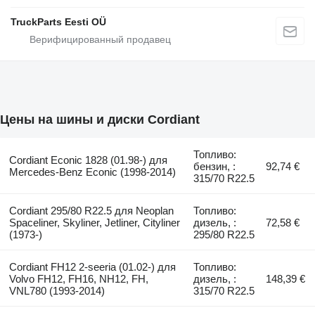
TruckParts Eesti OÜ
Цены на шины и диски Cordiant
Топливо:
Cordiant Econic 1828 (01.98-) для
бензин, :
92,74 €
Mercedes-Benz Econic (1998-2014)
315/70 R22.5
Cordiant 295/80 R22.5 для Neoplan
Топливо:
Spaceliner, Skyliner, Jetliner, Cityliner
дизель, :
72,58 €
(1973-)
295/80 R22.5
Cordiant FH12 2-seeria (01.02-) для
Топливо:
Volvo FH12, FH16, NH12, FH,
дизель, :
148,39 €
VNL780 (1993-2014)
315/70 R22.5