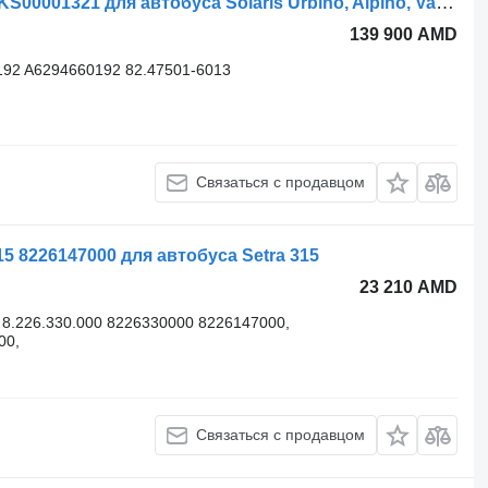
Рулевая тяга Solaris Urbino (01.99-) KS00001321 для автобуса Solaris Urbino, Alpino, Vacanza (1999-)
139 900 AMD
92 A6294660192 82.47501-6013
Связаться с продавцом
15 8226147000 для автобуса Setra 315
23 210 AMD
8.226.330.000 8226330000 8226147000,
00,
Связаться с продавцом