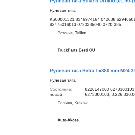
Рулевая тяга
KS00001321 8346974164 042638 62946601
82475016013 0720385040 0720-385...
Эстония, Tallinn
TruckParts Eesti OÜ
Рулевая тяга Setra L=380 mm M24 3
Рулевая тяга
Состояние
8226147000 6273300103 
новый
6273300103, 8.226.330.0
Польша, Krakow
Auto-Akces