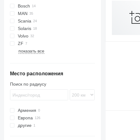
Bosch
MAN
Futura
Scania
Lion's series
Integro
Iliade
Solaris
O-series
Volvo
Alpino
ZF
Urbino
7700
показать все
9700
9900
B-series
Место расположения
Поиск по радиусу
Армения
Европа
другие
Эстония
Польша
Украина