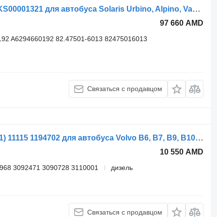
Рулевая тяга Bosch Urbino (01.99-) KS00001321 для автобуса Solaris Urbino, Alpino, Vacanza (1999-)
97 660 AMD
92 A6294660192 82.47501-6013 82475016013
Связаться с продавцом
Рулевая тяга Volvo B12B (01.97-12.11) 11115 1194702 для автобуса Volvo B6, B7, B9, B10, B12 bus (1978-2011)
10 550 AMD
968 3092471 3090728 3110001
дизель
Связаться с продавцом