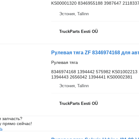
KS00001320 8346955188 3987647 211833
Эстония, Tallinn
TruckParts Eesti OÜ
Рулевая тяга ZF 8346974168 для авто
Рулевая тяга
8346974168 1394442 575982 KS01002213 
1394443 2656042 1394441 KS00002381
Эстония, Tallinn
TruckParts Eesti OÜ
 запчасть?
у прямо сейчас!
ть