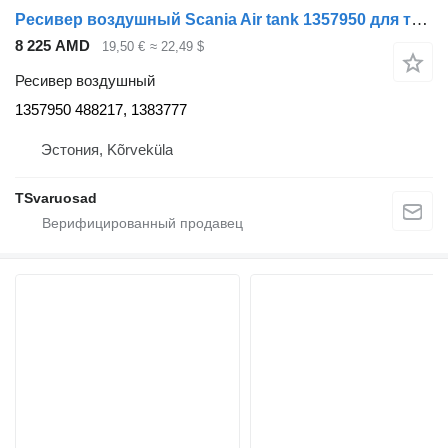
Ресивер воздушный Scania Air tank 1357950 для тягача Scania R410
8 225 AMD
19,50 €
≈ 22,49 $
Ресивер воздушный
1357950 488217, 1383777
Эстония, Kõrveküla
TSvaruosad