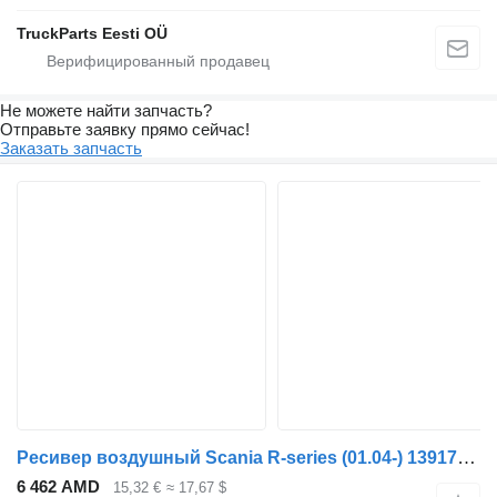
TruckParts Eesti OÜ
Не можете найти запчасть?
Отправьте заявку прямо сейчас!
Заказать запчасть
Ресивер воздушный Scania R-series (01.04-) 1391742 1355687 для тягача Scania P,G,R,T-series (2004-2017)
6 462 AMD
15,32 €
≈ 17,67 $