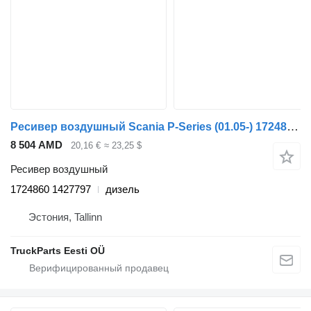
Ресивер воздушный Scania P-Series (01.05-) 1724860 1427797 для тягача Scania P,G,R,T-series (2004-2017)
8 504 AMD
20,16 €
≈ 23,25 $
Ресивер воздушный
1724860 1427797
дизель
Эстония, Tallinn
TruckParts Eesti OÜ