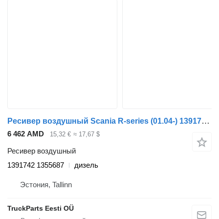
Ресивер воздушный Scania R-series (01.04-) 1391742 1355687 для тягача Scania P,G,R,T-series (2004-2017)
6 462 AMD
15,32 €
≈ 17,67 $
Ресивер воздушный
1391742 1355687
дизель
Эстония, Tallinn
TruckParts Eesti OÜ