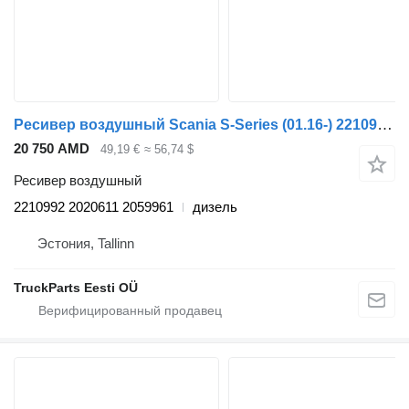
Ресивер воздушный Scania S-Series (01.16-) 2210992 для тягача Scania L,P,G,R,S-series (2016-)
20 750 AMD
49,19 €
≈ 56,74 $
Ресивер воздушный
2210992 2020611 2059961
дизель
Эстония, Tallinn
TruckParts Eesti OÜ