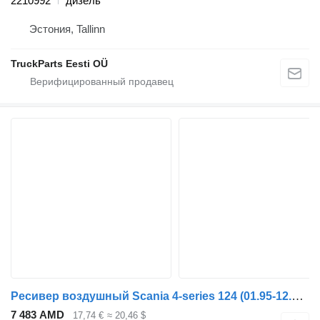
2210992
дизель
Эстония, Tallinn
TruckParts Eesti OÜ
Ресивер воздушный Scania 4-series 124 (01.95-12.04) 1391742 для тягача Scania 4-series (1995-2006)
7 483 AMD
17,74 €
≈ 20,46 $