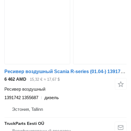
Ресивер воздушный Scania R-series (01.04-) 1391742 1355687 для тягача Scania P,G,R,T-series (2004-2017)
6 462 AMD
15,32 €
≈ 17,67 $
Ресивер воздушный
1391742 1355687
дизель
Эстония, Tallinn
TruckParts Eesti OÜ