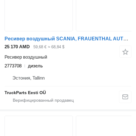
Ресивер воздушный SCANIA, FRAUENTHAL AUTOMOTIVE R-Series (01.16-) 2773708 для тягача Scania R-Series (01.16-)
25 170 AMD
59,68 €
≈ 68,84 $
Ресивер воздушный
2773708
дизель
Эстония, Tallinn
TruckParts Eesti OÜ