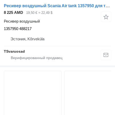
Ресивер воздушный Scania Air tank 1357950 для тягача Scania R420
8 225 AMD
19,50 €
≈ 22,49 $
Ресивер воздушный
1357950 488217
Эстония, Kõrveküla
TSvaruosad