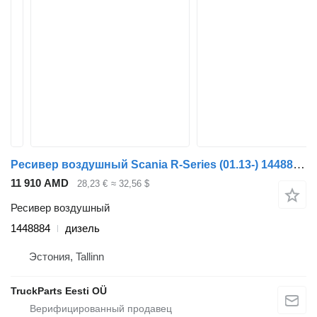
Ресивер воздушный Scania R-Series (01.13-) 1448884 для тягача Scania P,G,R,T-series (2004-2017)
11 910 AMD
28,23 €
≈ 32,56 $
Ресивер воздушный
1448884
дизель
Эстония, Tallinn
TruckParts Eesti OÜ