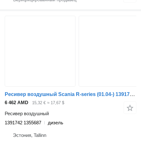
Ресивер воздушный Scania R-series (01.04-) 1391742 1355687 для тягача Scania P,G,R,T-series (2004-2017)
6 462 AMD
15,32 €
≈ 17,67 $
Ресивер воздушный
1391742 1355687
дизель
Эстония, Tallinn