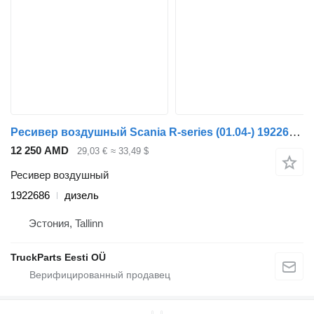
Ресивер воздушный Scania R-series (01.04-) 1922686 для тягача Scania P,G,R,T-series (2004-2017)
12 250 AMD
29,03 €
≈ 33,49 $
Ресивер воздушный
1922686
дизель
Эстония, Tallinn
TruckParts Eesti OÜ