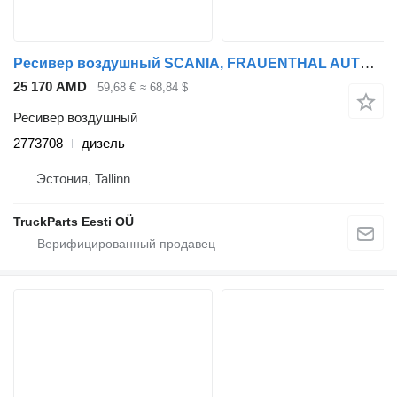
Ресивер воздушный SCANIA, FRAUENTHAL AUTOMOTIVE R-Series (01.16-) 2773708 для тягача Scania R-Series (01.16-)
25 170 AMD
59,68 €
≈ 68,84 $
Ресивер воздушный
2773708
дизель
Эстония, Tallinn
TruckParts Eesti OÜ