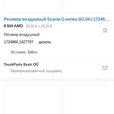
Ресивер воздушный Scania G-series (01.04-) 1724860 1427797 для тягача Scania P,G,R,T-series (2004-2017)
8 504 AMD
20,16 €
≈ 23,25 $
Ресивер воздушный
1724860 1427797
дизель
Эстония, Tallinn
TruckParts Eesti OÜ