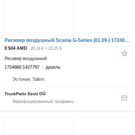
Ресивер воздушный Scania G-Series (01.09-) 1724860 1427797 для тягача Scania P,G,R,T-series (2004-2017)
8 504 AMD
20,16 €
≈ 23,25 $
Ресивер воздушный
1724860 1427797
дизель
Эстония, Tallinn
TruckParts Eesti OÜ