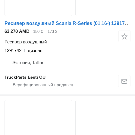
Ресивер воздушный Scania R-Series (01.16-) 1391742 для тягача Scania L,P,G,R,S-series (2016-)
63 270 AMD
150 €
≈ 173 $
Ресивер воздушный
1391742
дизель
Эстония, Tallinn
TruckParts Eesti OÜ