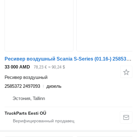
Ресивер воздушный Scania S-Series (01.16-) 2585372 2497093 для тягача Scania L,P,G,R,S-series (2016-)
33 000 AMD
78,23 €
≈ 90,24 $
Ресивер воздушный
2585372 2497093
дизель
Эстония, Tallinn
TruckParts Eesti OÜ