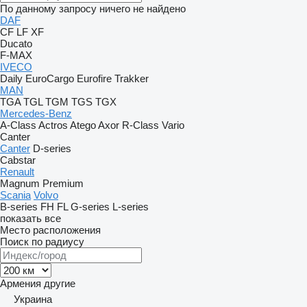
По данному запросу ничего не найдено
DAF
CF
LF
XF
Ducato
F-MAX
IVECO
Daily
EuroCargo
Eurofire
Trakker
MAN
TGA
TGL
TGM
TGS
TGX
Mercedes-Benz
A-Class
Actros
Atego
Axor
R-Class
Vario
Canter
Canter
D-series
Cabstar
Renault
Magnum
Premium
Scania
Volvo
B-series
FH
FL
G-series
L-series
показать все
Место расположения
Поиск по радиусу
Армения
другие
Украина