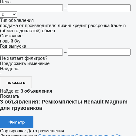
Цена
–
Тип объявления
продажа
от производителя
лизинг
кредит
рассрочка
trade-in
(обмен с доплатой)
обмен
Состояние
новый
б/у
Год выпуска
–
Не хватает фильтров?
Предложить изменение
Найдено:
-
показать
Найдено:
3 объявления
Показать
3 объявления:
Ремкомплекты Renault Magnum
для грузовиков
Фильтр
Сортировка
:
Дата размещения
Дата размещения
Сначала дорогие
Сначала дешевые
Год