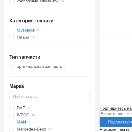
крепежные элементы
Категория техники
грузовики
тягачи
Тип запчасти
оригинальная запчасть
Марка
DAF
Подпишитесь на
IVECO
CF
Ducato
F-MAX
MAN
LF
Daily
Подписатьс
Mercedes-Benz
XF
EuroCargo
TGA
Нажимая, вы со