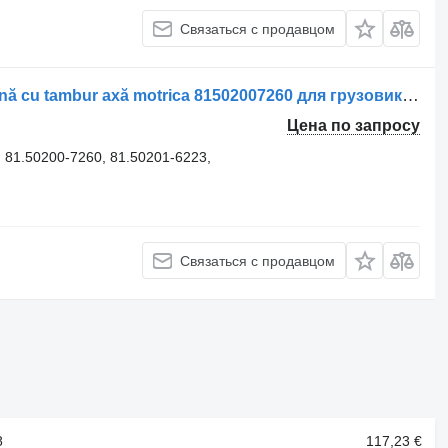
Связаться с продавцом
Ремкомплект Set saboți de frână, frână cu tambur axă motrica 81502007260 для грузовика MAN TGX 33.680
Цена по запросу
 81.50200-7260, 81.50201-6223,
Связаться с продавцом
8
117,23 €