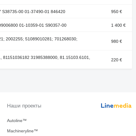
7 S38735-00 01-37490-01 846420
950 €
09006800 01-10359-01 S90357-00
1 400 €
21; 2002255; 51089010281; 701268030;
980 €
, 81151036182 31985388000, 81.15103.6101,
220 €
Наши проекты
Autoline™
Machineryline™