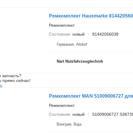
Ремкомплект Hausmarke 814420560
Ремкомплект
Состояние
новый
81442056038
Германия, Altdorf
Nart Nutzfahrzeugtechnik
 запчасть?
у прямо сейчас!
ть
Ремкомплект MAN 51009006727 для
Ремкомплект
Состояние
новый
51009006727 S38735
Венгрия, Baja