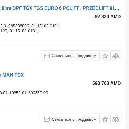
Ремкомплект MAN Zestaw uszczelek filtra DPF TGX TGS EURO 6 POLIFT / PRZEDLIFT 81151036131 для грузовика MAN
92 830 AMD
2 31985388000, 81.15103.6101,
125, 81.15103.6131,...
Связаться с продавцом
ка MAN TGX
590 700 AMD
0 01-10359-01 S90357-00
Связаться с продавцом