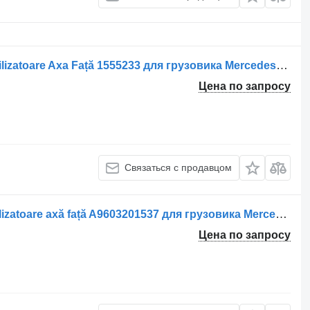
Реактивная тяга Legătură Bară Stabilizatoare Axa Față 1555233 для грузовика Mercedes-Benz A9703230016 9703230016 N308676012011 N910105012021
Цена по запросу
Связаться с продавцом
Реактивная тяга Legătură bară stabilizatoare axă față A9603201537 для грузовика Mercedes-Benz
Цена по запросу