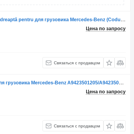
Реактивная тяга Tijă de cuplu punte dreaptă pentru для грузовика Mercedes-Benz (Coduri: A9603500906, A9603501806)
Цена по запросу
Связаться с продавцом
Реактивная тяга V-Brat de Control для грузовика Mercedes-Benz A9423501205/A9423500505/A9423500805/A9603500105
Цена по запросу
Связаться с продавцом