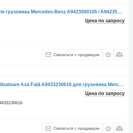
Реактивная тяга V-Brat de Control для грузовика Mercedes-Benz A9423500105 / A9423501105 / A9423501605
Цена по запросу
Связаться с продавцом
Реактивная тяга Legătură Bară Stabilizatoare Axa Față A9433230616 для грузовика Mercedes-Benz Benz A9433230616 / A9433230211
Цена по запросу
 9433230616
Связаться с продавцом