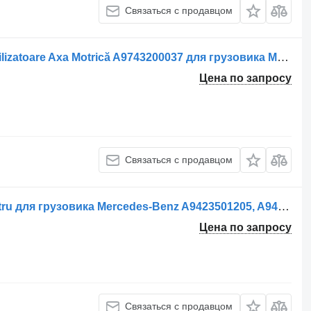
Связаться с продавцом
Реактивная тяга Legătură Bară Stabilizatoare Axa Motrică A9743200037 для грузовика Mercedes-Benz 9743200037
Цена по запросу
Связаться с продавцом
Реактивная тяга Brat de control pentru для грузовика Mercedes-Benz A9423501205, A9423500505, A9423500805, A9603500105, 9423501205, 9423500505, 9423500805, 9603500105
Цена по запросу
Связаться с продавцом