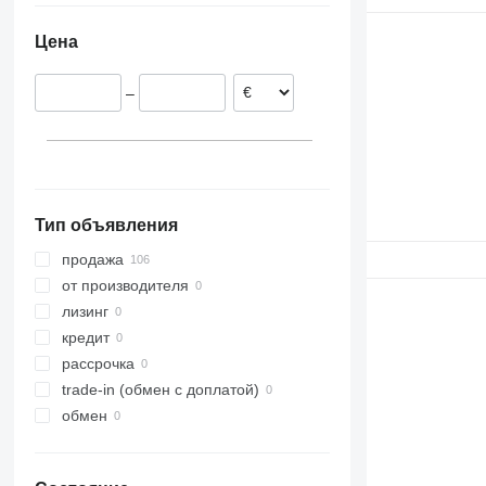
Эстония
Цена
Бельгия
Нидерланды
–
Испания
Дания
Германия
показать все
Тип объявления
продажа
от производителя
лизинг
кредит
рассрочка
trade-in (обмен с доплатой)
обмен