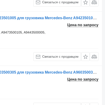
Связаться с продавцом
Реактивная тяга Braț de control A9423501005 для грузовика Mercedes-Benz A9423501005 / A9423501505 / A9473501005 / A9473500105 / A9443500005
Цена по запросу
, A9473500105, A9443500005,
Связаться с продавцом
Реактивная тяга Brat de control A9603500305 для грузовика Mercedes-Benz A9603500305 9603500305
Цена по запросу