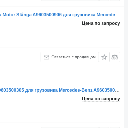
Реактивная тяга Tijă de Torsiune Axa Motor Stânga A9603500906 для грузовика Mercedes-Benz A9603500906/A9603501806
Цена по запросу
Связаться с продавцом
Реактивная тяга Brat de control V A9603500305 для грузовика Mercedes-Benz A9603500305 9603500305
Цена по запросу