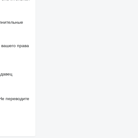
олнительные
 вашего права
одавец
 Не переводите