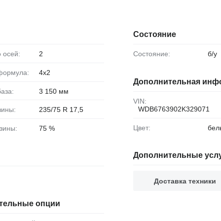
Состояние
о осей:
2
Состояние:
б/у
 формула:
4x2
Дополнительная инф
база:
3 150 мм
VIN:
WDB6763902K329071
зины:
235/75 R 17,5
Цвет:
бел
езины:
75 %
Дополнительные усл
Доставка техники
тельные опции