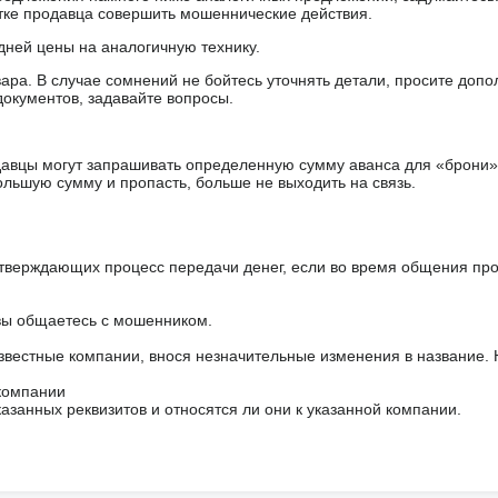
ытке продавца совершить мошеннические действия.
дней цены на аналогичную технику.
ара. В случае сомнений не бойтесь уточнять детали, просите доп
документов, задавайте вопросы.
авцы могут запрашивать определенную сумму аванса для «брони»
ольшую сумму и пропасть, больше не выходить на связь.
тверждающих процесс передачи денег, если во время общения пр
 вы общаетесь с мошенником.
звестные компании, внося незначительные изменения в название.
 компании
азанных реквизитов и относятся ли они к указанной компании.