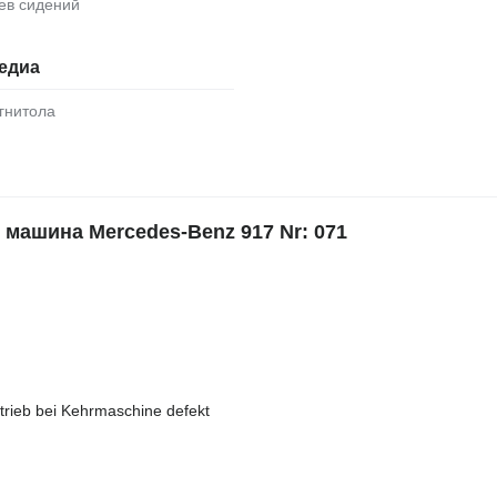
рев сидений
едиа
агнитола
ашина Mercedes-Benz 917 Nr: 071
ieb bei Kehrmaschine defekt