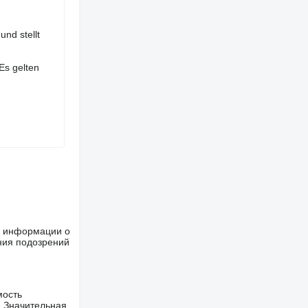
nd stellt
Es gelten
ше информации о
ния подозрений
мость
. Значительная