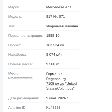
Марка:
Mercedes-Benz
Модель:
917 Nr: 071
Тип:
уборочная машина
Первая регистрация:
1998-10
Пробег:
163 534 км
Наработка:
9 074 м/ч
Полная масса:
9 500 кг
Место
Германия
расположения:
Regensburg
7105 км до "United
States/Columbus"
Дата размещения:
9 июл. 2026 г.
Autoline ID:
KL48225