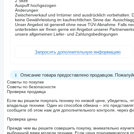
2 Sitze
Auspuff hochgezogen
Änderungen
Zwischenverkauf und Irrtümer sind ausdrücklich vorbehalten. D
keine Gewährleistung im kaufrechtlichen Sinne dar. Ausschla
Unser Angebot ist generell ohne neue TÜV-Abnahme. Falls 
unterbreiten wir Ihnen gerne ein Angebot unserer Partnerwerks
unsere allgemeinen Liefer- und Zahlungsbedingungen
Запросить дополнительную информацию
Описание товара предоставлено продавцом. Пожалуйс
Советы по покупке
Советы по безопасности
Проверка продавца
Если вы решили покупать технику по низкой цене, убедитесь,
владельце техники. Один из способов обмана – это представл
сообщите об этом нам для дополнительного контроля, через ф
Проверка цены
Прежде чем вы решите совершить покупку, внимательно изучит
выбранной вами модели техники. Если цена понравившегося п