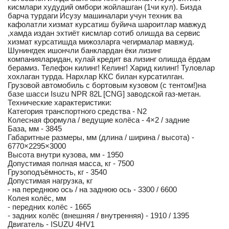
кисмлари худудий омбори жойлашган (1чи кул). Бизда
барча турдаги Исузу машиналари учун техник ва
кафолатли хизмат курсатиш буйича шароитлар мавжуд
,хамда издан эхтиёт кисмлар сотиб олишда ва сервис
хизмат курсатишда мижозларга чегирмалар мавжуд.
Шунингдек ишончли банклардан ёки лизинг
компанияларидан, кулай кредит ва лизинг олишда ёрдам
берамиз. Телефон килинг! Келинг! Харид килинг! Туловлар
хохлаган турда. Нархлар ККС билан курсатилган.
Грузовой автомобиль с бортовым кузовом (с тентом!)на
базе шасси Isuzu NPR 82L [CNG] заводской газ-метан.
Технические характеристики:
Категория транспортного средства - N2
Колесная формула / ведущие колёса - 4×2 / задние
База, мм - 3845
Габаритные размеры, мм (длина / ширина / высота) -
6770×2295×3000
Высота внутри кузова, мм - 1950
Допустимая полная масса, кг - 7500
Грузоподъёмность, кг - 3540
Допустимая нагрузка, кг
- на переднюю ось / на заднюю ось - 3300 / 6600
Колея колёс, мм
- передних колёс - 1665
- задних колёс (внешняя / внутренняя) - 1910 / 1395
Двигатель - ISUZU 4HV1