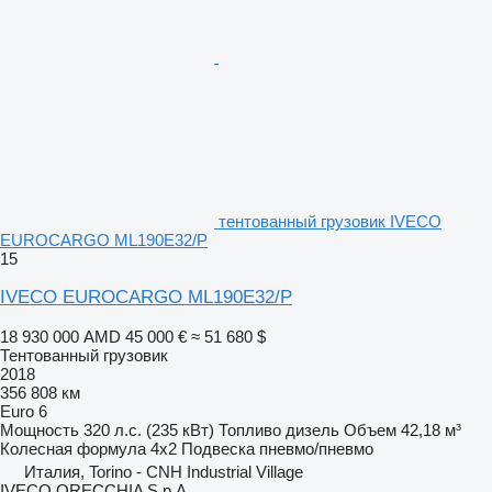
тентованный грузовик IVECO
EUROCARGO ML190E32/P
15
IVECO EUROCARGO ML190E32/P
18 930 000 AMD
45 000 €
≈ 51 680 $
Тентованный грузовик
2018
356 808 км
Euro 6
Мощность
320 л.с. (235 кВт)
Топливо
дизель
Объем
42,18 м³
Колесная формула
4x2
Подвеска
пневмо/пневмо
Италия, Torino - CNH Industrial Village
IVECO ORECCHIA S.p.A.