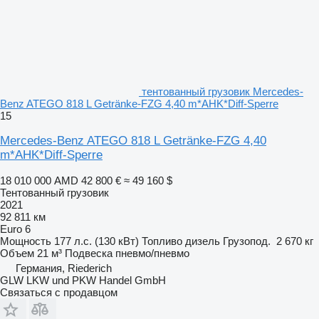
тентованный грузовик Mercedes-
Benz ATEGO 818 L Getränke-FZG 4,40 m*AHK*Diff-Sperre
15
Mercedes-Benz ATEGO 818 L Getränke-FZG 4,40
m*AHK*Diff-Sperre
18 010 000 AMD
42 800 €
≈ 49 160 $
Тентованный грузовик
2021
92 811 км
Euro 6
Мощность
177 л.с. (130 кВт)
Топливо
дизель
Грузопод.
2 670 кг
Объем
21 м³
Подвеска
пневмо/пневмо
Германия, Riederich
GLW LKW und PKW Handel GmbH
Связаться с продавцом