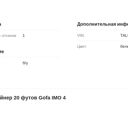
а
Дополнительная инф
о отсеков
1
VIN:
TAL
Цвет:
бел
ие
:
б/у
нер 20 футов Gofa IMO 4