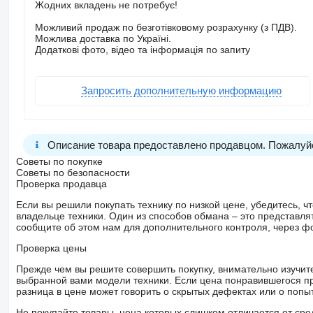
Жодних вкладень не потребує!
Можливий продаж по безготівковому розрахунку (з ПДВ).
Можлива доставка по Україні.
Додаткові фото, відео та інформація по запиту
Запросить дополнительную информацию
Описание товара предоставлено продавцом. Пожалуйс
Советы по покупке
Советы по безопасности
Проверка продавца
Если вы решили покупать технику по низкой цене, убедитесь,
владельце техники. Один из способов обмана – это представл
сообщите об этом нам для дополнительного контроля, через ф
Проверка цены
Прежде чем вы решите совершить покупку, внимательно изучит
выбранной вами модели техники. Если цена понравившегося п
разница в цене может говорить о скрытых дефектах или о поп
Не покупайте товары, цена которых слишком отличается от сре