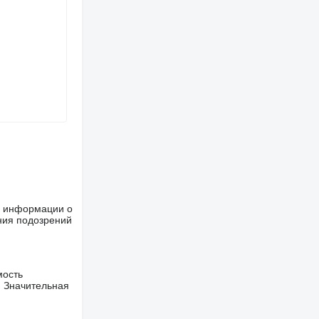
ше информации о
ния подозрений
мость
. Значительная