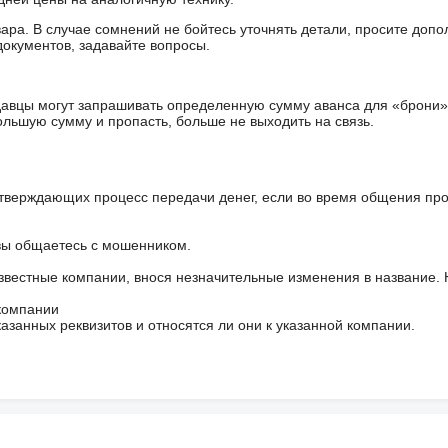
ара. В случае сомнений не бойтесь уточнять детали, просите доп
документов, задавайте вопросы.
авцы могут запрашивать определенную сумму аванса для «брони»
ольшую сумму и пропасть, больше не выходить на связь.
тверждающих процесс передачи денег, если во время общения пр
 вы общаетесь с мошенником.
звестные компании, внося незначительные изменения в название.
 компании
азанных реквизитов и относятся ли они к указанной компании.