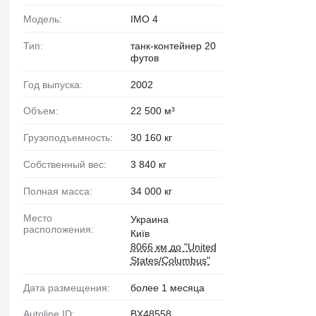
Модель:
IMO 4
Тип:
танк-контейнер 20
футов
Год выпуска:
2002
Объем:
22 500 м³
Грузоподъемность:
30 160 кг
Собственный вес:
3 840 кг
Полная масса:
34 000 кг
Место
Украина
расположения:
Київ
8066 км до "United
States/Columbus"
Дата размещения:
более 1 месяца
Autoline ID:
BX48558