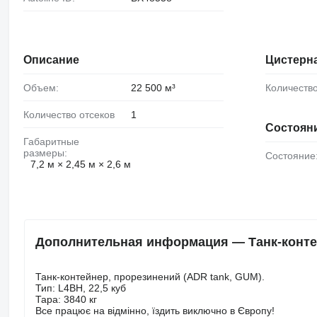
Описание
Цистерн
Объем:
22 500 м³
Количеств
Количество отсеков
1
Состоян
Габаритные
размеры:
Состояние
7,2 м × 2,45 м × 2,6 м
Дополнительная информация — Танк-контей
Танк-контейнер, прорезинений (ADR tank, GUM).
Тип: L4BH, 22,5 куб
Тара: 3840 кг
Все працює на відмінно, їздить виключно в Європу!