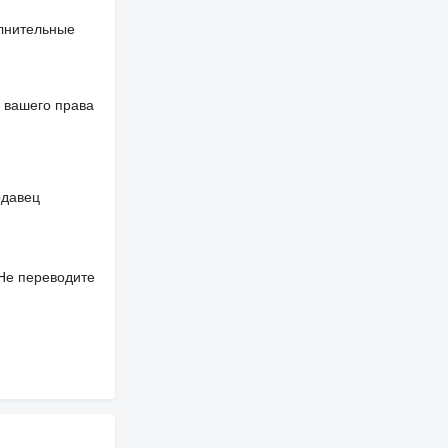
олнительные
 вашего права
одавец
 Не переводите