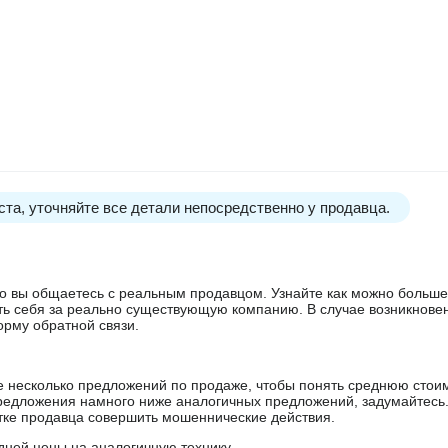
та, уточняйте все детали непосредственно у продавца.
 что вы общаетесь с реальным продавцом. Узнайте как можно боль
ять себя за реально существующую компанию. В случае возникнове
орму обратной связи.
е несколько предложений по продаже, чтобы понять среднюю стои
редложения намного ниже аналогичных предложений, задумайтесь
ытке продавца совершить мошеннические действия.
дней цены на аналогичную технику.