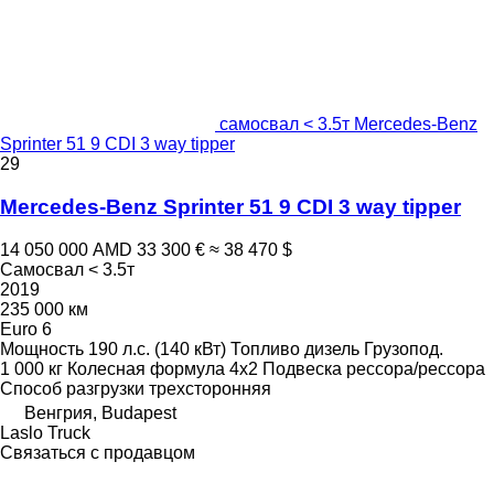
самосвал < 3.5т Mercedes-Benz
Sprinter 51 9 CDI 3 way tipper
29
Mercedes-Benz Sprinter 51 9 CDI 3 way tipper
14 050 000 AMD
33 300 €
≈ 38 470 $
Самосвал < 3.5т
2019
235 000 км
Euro 6
Мощность
190 л.с. (140 кВт)
Топливо
дизель
Грузопод.
1 000 кг
Колесная формула
4x2
Подвеска
рессора/рессора
Способ разгрузки
трехсторонняя
Венгрия, Budapest
Laslo Truck
Связаться с продавцом