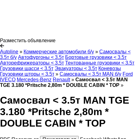
Разместить объявление
Autoline
»
Коммерческие автомобили б/у
»
Самосвалы <
3.5т б/у
Автофургоны < 3.5т
Бортовые грузовики < 3.5т
Авторефрижераторы < 3.5т
Тентованные грузовики < 3.5т
Грузовики шасси < 3.5т
Эвакуаторы < 3.5т
Коневозы
Грузовики шторы < 3.5т
»
Самосвалы < 3.5т MAN б/у
Ford
IVECO
Mercedes-Benz
Renault
»
Самосвал < 3.5т MAN
TGE 3.180 *Pritsche 2,80m * DOUBLE CABIN * TOP
»
Самосвал < 3.5т MAN TGE
3.180 *Pritsche 2,80m *
DOUBLE CABIN * TOP