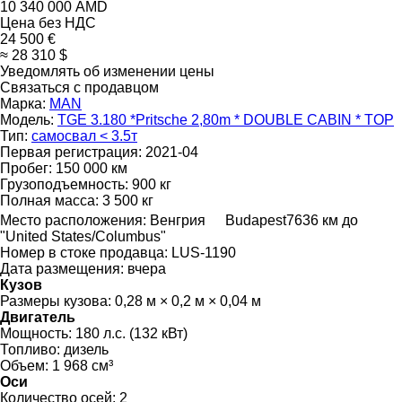
10 340 000 AMD
Цена без НДС
24 500 €
≈ 28 310 $
Уведомлять об изменении цены
Связаться с продавцом
Марка:
MAN
Модель:
TGE 3.180 *Pritsche 2,80m * DOUBLE CABIN * TOP
Тип:
самосвал < 3.5т
Первая регистрация:
2021-04
Пробег:
150 000 км
Грузоподъемность:
900 кг
Полная масса:
3 500 кг
Место расположения:
Венгрия
Budapest
7636 км до
"United States/Columbus"
Номер в стоке продавца:
LUS-1190
Дата размещения:
вчера
Кузов
Размеры кузова:
0,28 м × 0,2 м × 0,04 м
Двигатель
Мощность:
180 л.с. (132 кВт)
Топливо:
дизель
Объем:
1 968 см³
Оси
Количество осей:
2