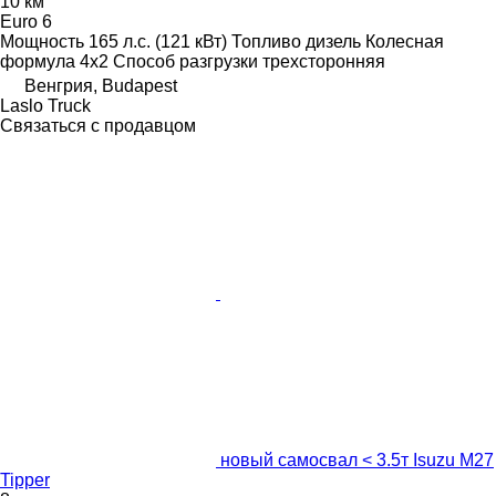
10 км
Euro 6
Мощность
165 л.с. (121 кВт)
Топливо
дизель
Колесная
формула
4x2
Способ разгрузки
трехсторонняя
Венгрия, Budapest
Laslo Truck
Связаться с продавцом
новый самосвал < 3.5т Isuzu M27
Tipper