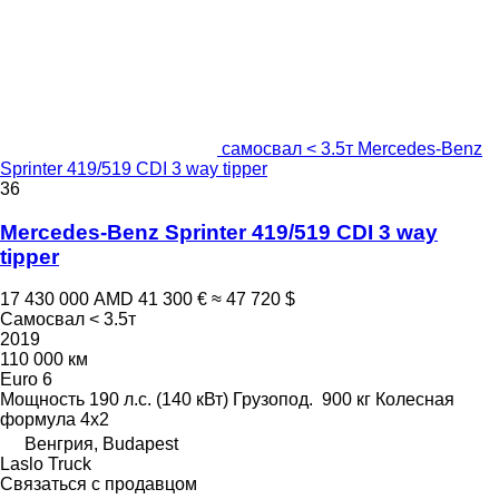
самосвал < 3.5т Mercedes-Benz
Sprinter 419/519 CDI 3 way tipper
36
Mercedes-Benz Sprinter 419/519 CDI 3 way
tipper
17 430 000 AMD
41 300 €
≈ 47 720 $
Самосвал < 3.5т
2019
110 000 км
Euro 6
Мощность
190 л.с. (140 кВт)
Грузопод.
900 кг
Колесная
формула
4x2
Венгрия, Budapest
Laslo Truck
Связаться с продавцом