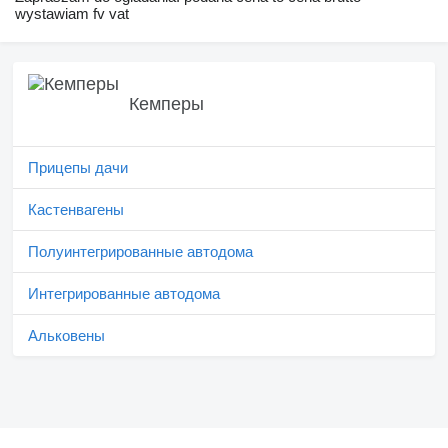
wystawiam fv vat
Кемперы
Прицепы дачи
Кастенвагены
Полуинтегрированные автодома
Интегрированные автодома
Альковены