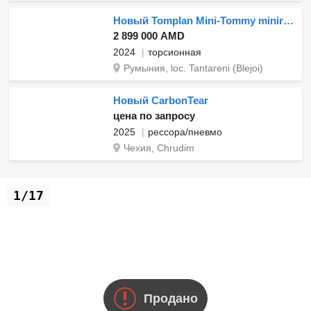
Новый Tomplan Mini-Tommy minirulota 750 KG
2 899 000 AMD
2024
торсионная
Румыния, loc. Tantareni (Blejoi)
Новый CarbonTear
цена по запросу
2025
рессора/пневмо
Чехия, Chrudim
1/17
Продано