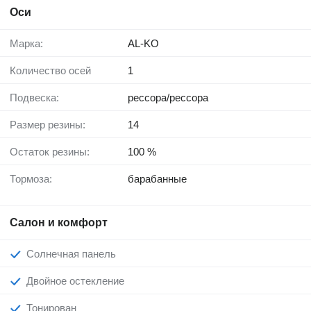
Оси
Марка:
AL-KO
Количество осей
1
Подвеска:
рессора/рессора
Размер резины:
14
Остаток резины:
100 %
Тормоза:
барабанные
Салон и комфорт
Солнечная панель
Двойное остекление
Тонирован