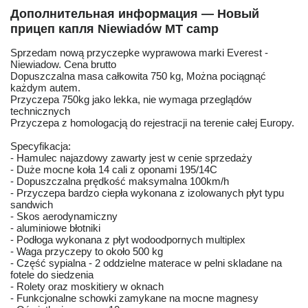
Дополнительная информация — Новый
прицеп капля Niewiadów MT camp
Sprzedam nową przyczepke wyprawowa marki Everest -
Niewiadow. Cena brutto
Dopuszczalna masa całkowita 750 kg, Można pociągnąć
każdym autem.
Przyczepa 750kg jako lekka, nie wymaga przeglądów
technicznych
Przyczepa z homologacją do rejestracji na terenie całej Europy.
Specyfikacja:
- Hamulec najazdowy zawarty jest w cenie sprzedaży
- Duże mocne koła 14 cali z oponami 195/14C
- Dopuszczalna prędkość maksymalna 100km/h
- Przyczepa bardzo ciepła wykonana z izolowanych płyt typu
sandwich
- Skos aerodynamiczny
- aluminiowe błotniki
- Podłoga wykonana z płyt wodoodpornych multiplex
- Waga przyczepy to około 500 kg
- Część sypialna - 2 oddzielne materace w pelni skladane na
fotele do siedzenia
- Rolety oraz moskitiery w oknach
- Funkcjonalne schowki zamykane na mocne magnesy