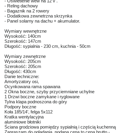
- Oświetlenie wew na 12 v .
- Reling dachowy
- Bagaznik na 2 rowery
- Dodatkowa zewnetrzna skrzynka
- Panel solarny na dachu + akumulator.
Wymiary wewnętrzne
Wysokość: 140cm
Szerokość: 147cm
Długość: sypialnia - 230 cm, kuchnia - 50cm
Wymiary zewnętrzne
Wysokość: 205cm
Szerokość: 205cm
Długość: 430cm
Danie techniczne:
Amortyzatory osi,
Ocynkowana rama spawana
2 Okna boczne, szyby przyciemniane uchylne
1 Drzwi boczne zamykane i ryglowane
Tylna klapa podnoszona do góry
Podpory boczne
Koła 185/14’, felga 5x112
Kratka wentylacyjna
aluminiowe błotniki
Ściana grodziowa pomiędzy sypialnią i częścią kuchenną
Zapraszam do ogladania. podana cena to cena brutto -