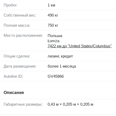
Пробег:
1 км
Собственный вес:
490 кг
Полная масса:
750 кг
Место расположения:
Польша
Łomża
7422 км до "United States/Columbus"
Опции сделки:
лизинг, кредит
Дата размещения:
более 1 месяца
Autoline ID:
GV45866
Описание
Габаритные размеры:
0,43 м × 0,205 м × 0,205 м