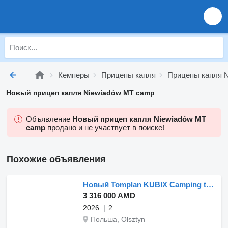
Кемперы
Прицепы капля
Прицепы капля N
Новый прицеп капля Niewiadów MT camp
Объявление
Новый прицеп капля Niewiadów MT
camp
продано и не участвует в поиске!
Похожие объявления
Новый Tomplan KUBIX Camping trailer Mini Tommy TMC 25.01
3 316 000 AMD
2026
2
Польша, Olsztyn