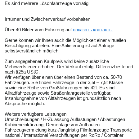
Es sind mehrere Löschfahrzeuge vorrätig
Irrtümer und Zwischenverkauf vorbehalten
Über 40 Bilder vom Fahrzeug auf
показать контакты
Gerne können wir Ihnen auch die Möglichkeit einer virtuellen
Besichtigung anbieten. Eine Anlieferung ist auf Anfrage
selbstverständlich möglich.
Zum angegebenen Kaufpreis wird keine zusätzliche
Mehrwertsteuer erhoben. Der Verkauf erfolgt Differenzbesteuert
nach §25a UStG.
Wir verfügen über einen über einen Bestand von ca. 50-70
Fahrzeugen. Sie finden Fahrzeuge in der 3,5t – 7,5t Klasse
sowie eine Reihe von Großfahrzeugen bis 42t. Es sind
Allradfahrzeuge sowie Straßenfahrgestelle verfügbar.
Inzahlungnahme von Altfahrzeugen ist grundsätzlich nach
Absprache möglich.
Weitere verfügbare Leistungen:
Umschreibungen / H-Zulassung Auflastungen / Ablastungen
Kabineneinkürzung, Demontage von Aufbauten
Fahrzeugvermietung kurz-/langfristig Filmfahrzeuge Transporte
national / international Verschiffungen per RoRo / Container