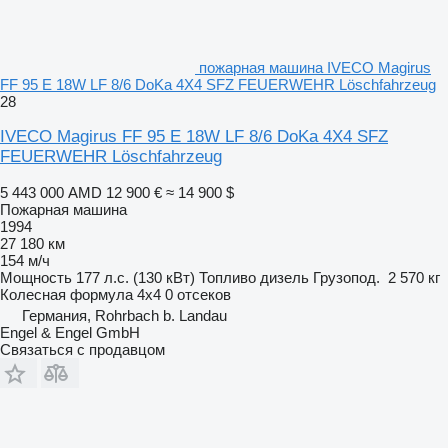
пожарная машина IVECO Magirus
FF 95 E 18W LF 8/6 DoKa 4X4 SFZ FEUERWEHR Löschfahrzeug
28
IVECO Magirus FF 95 E 18W LF 8/6 DoKa 4X4 SFZ
FEUERWEHR Löschfahrzeug
5 443 000 AMD
12 900 €
≈ 14 900 $
Пожарная машина
1994
27 180 км
154 м/ч
Мощность
177 л.с. (130 кВт)
Топливо
дизель
Грузопод.
2 570 кг
Колесная формула
4x4
0 отсеков
Германия, Rohrbach b. Landau
Engel & Engel GmbH
Связаться с продавцом