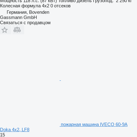
Мощность
118 л.с. (87 кВт)
Топливо
дизель
Грузопод.
2 250 кг
Колесная формула
4x2
0 отсеков
Германия, Bovenden
Gassmann GmbH
Связаться с продавцом
пожарная машина IVECO 60-9A
Doka 4x2, LF8
15