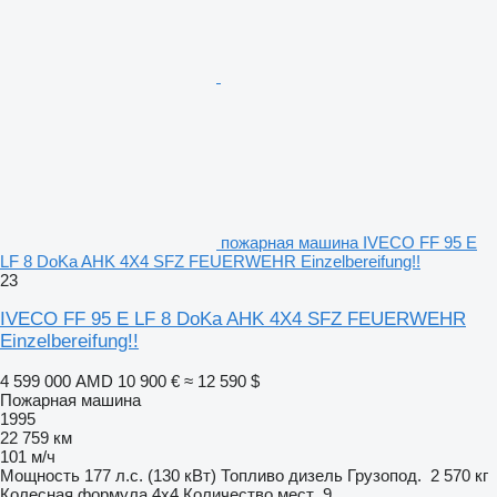
пожарная машина IVECO FF 95 E
LF 8 DoKa AHK 4X4 SFZ FEUERWEHR Einzelbereifung!!
23
IVECO FF 95 E LF 8 DoKa AHK 4X4 SFZ FEUERWEHR
Einzelbereifung!!
4 599 000 AMD
10 900 €
≈ 12 590 $
Пожарная машина
1995
22 759 км
101 м/ч
Мощность
177 л.с. (130 кВт)
Топливо
дизель
Грузопод.
2 570 кг
Колесная формула
4x4
Количество мест
9