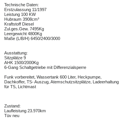
Technische Daten:
Erstzulassung 11/1997
Leistung 100 KW
Hubraum 3908cm³
Kraftstoff Diesel
Zul.ges.Gew. 7495Kg
Leergewicht 4800Kg
Maße (L/B/H) 6450/2400/3000
Ausstattung:
Sitzplätze 9
AHK 1500/2000Kg
6-Gang Schaltgetriebe mit Differenzialsperre
Funk vorbereitet, Wassertank 600 Liter, Heckpumpe,
Dachkoffer, TS- Auszug, Atemschutzsitzplätze, Ladeerhaltung
für TS, Lichtmast
Zustand:
Laufleistung 23.970km
Tüv neu