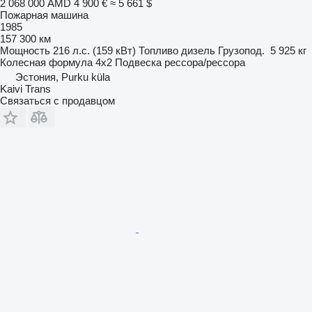
2 068 000 AMD
4 900 €
≈ 5 661 $
Пожарная машина
1985
157 300 км
Мощность
216 л.с. (159 кВт)
Топливо
дизель
Грузопод.
5 925 кг
Колесная формула
4x2
Подвеска
рессора/рессора
Эстония, Purku küla
Kaivi Trans
Связаться с продавцом