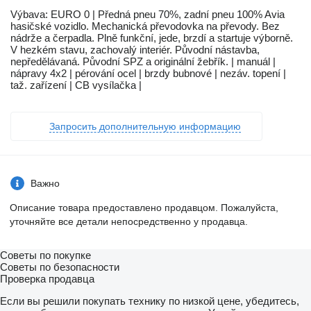
Výbava: EURO 0 | Předná pneu 70%, zadní pneu 100% Avia
hasičské vozidlo. Mechanická převodovka na převody. Bez
nádrže a čerpadla. Plně funkční, jede, brzdí a startuje výborně.
V hezkém stavu, zachovalý interiér. Původní nástavba,
nepředělávaná. Původní SPZ a originální žebřík. | manuál |
nápravy 4x2 | pérování ocel | brzdy bubnové | nezáv. topení |
taž. zařízení | CB vysílačka |
Запросить дополнительную информацию
Важно
Описание товара предоставлено продавцом. Пожалуйста,
уточняйте все детали непосредственно у продавца.
Советы по покупке
Советы по безопасности
Проверка продавца
Если вы решили покупать технику по низкой цене, убедитесь,