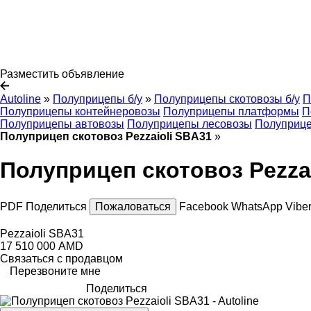
Разместить объявление
Autoline
»
Полуприцепы б/у
»
Полуприцепы скотовозы б/у
П
Полуприцепы контейнеровозы
Полуприцепы платформы
П
Полуприцепы автовозы
Полуприцепы лесовозы
Полуприце
Полуприцеп скотовоз Pezzaioli SBA31
»
Полуприцеп скотовоз Pezza
PDF
Поделиться
Пожаловаться
Facebook
WhatsApp
Vibe
Pezzaioli SBA31
17 510 000 AMD
Связаться с продавцом
Перезвоните мне
Поделиться