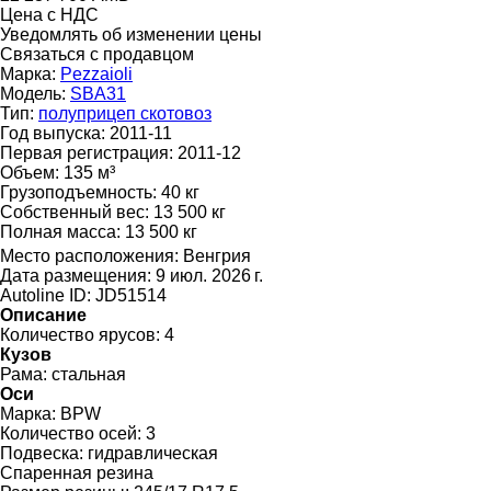
Цена с НДС
Уведомлять об изменении цены
Связаться с продавцом
Марка:
Pezzaioli
Модель:
SBA31
Тип:
полуприцеп скотовоз
Год выпуска:
2011-11
Первая регистрация:
2011-12
Объем:
135 м³
Грузоподъемность:
40 кг
Собственный вес:
13 500 кг
Полная масса:
13 500 кг
Место расположения:
Венгрия
Дата размещения:
9 июл. 2026 г.
Autoline ID:
JD51514
Описание
Количество ярусов:
4
Кузов
Рама:
стальная
Оси
Марка:
BPW
Количество осей:
3
Подвеска:
гидравлическая
Спаренная резина