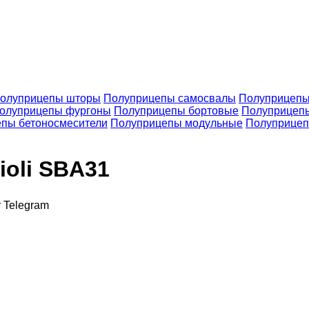
олуприцепы шторы
Полуприцепы самосвалы
Полуприцепы
олуприцепы фургоны
Полуприцепы бортовые
Полуприцеп
пы бетоносмесители
Полуприцепы модульные
Полуприцеп
ioli SBA31
r
Telegram