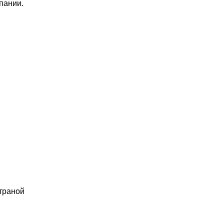
пании.
страной