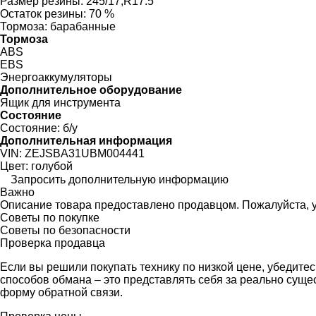
Размер резины:
245/17,R17.5
Остаток резины:
70 %
Тормоза:
барабанные
Тормоза
ABS
EBS
Энергоаккумуляторы
Дополнительное оборудование
Ящик для инструмента
Состояние
Состояние:
б/у
Дополнительная информация
VIN:
ZEJSBA31UBM004441
Цвет:
голубой
Запросить дополнительную информацию
Важно
Описание товара предоставлено продавцом. Пожалуйста, у
Советы по покупке
Советы по безопасности
Проверка продавца
Если вы решили покупать технику по низкой цене, убедите
способов обмана – это представлять себя за реально сущ
форму обратной связи.