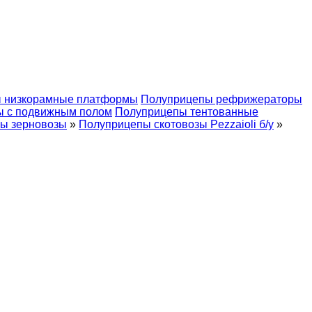
 низкорамные платформы
Полуприцепы рефрижераторы
ы с подвижным полом
Полуприцепы тентованные
ы зерновозы
»
Полуприцепы скотовозы Pezzaioli б/у
»