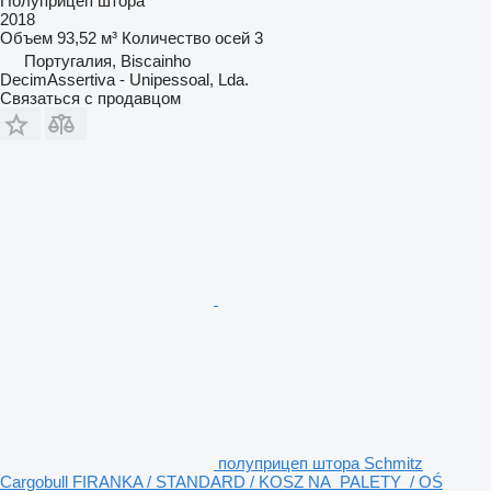
Полуприцеп штора
2018
Объем
93,52 м³
Количество осей
3
Португалия, Biscainho
DecimAssertiva - Unipessoal, Lda.
Связаться с продавцом
полуприцеп штора Schmitz
Cargobull FIRANKA / STANDARD / KOSZ NA PALETY / OŚ