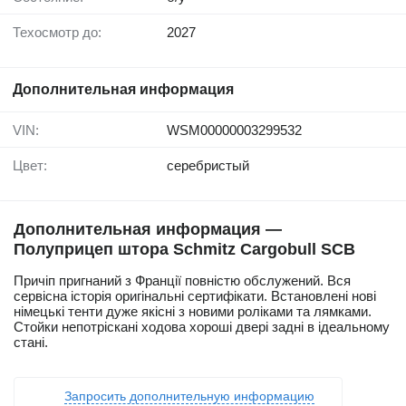
Техосмотр до:
2027
Дополнительная информация
VIN:
WSM00000003299532
Цвет:
серебристый
Дополнительная информация —
Полуприцеп штора Schmitz Cargobull SCB
Причіп пригнаний з Франції повністю обслужений. Вся
сервісна історія оригінальні сертифікати. Встановлені нові
німецькі тенти дуже якісні з новими роліками та лямками.
Стойки непотріскані ходова хороші двері задні в ідеальному
стані.
Запросить дополнительную информацию