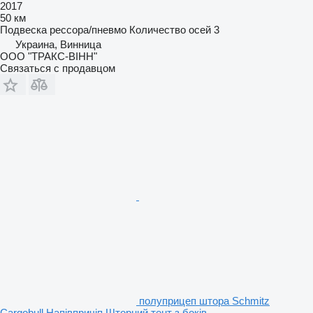
2017
50 км
Подвеска
рессора/пневмо
Количество осей
3
Украина, Винница
ООО "ТРАКС-ВІНН"
Связаться с продавцом
полуприцеп штора Schmitz
Cargobull Напівпричіп Шторний тент з боків