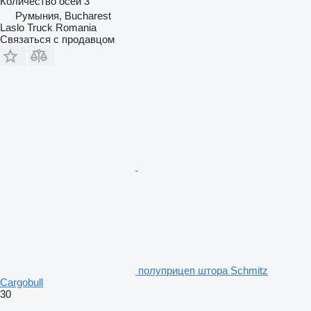
Количество осей
3
Румыния, Bucharest
Laslo Truck Romania
Связаться с продавцом
полуприцеп штора Schmitz
Cargobull
30