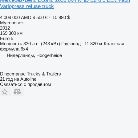
Mercedes-Benz Econic 2633 6x4 RHD Euro 5 EEV Faun
Variopress refuse truck
4 009 000 AMD
9 500 €
≈ 10 980 $
Мусоровоз
2012
169 300 км
Euro 5
Мощность
330 л.с. (243 кВт)
Грузопод.
11 820 кг
Колесная
формула
6x4
Нидерланды, Hoogerheide
Dingemanse Trucks & Trailers
21
год на Autoline
Связаться с продавцом