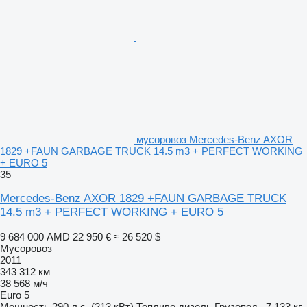
мусоровоз Mercedes-Benz AXOR
1829 +FAUN GARBAGE TRUCK 14.5 m3 + PERFECT WORKING
+ EURO 5
35
Mercedes-Benz AXOR 1829 +FAUN GARBAGE TRUCK
14.5 m3 + PERFECT WORKING + EURO 5
9 684 000 AMD
22 950 €
≈ 26 520 $
Мусоровоз
2011
343 312 км
38 568 м/ч
Euro 5
Мощность
290 л.с. (213 кВт)
Топливо
дизель
Грузопод.
7 133 кг