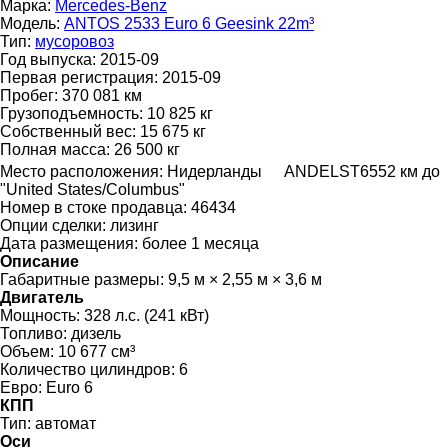
Марка:
Mercedes-Benz
Модель:
ANTOS 2533 Euro 6 Geesink 22m³
Тип:
мусоровоз
Год выпуска:
2015-09
Первая регистрация:
2015-09
Пробег:
370 081 км
Грузоподъемность:
10 825 кг
Собственный вес:
15 675 кг
Полная масса:
26 500 кг
Место расположения:
Нидерланды
ANDELST
6552 км до
"United States/Columbus"
Номер в стоке продавца:
46434
Опции сделки:
лизинг
Дата размещения:
более 1 месяца
Описание
Габаритные размеры:
9,5 м × 2,55 м × 3,6 м
Двигатель
Мощность:
328 л.с. (241 кВт)
Топливо:
дизель
Объем:
10 677 см³
Количество цилиндров:
6
Евро:
Euro 6
КПП
Тип:
автомат
Оси