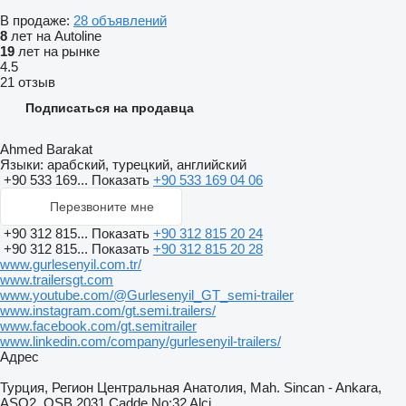
В продаже:
28 объявлений
8
лет на Autoline
19
лет на рынке
4.5
21 отзыв
Подписаться на продавца
Ahmed Barakat
Языки:
арабский, турецкий, английский
+90 533 169...
Показать
+90 533 169 04 06
Перезвоните мне
+90 312 815...
Показать
+90 312 815 20 24
+90 312 815...
Показать
+90 312 815 20 28
www.gurlesenyil.com.tr/
www.trailersgt.com
www.youtube.com/@Gurlesenyil_GT_semi-trailer
www.instagram.com/gt.semi.trailers/
www.facebook.com/gt.semitrailer
www.linkedin.com/company/gurlesenyil-trailers/
Адрес
Турция, Регион Центральная Анатолия, Mah. Sincan - Ankara,
ASO2. OSB 2031.Cadde No:32 Alci