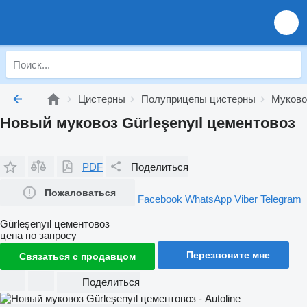
Цистерны
Полуприцепы цистерны
Муков
Новый муковоз Gürleşenyıl цементовоз
PDF
Поделиться
Пожаловаться
Facebook
WhatsApp
Viber
Telegram
Gürleşenyıl цементовоз
цена по запросу
Перезвоните мне
Связаться с продавцом
Поделиться