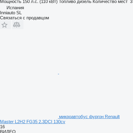
Мощность
150 л.с. (110 кВт)
Топливо
дизель
Количество мест
3
Испания
Inniauto SL
Связаться с продавцом
микроавтобус фургон Renault
Master L2H2 FG35 2.3DCI 130cv
16
ВИДЕО