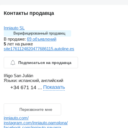
Контакты продавца
Inniauto SL
Верифицированный продавец
В продаже:
69 объявлений
5
лет на рынке
site1761124820477686115.autoline.es
Подписаться на продавца
Iñigo San Julián
Языки:
испанский, английский
Показать
+34 671 14 ...
Перезвоните мне
inniauto.com/
instagram.com/inniauto.pamplona/
facebook.com/inniauto.navarra