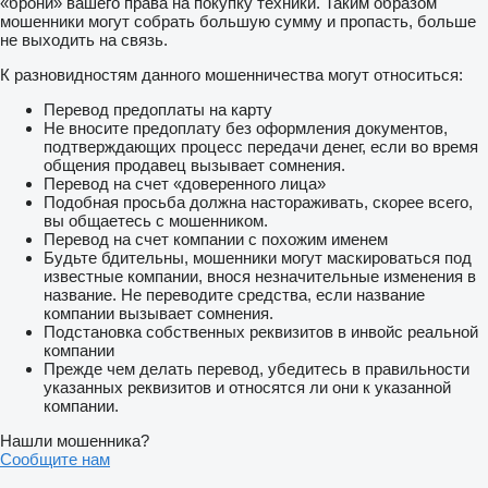
«брони» вашего права на покупку техники. Таким образом
canarios, debiendo el cliente embarcarse también en el ferry
мошенники могут собрать большую сумму и пропасть, больше
para completar el traslado.
не выходить на связь.
-Consultar plazo de entrega.
К разновидностям данного мошенничества могут относиться:
Más info en nuestra web:
показать контакты
Перевод предоплаты на карту
Не вносите предоплату без оформления документов,
-Financiación a tu medida.
подтверждающих процесс передачи денег, если во время
общения продавец вызывает сомнения.
Consúltanos tu caso. Adaptamos la financiación a tus
Перевод на счет «доверенного лица»
necesidades. Sujeto a condiciones de cada entidad financiera.
Подобная просьба должна настораживать, скорее всего,
Valido salvo error tipográfico.
вы общаетесь с мошенником.
Перевод на счет компании с похожим именем
Dispone de aire acondicionado, pantalla multimedia y navegador
Будьте бдительны, мошенники могут маскироваться под
GPS, etc.
известные компании, внося незначительные изменения в
название. Не переводите средства, если название
компании вызывает сомнения.
Подстановка собственных реквизитов в инвойс реальной
компании
Прежде чем делать перевод, убедитесь в правильности
указанных реквизитов и относятся ли они к указанной
компании.
Нашли мошенника?
Сообщите нам