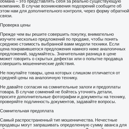
обмана – это представлять себя за реально существующую
hace el cliente, se cobra el IVA y el cliente lo recupera tras llegar
компанию. В случае возникновения подозрений сообщите об
a Canarias y pagar allí el IGIC.
этом нам для дополнительного контроля, через форму обратной
связи.
**Exportaciones dentro de la Unión Europea (a empresas dadas
de alta en IVA intracomunitario).
Проверка цены
*** Exportaciones fuera de la Unión Europea, venta sin IVA
Прежде чем вы решите совершить покупку, внимательно
(primero se cobra el IVA al cliente y se le devuelve cuando
изучите несколько предложений по продаже, чтобы понять
justifica y demuestra que se ha terminado la exportación).
среднюю стоимость выбранной вами модели техники. Если
цена понравившегося предложения намного ниже аналогичных
****IEDMT (impuesto especial para determinados medios de
предложений, задумайтесь. Значительная разница в цене
transporte)
может говорить о скрытых дефектах или о попытке продавца
совершить мошеннические действия.
Accesorios como bacas, bolas de remolque, estanterías, etc…
Не покупайте товары, цена которых слишком отличается от
no están incluidos. Consultar disponibilidad
средней цены на аналогичную технику.
–Entregas en toda España. Madrid y Valencia habrá que
Не давайте согласия на сомнительные залоги и предоплаты
sumarle 300€ + IVA = 363€. Barcelona 350€ + IVA = 423,5€.
товара. В случае сомнений не бойтесь уточнять детали,
Entregas en otras zonas consulta disponibilidad y precio.
просите дополнительные фотографии и документы на технику,
проверяйте подлинность документов, задавайте вопросы.
–Porte a canarias desde 1.100€ + IVA.
Сомнительная предоплата
* Impuestos y gestión no incluidos
Самый распространенный тип мошенничества. Нечестные
*El porte se realiza por carretera hasta Huelva y desde allí en
продавцы могут запрашивать определенную сумму аванса для
ferry hasta la isla correspondiente para los ciudadanos