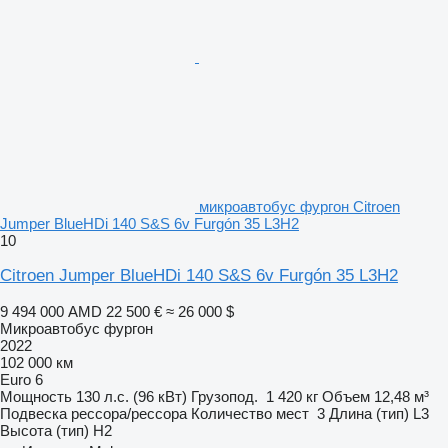
микроавтобус фургон Citroen
Jumper BlueHDi 140 S&S 6v Furgón 35 L3H2
10
Citroen Jumper BlueHDi 140 S&S 6v Furgón 35 L3H2
9 494 000 AMD
22 500 €
≈ 26 000 $
Микроавтобус фургон
2022
102 000 км
Euro 6
Мощность
130 л.с. (96 кВт)
Грузопод.
1 420 кг
Объем
12,48 м³
Подвеска
рессора/рессора
Количество мест
3
Длина (тип)
L3
Высота (тип)
H2