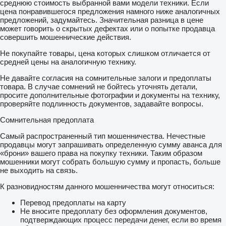
(primero se cobra el IVA al cliente y se le devuelve cuando
среднюю стоимость выбранной вами модели техники. Если
justifica y demuestra que se ha terminado la exportación).
цена понравившегося предложения намного ниже аналогичных
предложений, задумайтесь. Значительная разница в цене
****IEDMT (impuesto especial para determinados medios de
может говорить о скрытых дефектах или о попытке продавца
transporte)
совершить мошеннические действия.
Не покупайте товары, цена которых слишком отличается от
Accesorios como bacas, bolas de remolque, estanterías, etc…
средней цены на аналогичную технику.
no están incluidos. Consultar disponibilidad
Не давайте согласия на сомнительные залоги и предоплаты
–Entregas en toda España. Madrid y Valencia habrá que
товара. В случае сомнений не бойтесь уточнять детали,
sumarle 300€ + IVA = 363€. Barcelona 350€ + IVA = 423,5€.
просите дополнительные фотографии и документы на технику,
Entregas en otras zonas consulta disponibilidad y precio.
проверяйте подлинность документов, задавайте вопросы.
–Porte a canarias desde 1.000€ + IVA.
Сомнительная предоплата
* Impuestos y gestión no incluidos
Самый распространенный тип мошенничества. Нечестные
продавцы могут запрашивать определенную сумму аванса для
*El porte se realiza por carretera hasta Huelva y desde allí en
«брони» вашего права на покупку техники. Таким образом
ferry hasta la isla correspondiente para los ciudadanos
мошенники могут собрать большую сумму и пропасть, больше
canarios, debiendo el cliente embarcarse también en el ferry
не выходить на связь.
para completar el traslado.
К разновидностям данного мошенничества могут относиться:
-Consultar plazo de entrega.
Перевод предоплаты на карту
Más info en nuestra web:
показать контакты
Не вносите предоплату без оформления документов,
подтверждающих процесс передачи денег, если во время
-Financiación a tu medida.