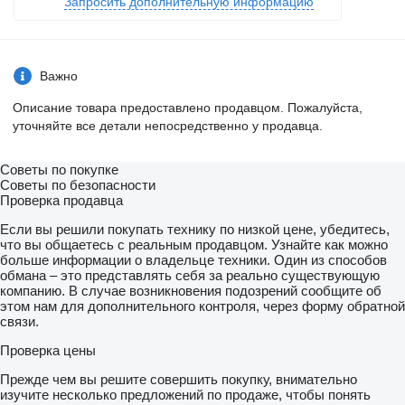
Запросить дополнительную информацию
-Revisiones en la casa, historial de mantenimiento y kilometraje
reflejado por escrito. Un solo propietario. Somos especialistas
en furgonetas. Estamos en Pamplona (Navarra).
PRECIO:
Важно
Autónomos y empresas: 15.700€ + IVA= 18.997€
Описание товара предоставлено продавцом. Пожалуйста,
Canarias: 15.700€ + IGIC*= 16.799€
уточняйте все детали непосредственно у продавца.
Exportaciones UE**: 15.700€
Exportaciones fuera UE***: 15.700€
Советы по покупке
PARTICULARES:
Советы по безопасности
Проверка продавца
Particulares: 15.700€ + IVA + IEDMT****= 19.977,75€
Minusvalía: 15.700€ + IVA= 18.997€
Если вы решили покупать технику по низкой цене, убедитесь,
Minusvalía y movilidad reducida: 15.700€ + 4% IVA= 16.328€
что вы общаетесь с реальным продавцом. Узнайте как можно
больше информации о владельце техники. Один из способов
*IGIC (7%) Impuesto General Indirecto Canario. Se cobra el 7%
обмана – это представлять себя за реально существующую
IGIC si el porte a Canarias lo hacemos nosotros. Si el porte lo
компанию. В случае возникновения подозрений сообщите об
hace el cliente, se cobra el IVA y el cliente lo recupera tras llegar
этом нам для дополнительного контроля, через форму обратной
a Canarias y pagar allí el IGIC.
связи.
**Exportaciones dentro de la Unión Europea (a empresas dadas
Проверка цены
de alta en IVA intracomunitario).
Прежде чем вы решите совершить покупку, внимательно
*** Exportaciones fuera de la Unión Europea, venta sin IVA
изучите несколько предложений по продаже, чтобы понять