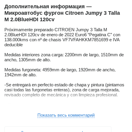
Дополнительная информация —
Микроавтобус фургон Citroen Jumpy 3 Talla
M 2.0BlueHDI 120cv
Próximamente preparado CITROEN Jumpy 3 Talla M
2.0BlueHDI 120cv de enero de 2022 Euro6 “Pegatina C” con
138.000kms con nº de chasis VF7VFAHKKM7851699 e IVA
deducible
Medidas interiores zona carga: 2200mm de largo, 1510mm de
ancho, 1305mm de alto.
Medidas furgoneta: 4959mm de largo, 1920mm de ancho,
1942mm de alto.
-Se entregará en perfecto estado de chapa y pintura (pintamos
casi todas las furgonetas enteras), zona de carga mejorada,
revisado completo de mecánica y con limpieza profesional.
– En todas nuestras furgonetas se realiza cambio de aceite con
primeras marcas, filtro de aceite, aire, habitáculo y gasoil. En
caso de que requiera: Pastillas y discos de freno, neumáticos,
Показать весь комментарий
embrague, correa de accesorios… y distribución si lo indica el
fabricante, si está cerca o si lo consideramos necesario.