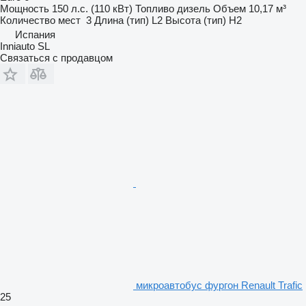
Мощность
150 л.с. (110 кВт)
Топливо
дизель
Объем
10,17 м³
Количество мест
3
Длина (тип)
L2
Высота (тип)
H2
Испания
Inniauto SL
Связаться с продавцом
микроавтобус фургон Renault Trafic
25