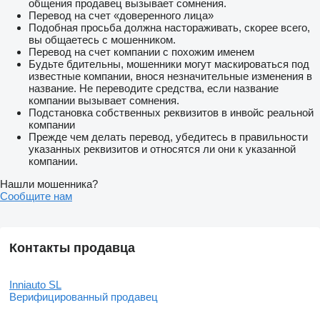
общения продавец вызывает сомнения.
Перевод на счет «доверенного лица»
Consúltanos tu caso. Adaptamos la financiación a tus
Подобная просьба должна настораживать, скорее всего,
necesidades. Sujeto a condiciones de cada entidad financiera.
вы общаетесь с мошенником.
Valido salvo error tipográfico.
Перевод на счет компании с похожим именем
Будьте бдительны, мошенники могут маскироваться под
Dispone de aire acondicionado, control de crucero, sensor de
известные компании, внося незначительные изменения в
aparcamiento trasero, etc.
название. Не переводите средства, если название
компании вызывает сомнения.
Подстановка собственных реквизитов в инвойс реальной
компании
Прежде чем делать перевод, убедитесь в правильности
указанных реквизитов и относятся ли они к указанной
компании.
Нашли мошенника?
Сообщите нам
Контакты продавца
Inniauto SL
Верифицированный продавец