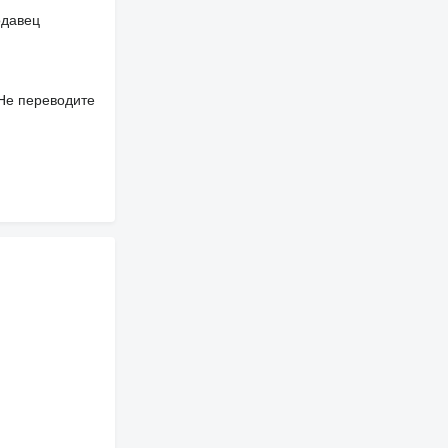
одавец
 Не переводите