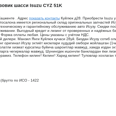
овик шасси Isuzu CYZ 51K
Ташкенте . Адрес
показать контакты
Куйлюк д28. Приобрести Isuzu у
втосалона имеется региональный склад оригинальных запчастей Ис
о техническому и гарантийному обслуживанию авто Исузу. Скидки п
уживании. Выгодный кредит и лизинг от проверенных и надёжных б
! Форма оплаты любая. Цены указаны с учётом НДС.
 дилери. Манзил Янги Куйлюк кучаси 28уй. Биздан Исузу сотиб оли
нг оригинал Исузу эхтиёт кисмлари худудий омбори жойлашган (1чи
олатли хизмат курсатиш буйича шароитлар мавжуд ,хамда издан эх
ларга чегирмалар мавжуд. Шунингдек ишончли банклардан ёки лиз
рамиз. Телефон килинг! Келинг! Харид килинг! Туловлар хохлаган 
(брутто по ИСО - 1422