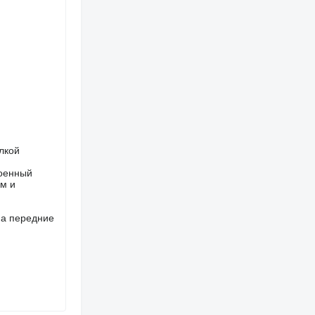
лкой
военный
м и
на передние