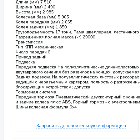
Длина (мм) 7 510
Ширина (мм) 2 490
Высота (мм) 2 985
Колесная база (мм) 5 905
Колея передняя (мм) 2 065
Колея задняя (мм) 1 850
Грузоподъемность 17 тонн, Рама швеллерная, лестничного
Разрешенная полная масса (кг) 29000
Трансмиссия
Тип КПП механическая
Число передач 6
Привод задний
Подвеска
Передняя подвеска На полуэллиптических длиннолистовых р
двутаврового сечения без развилок на концах; допускаемая 
Задняя подвеска На полуэллиптических листовых рессорах
ведущий с неразъемным картером, полностью разгруженн
блокирующим устройством; допуска
Тормозная система
Передние тормоза Пневматический двухконтурный с конич
и задние колеса плюс ABS, Горный тормоз - с электропнев
Шины колесная формула 6х4
Запросить дополнительную информацию