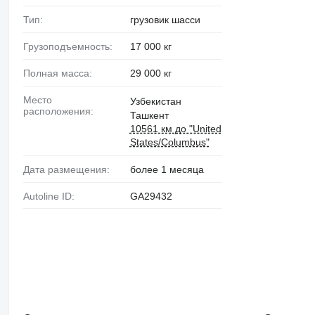
Тип:
грузовик шасси
Грузоподъемность:
17 000 кг
Полная масса:
29 000 кг
Место
Узбекистан
расположения:
Ташкент
10561 км до "United
States/Columbus"
Дата размещения:
более 1 месяца
Autoline ID:
GA29432