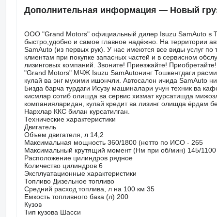
Дополнительная информация — Новый груз
ООО "Grand Motors" официальный дилер Isuzu SamAuto в 
быстро,удобно и самое главное надёжно. На территории а
SamAuto (из первых рук). У нас имеются все виды услуг п
клиентам при покупке запасных частей и в сервисном обсл
лизинговых компаний. Звоните! Приезжайте! Приобретайте
"Grand Motors" МЧЖ Isuzu SamAutoнинг Тошкентдаги расмий
кулай ва энг мухими ишончли. Автосалон ичида SamAuto ни
Бизда барча турдаги Исузу машиналари учун техник ва каф
кисмлар сотиб олишда ва сервис хизмат курсатишда мижоз
компанияларидан, кулай кредит ва лизинг олишда ёрдам бе
Нархлар ККС билан курсатилган.
Технические характеристики
Двигатель
Объем двигателя, л 14,2
Максимальная мощность 360/1800 (нетто по ИСО - 265
Максимальный крутящий момент (Нм при об/мин) 145/1100 
Расположение цилиндров рядное
Количество цилиндров 6
Эксплуатационные характеристики
Топливо Дизельное топливо
Средний расход топлива, л на 100 км 35
Емкость топливного бака (л) 200
Кузов
Тип кузова Шасси