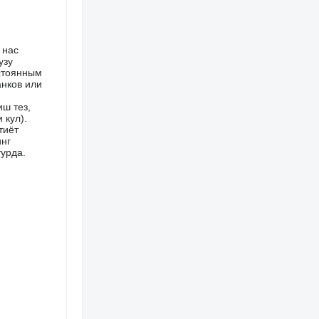
 нас
узу
остоянным
анков или
ш тез,
 кул).
тиёт
инг
турда.