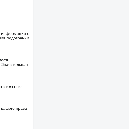
ше информации о
ния подозрений
мость
. Значительная
олнительные
 вашего права