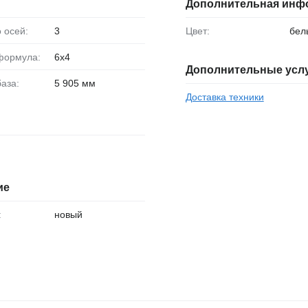
Дополнительная инф
о осей:
3
Цвет:
бел
 формула:
6x4
Дополнительные усл
база:
5 905 мм
Доставка техники
ие
:
новый