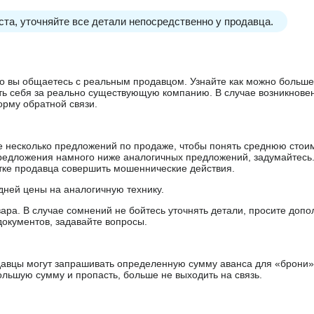
та, уточняйте все детали непосредственно у продавца.
 что вы общаетесь с реальным продавцом. Узнайте как можно боль
ять себя за реально существующую компанию. В случае возникнове
орму обратной связи.
е несколько предложений по продаже, чтобы понять среднюю стои
редложения намного ниже аналогичных предложений, задумайтесь
ытке продавца совершить мошеннические действия.
дней цены на аналогичную технику.
ара. В случае сомнений не бойтесь уточнять детали, просите доп
документов, задавайте вопросы.
авцы могут запрашивать определенную сумму аванса для «брони»
ольшую сумму и пропасть, больше не выходить на связь.