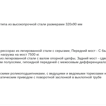
 типа из высокопрочной стали размерами 320х90 мм
ессорах из легированной стали с серьгами, Передний мост - С ба
нагрузка на мост 7500 кг.
 из легированной стали с валом опорной цапфы, Задний мост - сд
ым полуосями, гипоидной передачей с межосевым дифференциало
ескими роликоподшипниками, с ведущими и ведомыми тормозами 
матическим приводом с поворотной заслонкой в выхлопной трубе