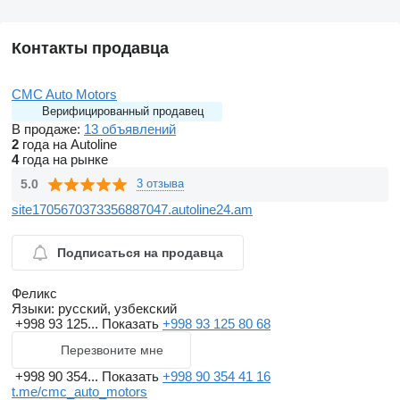
Контакты продавца
CMC Auto Motors
Верифицированный продавец
В продаже:
13 объявлений
2
года на Autoline
4
года на рынке
5.0
3 отзыва
site1705670373356887047.autoline24.am
Подписаться на продавца
Феликс
Языки:
русский, узбекский
+998 93 125...
Показать
+998 93 125 80 68
Перезвоните мне
+998 90 354...
Показать
+998 90 354 41 16
t.me/cmc_auto_motors