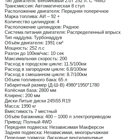
Тип двигателя: Бензиновый 2.0T 252 л. С -4WD
Трансмиссия: Автоматическая 8 ступ
Расположение двигателя: Передняя поперечное
Марка топлива: АИ – 92 +
Количество цилиндров: 4
Расположение цилиндров: Рядное
Система питания двигателя: Распределенный впрыск
Тип наддува: Турбонаддув
Объём двигателя: 1991 см³
Мощность: 252 л.с
Разгон до 100км/час: 10 сек
Максимальная скорость: 200
Расход в городском цикле: 11.5/100км
Расход в загородном цикле: 6.8/100км
Расход в смешанном цикле: 8.7/100км
Объем топливного бака: 65 л
Габаритный размер (Д-Ш-В) 4980*1950*1780
Колёсная база: 2800 мм
Клиренс: 200 мм
Диски Литые диски 245\55 R19
Масса: 1990 кг
Вместимость 7 местный
Объём багажника: 400 – 1000 л электроприводом
Привод: Полный 4WD
Передняя подвеска: Независимая Макферсон
Задняя подвеска: Независимая, многорычажная
Передние тормоза: Дисковые вентилируемые