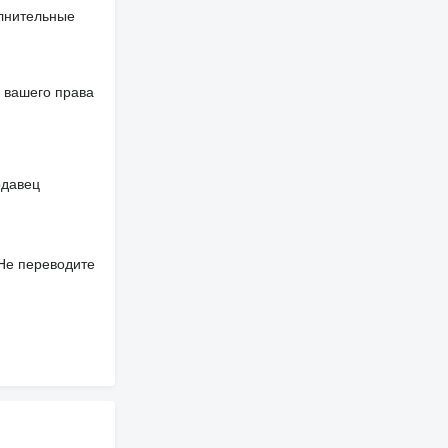
олнительные
 вашего права
одавец
 Не переводите