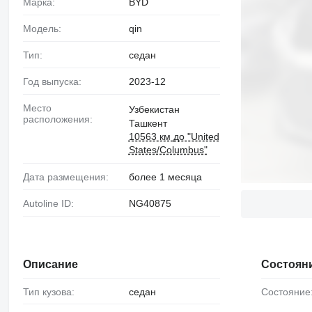
Марка:
BYD
Модель:
qin
Тип:
седан
Год выпуска:
2023-12
Место
Узбекистан
расположения:
Ташкент
10563 км до "United
States/Columbus"
Дата размещения:
более 1 месяца
Autoline ID:
NG40875
Описание
Состоян
Тип кузова:
седан
Состояние