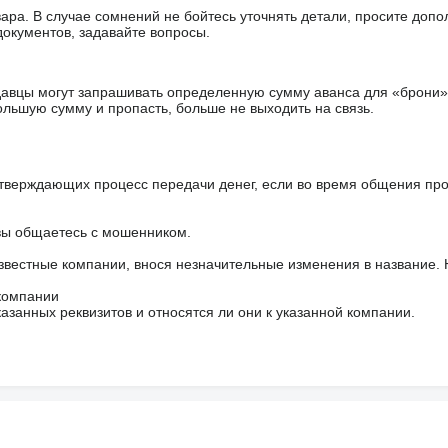
ара. В случае сомнений не бойтесь уточнять детали, просите доп
документов, задавайте вопросы.
авцы могут запрашивать определенную сумму аванса для «брони»
ольшую сумму и пропасть, больше не выходить на связь.
тверждающих процесс передачи денег, если во время общения пр
 вы общаетесь с мошенником.
звестные компании, внося незначительные изменения в название.
 компании
азанных реквизитов и относятся ли они к указанной компании.