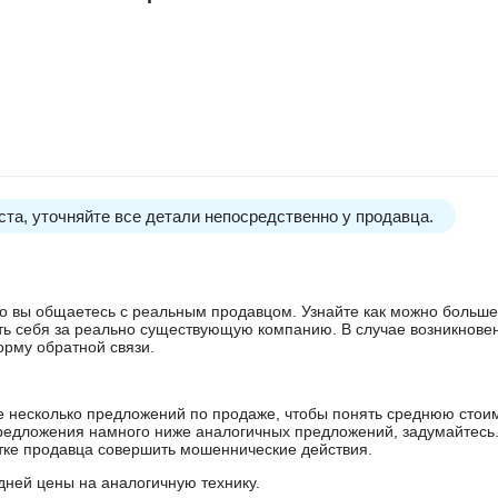
та, уточняйте все детали непосредственно у продавца.
 что вы общаетесь с реальным продавцом. Узнайте как можно боль
ять себя за реально существующую компанию. В случае возникнове
орму обратной связи.
е несколько предложений по продаже, чтобы понять среднюю стои
редложения намного ниже аналогичных предложений, задумайтесь
ытке продавца совершить мошеннические действия.
дней цены на аналогичную технику.