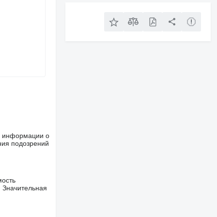
ше информации о
ния подозрений
мость
. Значительная