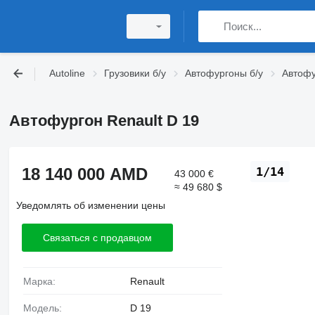
Autoline
Грузовики б/у
Автофургоны б/у
Автофу
Автофургон Renault D 19
18 140 000 AMD
1/14
43 000 €
≈ 49 680 $
Уведомлять об изменении цены
Связаться с продавцом
Марка:
Renault
Модель:
D 19