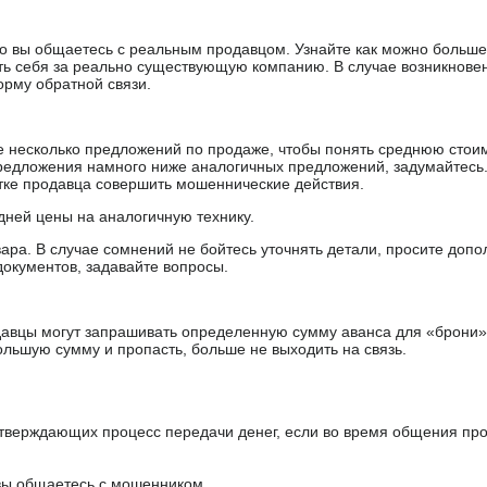
 что вы общаетесь с реальным продавцом. Узнайте как можно боль
ять себя за реально существующую компанию. В случае возникнове
орму обратной связи.
е несколько предложений по продаже, чтобы понять среднюю стои
редложения намного ниже аналогичных предложений, задумайтесь
ытке продавца совершить мошеннические действия.
дней цены на аналогичную технику.
ара. В случае сомнений не бойтесь уточнять детали, просите доп
документов, задавайте вопросы.
авцы могут запрашивать определенную сумму аванса для «брони»
ольшую сумму и пропасть, больше не выходить на связь.
тверждающих процесс передачи денег, если во время общения пр
 вы общаетесь с мошенником.