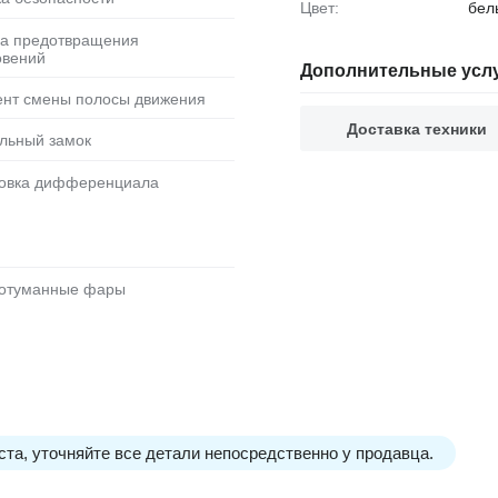
Цвет:
бел
овений
Дополнительные усл
тент смены полосы движения
Доставка техники
альный замок
ровка дифференциала
вотуманные фары
та, уточняйте все детали непосредственно у продавца.