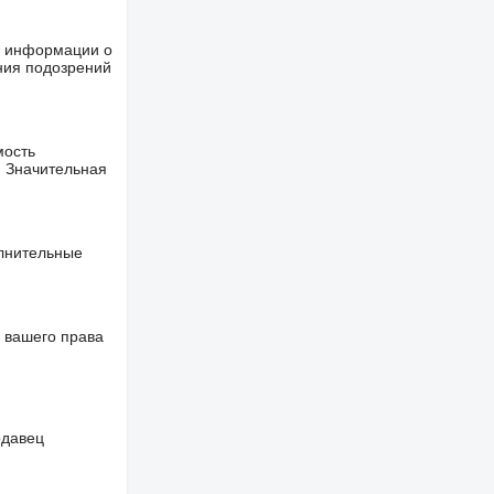
ше информации о
ния подозрений
мость
. Значительная
олнительные
 вашего права
одавец