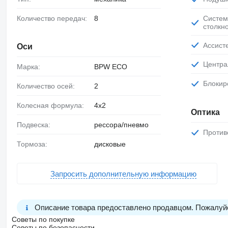
Количество передач:
8
Система предотвращения
столкн
Ассис
Оси
Центр
Марка:
BPW ECO
Блоки
Количество осей:
2
Колесная формула:
4x2
Оптика
Подвеска:
рессора/пневмо
Проти
Тормоза:
дисковые
Запросить дополнительную информацию
Описание товара предоставлено продавцом. Пожалуйс
Советы по покупке
Советы по безопасности