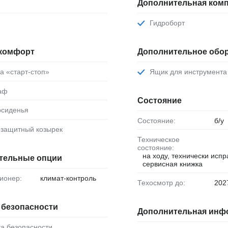
Дополнительная комп
Гидроборт
 комфорт
Дополнительное обо
ма «старт-стоп»
Ящик для инструмента
раф
Состояние
осиденья
Состояние:
б/у
езащитный козырек
Техническое
состояние:
на ходу, технически испр
тельные опции
сервисная книжка
ционер:
климат-контроль
Техосмотр до:
202
 безопасности
Дополнительная инф
ка безопасности