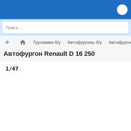
Грузовики б/у
Автофургоны б/у
Автофургон
Автофургон Renault D 16 250
1/47