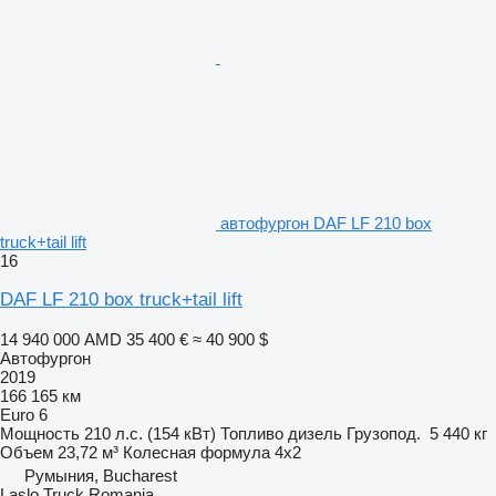
автофургон DAF LF 210 box
truck+tail lift
16
DAF LF 210 box truck+tail lift
14 940 000 AMD
35 400 €
≈ 40 900 $
Автофургон
2019
166 165 км
Euro 6
Мощность
210 л.с. (154 кВт)
Топливо
дизель
Грузопод.
5 440 кг
Объем
23,72 м³
Колесная формула
4x2
Румыния, Bucharest
Laslo Truck Romania