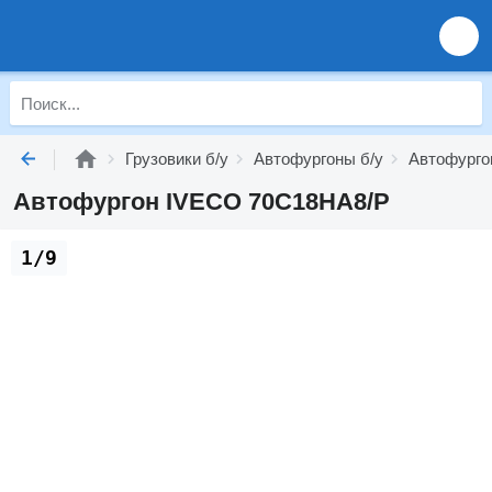
Грузовики б/у
Автофургоны б/у
Автофурго
Автофургон IVECO 70C18HA8/P
1/9