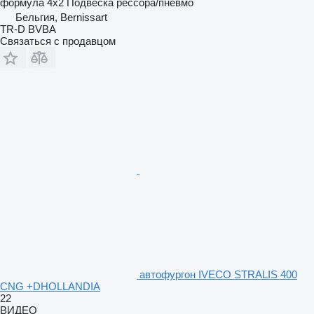
формула
4x2
Подвеска
рессора/пневмо
Бельгия, Bernissart
TR-D BVBA
Связаться с продавцом
автофургон IVECO STRALIS 400
CNG +DHOLLANDIA
22
ВИДЕО