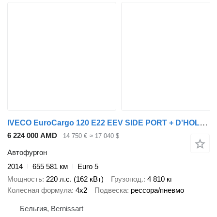
IVECO EuroCargo 120 E22 EEV SIDE PORT + D'HOLLANDIA LIFT 2000 KG
6 224 000 AMD
14 750 €
≈ 17 040 $
Автофургон
2014
655 581 км
Euro 5
Мощность
220 л.с. (162 кВт)
Грузопод.
4 810 кг
Колесная формула
4x2
Подвеска
рессора/пневмо
Бельгия, Bernissart