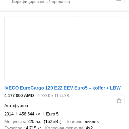
IVECO EuroCargo 120 E22 EEV Euro5 – koffer + LBW
4 177 000 AMD
9 900 €
≈ 11 440 $
Автофургон
2014
456 544 км
Euro 5
Мощность
220 л.с. (162 кВт)
Топливо
дизель
Грузопод.
4 715 кг
Колесная формула
4x2