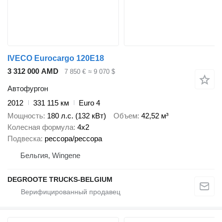
IVECO Eurocargo 120E18
3 312 000 AMD
7 850 €
≈ 9 070 $
Автофургон
2012
331 115 км
Euro 4
Мощность
180 л.с. (132 кВт)
Объем
42,52 м³
Колесная формула
4x2
Подвеска
рессора/рессора
Бельгия, Wingene
DEGROOTE TRUCKS-BELGIUM