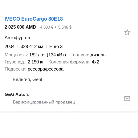
IVECO EuroCargo 80E18
2 025 000 AMD
4 800 €
≈ 5 546 $
Автофургон
2004
328 412 км
Euro 3
Мощность
182 л.с. (134 кВт)
Топливо
дизель
Грузопод.
2 190 кг
Колесная формула
4x2
Подвеска
рессора/рессора
Бельгия, Gent
G&G Auto's