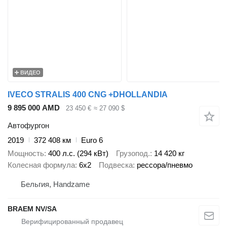
ВИДЕО
IVECO STRALIS 400 CNG +DHOLLANDIA
9 895 000 AMD
23 450 €
≈ 27 090 $
Автофургон
2019
372 408 км
Euro 6
Мощность
400 л.с. (294 кВт)
Грузопод.
14 420 кг
Колесная формула
6x2
Подвеска
рессора/пневмо
Бельгия, Handzame
BRAEM NV/SA