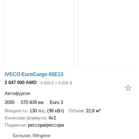
IVECO EuroCargo 65E13
2 047 000 AMD
4 850 €
≈ 5 604 $
Автофургон
2005
570 839 км
Euro 3
Мощность
130 л.с. (96 кВт)
Объем
22,8 м³
Колесная формула
4x2
Подвеска
рессора/рессора
Бельгия, Wingene