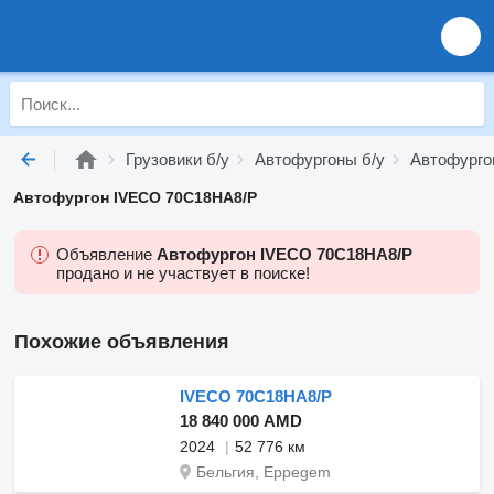
Грузовики б/у
Автофургоны б/у
Автофурго
Автофургон IVECO 70C18HA8/P
Объявление
Автофургон IVECO 70C18HA8/P
продано и не участвует в поиске!
Похожие объявления
IVECO 70C18HA8/P
18 840 000 AMD
2024
52 776 км
Бельгия, Eppegem