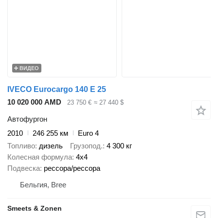
ВИДЕО
IVECO Eurocargo 140 E 25
10 020 000 AMD
23 750 €
≈ 27 440 $
Автофургон
2010
246 255 км
Euro 4
Топливо
дизель
Грузопод.
4 300 кг
Колесная формула
4x4
Подвеска
рессора/рессора
Бельгия, Bree
Smeets & Zonen