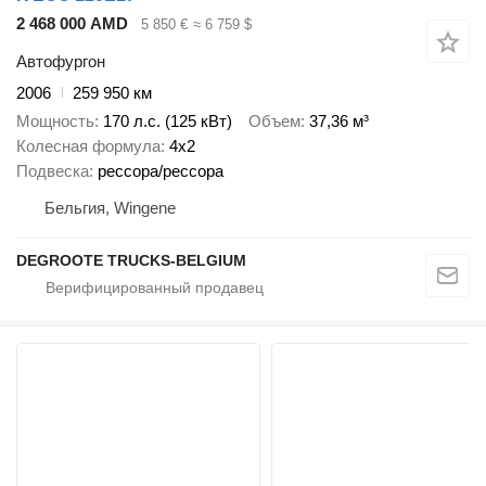
2 468 000 AMD
5 850 €
≈ 6 759 $
Автофургон
2006
259 950 км
Мощность
170 л.с. (125 кВт)
Объем
37,36 м³
Колесная формула
4x2
Подвеска
рессора/рессора
Бельгия, Wingene
DEGROOTE TRUCKS-BELGIUM