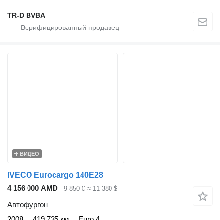
TR-D BVBA
ВИДЕО
IVECO Eurocargo 140E28
4 156 000 AMD
9 850 €
≈ 11 380 $
Автофургон
2008
419 735 км
Euro 4