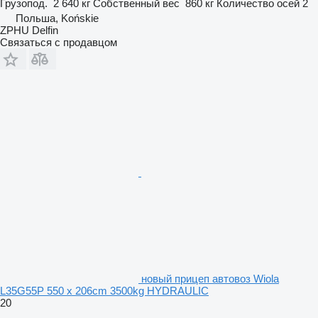
Грузопод.
2 640 кг
Собственный вес
860 кг
Количество осей
2
Польша, Końskie
ZPHU Delfin
Связаться с продавцом
новый прицеп автовоз Wiola
L35G55P 550 x 206cm 3500kg HYDRAULIC
20