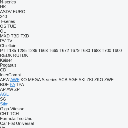
N-series
HK
ASDV
EURO
240
T-series
OS
TUE
OL
MXD
TBD
TXD
PV
TV
Chieftain
PT
T185
T285
T286
T663
T669
T672
T679
T680
T683
T700
T900
REDK
RUTDK
Kaiser
Pegasus
CD
InterCombi
AFW
AWF
KO
MEGA
S-series
SCB
SGF
SKI
ZKI
ZKO
ZWF
BDF
PA
TPA
AP
AW
ZP
AGL
SG
Stim
Giga-Vitesse
CHT
TCH
Formula
Trio
Uno
Car Flat
Universal