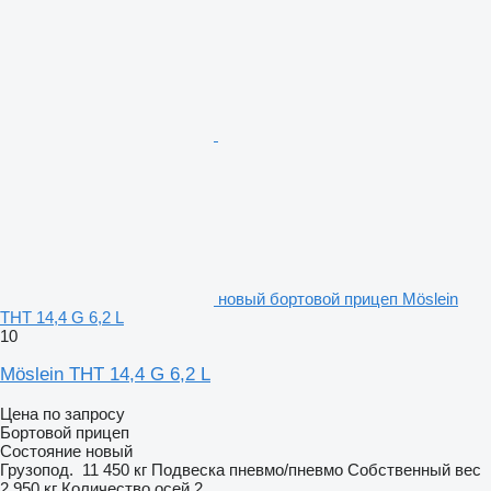
новый бортовой прицеп Möslein
THT 14,4 G 6,2 L
10
Möslein THT 14,4 G 6,2 L
Цена по запросу
Бортовой прицеп
Состояние
новый
Грузопод.
11 450 кг
Подвеска
пневмо/пневмо
Собственный вес
2 950 кг
Количество осей
2