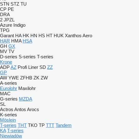
STN
STZ
TU
CP
PE
DRA
2 JPZL
Azure
Indigo
TPG
Garant
HA
HK
HN
HS
HT
HUK
Xanthos Aero
HAR
HMA
HSA
GH
GX
MV
TV
D-series
S-series
T-series
Krone
ADP
AZ
Profi Liner
SD
ZZ
GP
AW
YWE
ZFHB
ZK
ZW
A-series
Eurolohr
Maxilohr
MAC
G-series
MZDA
SL
Actros
Antos
Arocs
K-series
Möslein
T-series
THT
TKO
TP
TTT
Tandem
KA
T-series
Niewiadów