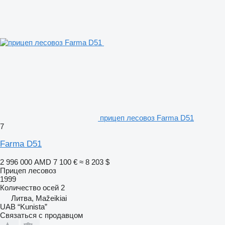
прицеп лесовоз Farma D51
7
Farma D51
2 996 000 AMD
7 100 €
≈ 8 203 $
Прицеп лесовоз
1999
Количество осей
2
Литва, Mažeikiai
UAB “Kunista”
Связаться с продавцом