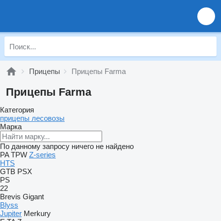
Прицепы
Прицепы Farma
Прицепы Farma
Категория
прицепы лесовозы
Марка
По данному запросу ничего не найдено
PA
TPW
Z-series
HTS
GTB
PSX
PS
22
Brevis
Gigant
Blyss
Jupiter
Merkury