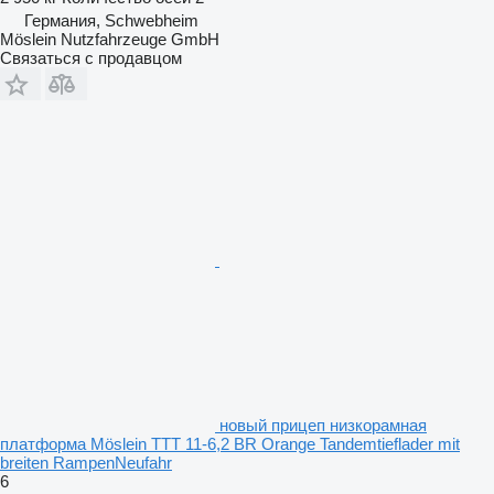
Германия, Schwebheim
Möslein Nutzfahrzeuge GmbH
Связаться с продавцом
новый прицеп низкорамная
платформа Möslein TTT 11-6,2 BR Orange Tandemtieflader mit
breiten RampenNeufahr
6