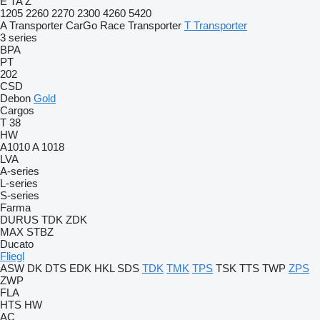
E
TA
Z
1205
2260
2270
2300
4260
5420
A Transporter
CarGo
Race Transporter
T Transporter
3 series
BPA
PT
202
CSD
Debon
Gold
Cargos
T 38
HW
A1010
A 1018
LVA
A-series
L-series
S-series
Farma
DURUS
TDK
ZDK
MAX
STBZ
Ducato
Fliegl
ASW
DK
DTS
EDK
HKL
SDS
TDK
TMK
TPS
TSK
TTS
TWP
ZPS
ZWP
FLA
HTS
HW
AC