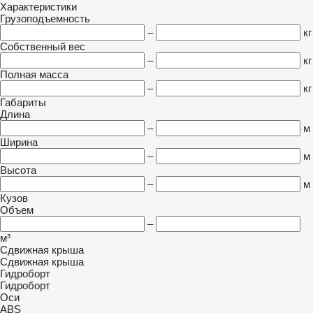
Характеристики
Грузоподъемность
–
кг
Собственный вес
–
кг
Полная масса
–
кг
Габариты
Длина
–
м
Ширина
–
м
Высота
–
м
Кузов
Объем
–
м³
Сдвижная крыша
Сдвижная крыша
Гидроборт
Гидроборт
Оси
ABS