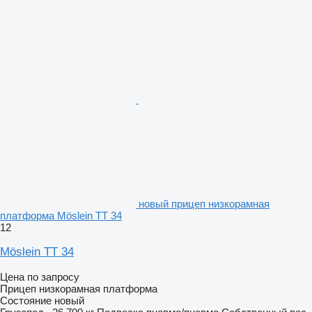
новый прицеп низкорамная
платформа Möslein TT 34
12
Möslein TT 34
Цена по запросу
Прицеп низкорамная платформа
Состояние
новый