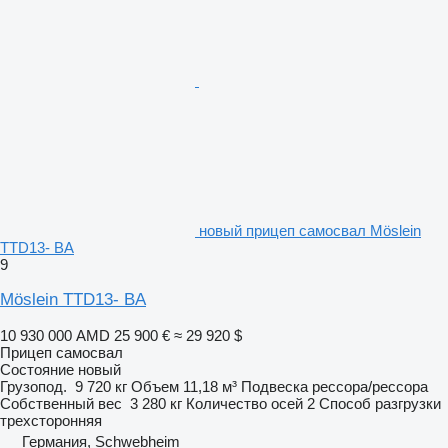
новый прицеп самосвал Möslein
TTD13- BA
9
Möslein TTD13- BA
10 930 000 AMD
25 900 €
≈ 29 920 $
Прицеп самосвал
Состояние
новый
Грузопод.
9 720 кг
Объем
11,18 м³
Подвеска
рессора/рессора
Собственный вес
3 280 кг
Количество осей
2
Способ разгрузки
трехсторонняя
Германия, Schwebheim