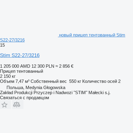
новый прицеп тентованный Stim
S22-27/3216
15
Stim S22-27/3216
1 205 000 AMD
12 300 PLN
≈ 2 856 €
Прицеп тентованный
2 150 кг
Объем
7,47 м³
Собственный вес
550 кг
Количество осей
2
Польша, Medynia Głogowska
Zakład Produkcji Przyczep i Nadwozi "STIM" Małecki s.j.
Связаться с продавцом