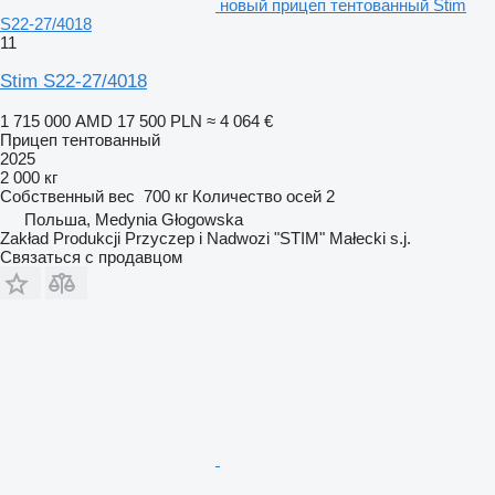
новый прицеп тентованный Stim
S22-27/4018
11
Stim S22-27/4018
1 715 000 AMD
17 500 PLN
≈ 4 064 €
Прицеп тентованный
2025
2 000 кг
Собственный вес
700 кг
Количество осей
2
Польша, Medynia Głogowska
Zakład Produkcji Przyczep i Nadwozi "STIM" Małecki s.j.
Связаться с продавцом