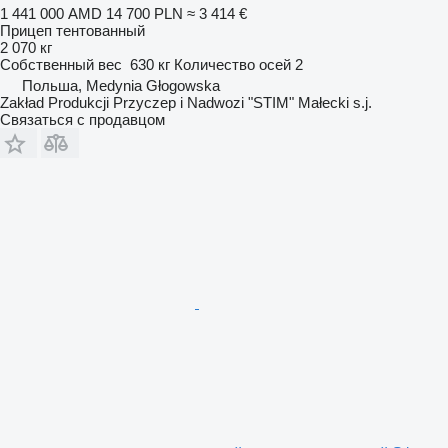
1 441 000 AMD
14 700 PLN
≈ 3 414 €
Прицеп тентованный
2 070 кг
Собственный вес
630 кг
Количество осей
2
Польша, Medynia Głogowska
Zakład Produkcji Przyczep i Nadwozi "STIM" Małecki s.j.
Связаться с продавцом