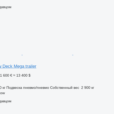
одавцом
 Deck Mega trailer
1 600 €
≈ 13 400 $
0 кг
Подвеска
пневмо/пневмо
Собственный вес
2 900 кг
kow
одавцом