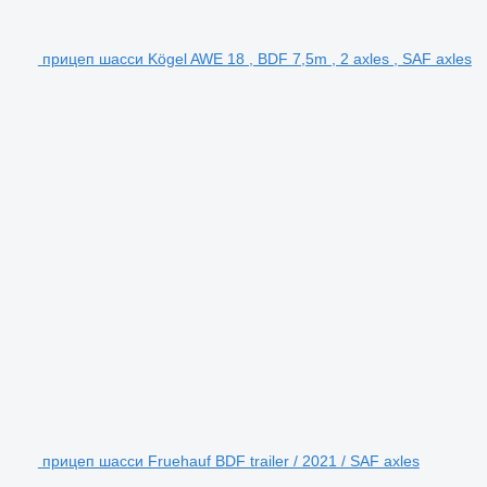
прицеп шасси Kögel AWE 18 , BDF 7,5m , 2 axles , SAF axles
прицеп шасси Fruehauf BDF trailer / 2021 / SAF axles