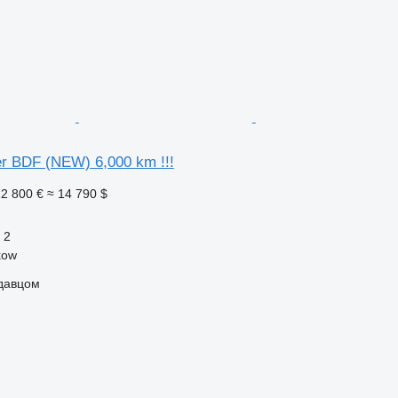
er BDF (NEW) 6,000 km !!!
2 800 €
≈ 14 790 $
2
kow
одавцом