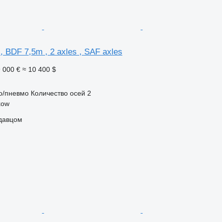
, BDF 7,5m , 2 axles , SAF axles
 000 €
≈ 10 400 $
о/пневмо
Количество осей
2
kow
одавцом