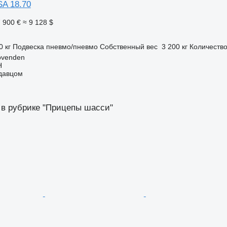
SA 18.70
 900 €
≈ 9 128 $
0 кг
Подвеска
пневмо/пневмо
Собственный вес
3 200 кг
Количество
ovenden
H
одавцом
 в рубрике "Прицепы шасси"