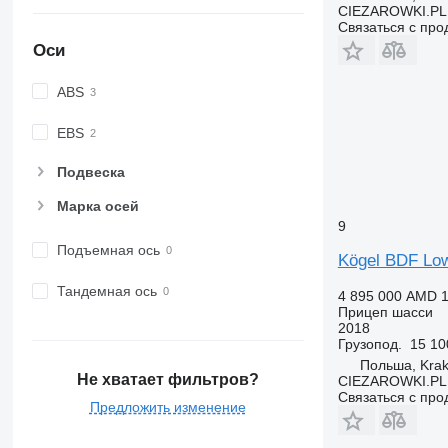
CIEZAROWKI.PL
Связаться с пр
Оси
ABS
EBS
Подвеска
Марка осей
9
Подъемная ось
Kögel BDF Low
Тандемная ось
4 895 000 AMD
1
Прицеп шасси
2018
Грузопод.
15 10
Польша, Kra
Не хватает фильтров?
CIEZAROWKI.PL
Связаться с пр
Предложить изменение