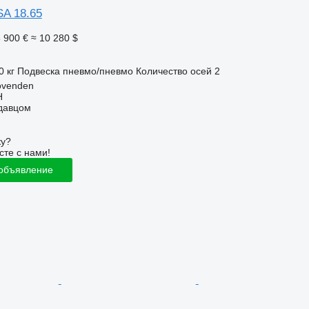
SA 18.65
 900 €
≈ 10 280 $
0 кг
Подвеска
пневмо/пневмо
Количество осей
2
ovenden
H
одавцом
ку?
сте с нами!
 объявление