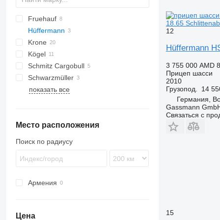
Fruehauf
TWP
18.65 Schlittenab
Hüffermann
12
Krone
HSA
Hüffermann HSA
Kögel
AZ
HSA 18.65
3 755 000 AMD
8
Schmitz Cargobull
ZZ
AW
Actros
240
Chieftain
HSA 18.70
Прицеп шасси
Schwarzmüller
ZW
Antos
AWF
2010
Грузопод.
14 55
показать все
Arocs
ZWF
BDF
Германия, B
Gassmann Gmb
Связаться с пр
Место расположения
Поиск по радиусу
Армения
15
Цена