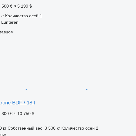
 500 €
≈ 5 199 $
 кг
Количество осей
1
 Lunteren
одавцом
Krone BDF / 18 t
 300 €
≈ 10 750 $
0 кг
Собственный вес
3 500 кг
Количество осей
2
kow