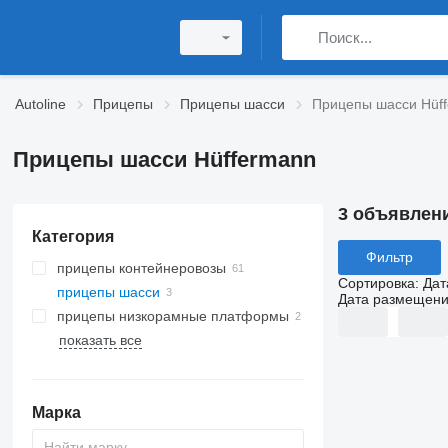
Autoline
Прицепы
Прицепы шасси
Прицепы шасси Hüf
Прицепы шасси Hüffermann
3 объявлен
Категория
Фильтр
прицепы контейнеровозы
Сортировка
:
Дат
прицепы шасси
Дата размещен
прицепы низкорамные платформы
показать все
Марка