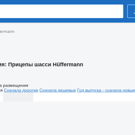
fermann
ия:
Прицепы шасси Hüffermann
а размещения
ия
Сначала дорогие
Сначала дешевые
Год выпуска - сначала новые