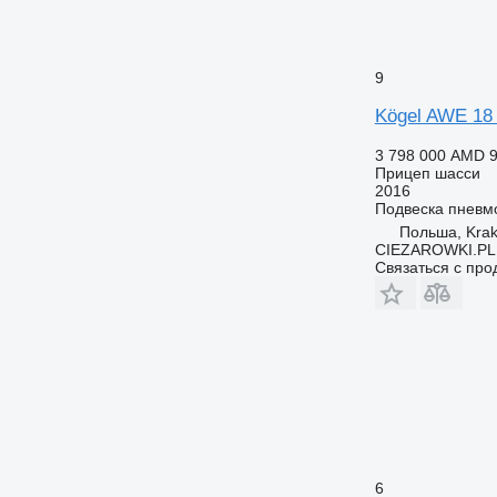
9
Kögel AWE 18 
3 798 000 AMD
9
Прицеп шасси
2016
Подвеска
пневм
Польша, Kra
CIEZAROWKI.PL
Связаться с пр
6