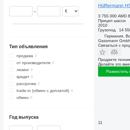
Hüffermann H
–
3 755 000 AMD
8
Прицеп шасси
2010
Грузопод.
14 55
Германия, B
Gassmann Gmb
Связаться с пр
Тип объявления
продажа
Продаете техни
от производителя
Делайте это вме
лизинг
Разместить
кредит
рассрочка
trade-in (обмен с доплатой)
обмен
Год выпуска
11