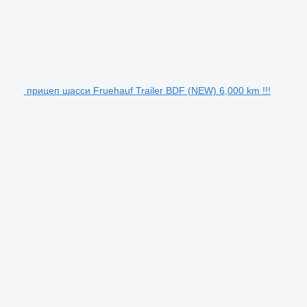
прицеп шасси Fruehauf Trailer BDF (NEW) 6,000 km !!!