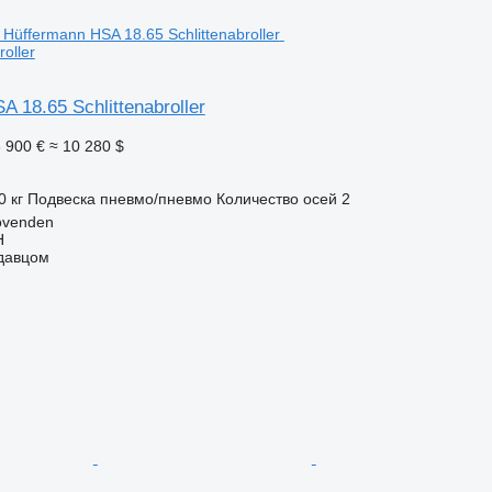
roller
 18.65 Schlittenabroller
 900 €
≈ 10 280 $
0 кг
Подвеска
пневмо/пневмо
Количество осей
2
ovenden
H
одавцом