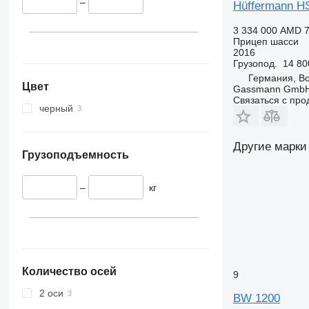
–
Hüffermann H
3 334 000 AMD
7
Прицеп шасси
2016
Грузопод.
14 80
Германия, B
Цвет
Gassmann Gmb
Связаться с пр
черный
Другие марки
Грузоподъемность
–
кг
Количество осей
9
2 оси
BW 1200