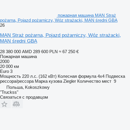
пожарная машина MAN Straż
pożarna, Pojazd pożarniczy, Wóz strażacki, MAN średni GBA
26
MAN Straż pożarna, Pojazd pożarniczy, Wóz strażacki,
MAN średni GBA
28 380 000 AMD
289 600 PLN
≈ 67 250 €
Пожарная машина
2000
20 000 км
Euro 3
Мощность
220 л.с. (162 кВт)
Колесная формула
4x4
Подвеска
рессора/рессора
Марка кузова
Ziegler
Количество мест
9
Польша, Kokoszkowy
"Truckss"
Связаться с продавцом