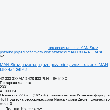
пожарная машина MAN Straż
pożarna pojazd pożarniczy wóz strażacki MAN L80 4x4 GBA śr
62
MAN Straż pożarna pojazd pożarniczy wóz strażacki MAN
L80 4x4 GBA śr
42 000 000 AMD
428 600 PLN
≈ 99 540 €
Пожарная машина
2001
41 000 км
Мощность
220 л.с. (162 кВт)
Топливо
дизель
Колесная формула
4x4
Подвеска
рессора/рессора
Марка кузова
Ziegler
Количество
мест
9
Польша, Kokoszkowy