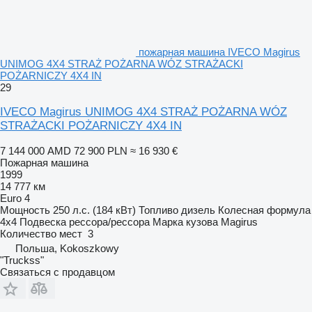
пожарная машина IVECO Magirus
UNIMOG 4X4 STRAŻ POŻARNA WÓZ STRAŻACKI
POŻARNICZY 4X4 IN
29
IVECO Magirus UNIMOG 4X4 STRAŻ POŻARNA WÓZ
STRAŻACKI POŻARNICZY 4X4 IN
7 144 000 AMD
72 900 PLN
≈ 16 930 €
Пожарная машина
1999
14 777 км
Euro 4
Мощность
250 л.с. (184 кВт)
Топливо
дизель
Колесная формула
4x4
Подвеска
рессора/рессора
Марка кузова
Magirus
Количество мест
3
Польша, Kokoszkowy
"Truckss"
Связаться с продавцом