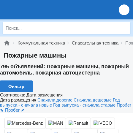
Коммунальная техника
Спасательная техника
По
Пожарные машины
795 объявлений:
Пожарные машины, пожарный
автомобиль, пожарная автоцистерна
Фильтр
Сортировка
:
Дата размещения
Дата размещения
Сначала дорогие
Сначала дешевые
Год
выпуска - сначала новые
Год выпуска - сначала старые
Пробег
⬊
Пробег ⬈