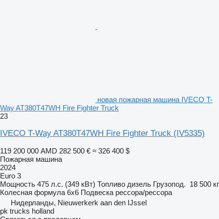
новая пожарная машина IVECO T-
Way AT380T47WH Fire Fighter Truck
23
IVECO T-Way AT380T47WH Fire Fighter Truck
(IV5335)
119 200 000 AMD
282 500 €
≈ 326 400 $
Пожарная машина
2024
Euro 3
Мощность
475 л.с. (349 кВт)
Топливо
дизель
Грузопод.
18 500 кг
Колесная формула
6x6
Подвеска
рессора/рессора
Нидерланды, Nieuwerkerk aan den IJssel
pk trucks holland