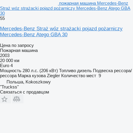
пожарная машина Mercedes-Benz
Straż wóz strażacki pojazd pożarniczy Mercedes-Benz Atego GBA
30
55
Mercedes-Benz Straż wóz strażacki pojazd pożarniczy
Mercedes-Benz Atego GBA 30
Цена по запросу
Пожарная машина
2003
20 000 км
Euro 4
Мощность
280 л.с. (206 кВт)
Топливо
дизель
Подвеска
рессора/
рессора
Марка кузова
Ziegler
Количество мест
9
Польша, Kokoszkowy
"Truckss"
Связаться с продавцом