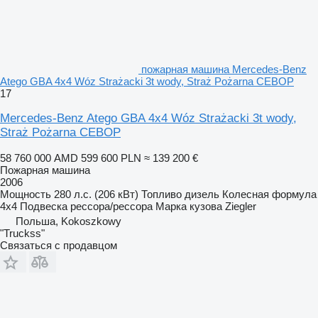
пожарная машина Mercedes-Benz
Atego GBA 4x4 Wóz Strażacki 3t wody, Straż Pożarna CEBOP
17
Mercedes-Benz Atego GBA 4x4 Wóz Strażacki 3t wody,
Straż Pożarna CEBOP
58 760 000 AMD
599 600 PLN
≈ 139 200 €
Пожарная машина
2006
Мощность
280 л.с. (206 кВт)
Топливо
дизель
Колесная формула
4x4
Подвеска
рессора/рессора
Марка кузова
Ziegler
Польша, Kokoszkowy
"Truckss"
Связаться с продавцом