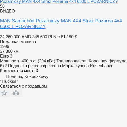
Pożarniczy MAN 4X4 Straż Pożarna 4x4 6500 L POZARNICZY
58
ВИДЕО
MAN Samochód Pożarniczy MAN 4X4 Straż Pożarna 4x4
6500 L POZARNICZY
34 260 000 AMD
349 600 PLN
≈ 81 190 €
Пожарная машина
1996
37 360 км
Euro 3
Мощность
400 л.с. (294 кВт)
Топливо
дизель
Колесная формула
6x2
Подвеска
рессора/рессора
Марка кузова
Rosenbauer
Количество мест
3
Польша, Kokoszkowy
"Truckss"
Связаться с продавцом