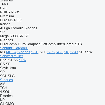
S-series
T669
C70
RHKS
RSBS
Premium
Euro
NS
ROC
Kaiser
Auriga
Formula
S-series
SP
Mega
S338
SR
ST
R-series
EuroCombi
EuroCompact
FlatCombi
InterCombi
STB
Schmitz Cargobull
KO
MEGA
S-series
SCB
SCF
SCS
SGF
SKI
SKO
SPR
SW
Schwarzmüller
HKS
S1
SK
SPA
CS
SF
Seyit Usta
SP
SGL
SLG
S-series
AM
TCH
4.SOU
F-series
KP
GL
GMO