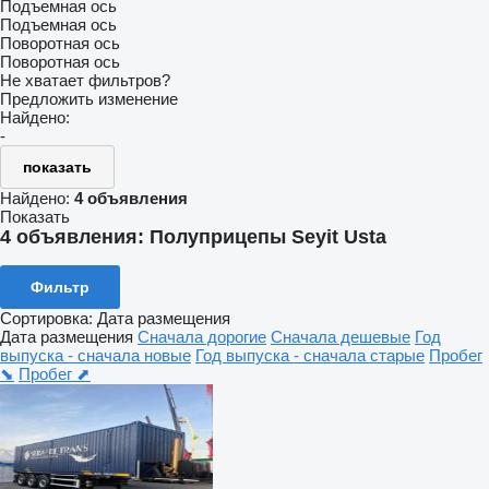
Подъемная ось
Подъемная ось
Поворотная ось
Поворотная ось
Не хватает фильтров?
Предложить изменение
Найдено:
-
показать
Найдено:
4 объявления
Показать
4 объявления:
Полуприцепы Seyit Usta
Фильтр
Сортировка
:
Дата размещения
Дата размещения
Сначала дорогие
Сначала дешевые
Год
выпуска - сначала новые
Год выпуска - сначала старые
Пробег
⬊
Пробег ⬈