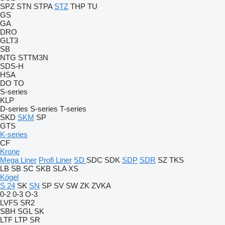
SPZ
STN
STPA
STZ
THP
TU
GS
GA
DRO
GLT3
SB
NTG
STTM3N
SDS-H
HSA
DO
TO
S-series
KLP
D-series
S-series
T-series
SKD
SKM
SP
GTS
K-series
CF
Krone
Mega Liner
Profi Liner
SD
SDC
SDK
SDP
SDR
SZ
TKS
LB
SB
SC
SKB
SLA
XS
Kögel
S 24
SK
SN
SP
SV
SW
ZK
ZVKA
0-2
0-3
O-3
LVFS
SR2
SBH
SGL
SK
LTF
LTP
SR