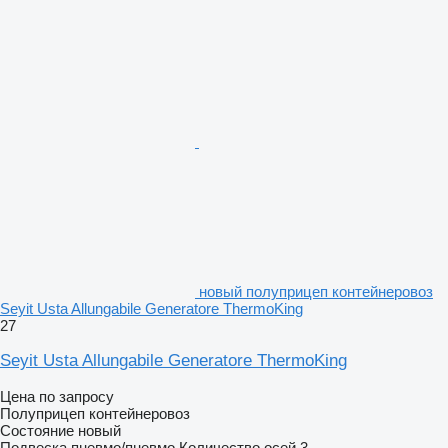
новый полуприцеп контейнеровоз
Seyit Usta Allungabile Generatore ThermoKing
27
Seyit Usta Allungabile Generatore ThermoKing
Цена по запросу
Полуприцеп контейнеровоз
Состояние
новый
Подвеска
пневмо/пневмо
Количество осей
3