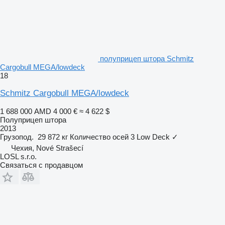
полуприцеп штора Schmitz
Cargobull MEGA/lowdeck
18
Schmitz Cargobull MEGA/lowdeck
1 688 000 AMD
4 000 €
≈ 4 622 $
Полуприцеп штора
2013
Грузопод.
29 872 кг
Количество осей
3
Low Deck
✓
Чехия, Nové Strašecí
LOSL s.r.o.
Связаться с продавцом