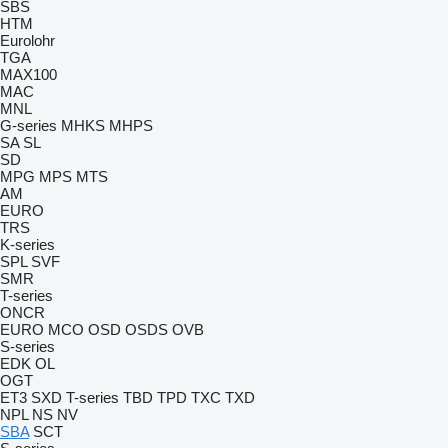
SBS
HTM
Eurolohr
TGA
MAX100
MAC
MNL
G-series
MHKS
MHPS
SA
SL
SD
MPG
MPS
MTS
AM
EURO
TRS
K-series
SPL
SVF
SMR
T-series
ONCR
EURO
MCO
OSD
OSDS
OVB
S-series
EDK
OL
OGT
ET3
SXD
T-series
TBD
TPD
TXC
TXD
NPL
NS
NV
SBA
SCT