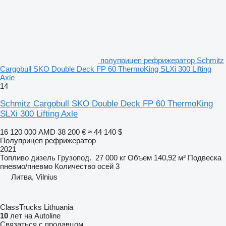
полуприцеп рефрижератор Schmitz
Cargobull SKO Double Deck FP 60 ThermoKing SLXi 300 Lifting
Axle
14
Schmitz Cargobull SKO Double Deck FP 60 ThermoKing
SLXi 300 Lifting Axle
16 120 000 AMD
38 200 €
≈ 44 140 $
Полуприцеп рефрижератор
2021
Топливо
дизель
Грузопод.
27 000 кг
Объем
140,92 м³
Подвеска
пневмо/пневмо
Количество осей
3
Литва, Vilnius
ClassTrucks Lithuania
10
лет на Autoline
Связаться с продавцом