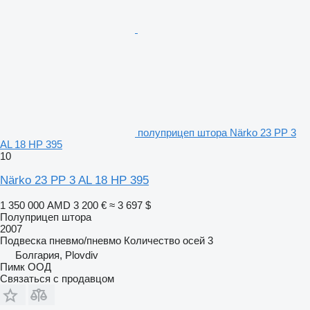
полуприцеп штора Närko 23 PP 3
AL 18 HP 395
10
Närko 23 PP 3 AL 18 HP 395
1 350 000 AMD
3 200 €
≈ 3 697 $
Полуприцеп штора
2007
Подвеска
пневмо/пневмо
Количество осей
3
Болгария, Plovdiv
Пимк ООД
Связаться с продавцом