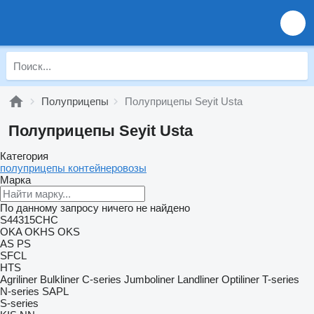
Полуприцепы
Полуприцепы Seyit Usta
Полуприцепы Seyit Usta
Категория
полуприцепы контейнеровозы
Марка
По данному запросу ничего не найдено
S44315CHC
OKA
OKHS
OKS
AS
PS
SFCL
HTS
Agriliner
Bulkliner
C-series
Jumboliner
Landliner
Optiliner
T-series
N-series
SAPL
S-series