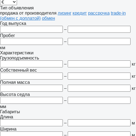
Тип объявления
продажа
от производителя
лизинг
кредит
рассрочка
trade-in
(обмен с доплатой)
обмен
Год выпуска
–
Пробег
–
км
Характеристики
Грузоподъемность
–
кг
Собственный вес
–
кг
Полная масса
–
кг
Высота седла
–
мм
Габариты
Длина
–
м
Ширина
–
м