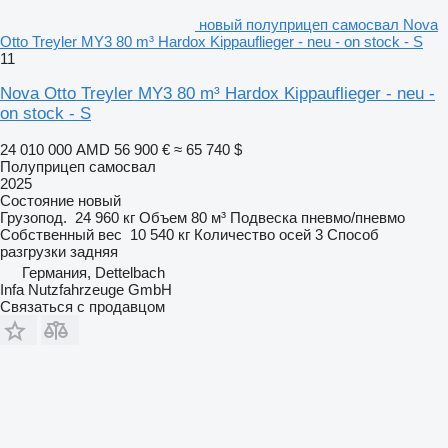
новый полуприцеп самосвал Nova
Otto Treyler MY3 80 m³ Hardox Kippauflieger - neu - on stock - S
11
Nova Otto Treyler MY3 80 m³ Hardox Kippauflieger - neu -
on stock - S
24 010 000 AMD
56 900 €
≈ 65 740 $
Полуприцеп самосвал
2025
Состояние
новый
Грузопод.
24 960 кг
Объем
80 м³
Подвеска
пневмо/пневмо
Собственный вес
10 540 кг
Количество осей
3
Способ
разгрузки
задняя
Германия, Dettelbach
Infa Nutzfahrzeuge GmbH
Связаться с продавцом