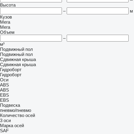
Высота
–
м
Кузов
Мега
Мега
Объем
–
м³
Подвижный пол
Подвижный пол
Сдвижная крыша
Сдвижная крыша
Гидроборт
Гидроборт
Оси
ABS
ABS
EBS
EBS
Подвеска
пневмо/пневмо
Количество осей
3 оси
Марка осей
SAF