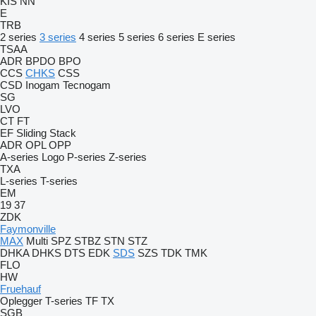
KIS
NN
E
TRB
2 series
3 series
4 series
5 series
6 series
E series
TSAA
ADR
BPDO
BPO
CCS
CHKS
CSS
CSD
Inogam
Tecnogam
SG
LVO
CT
FT
EF
Sliding
Stack
ADR
OPL
OPP
A-series
Logo
P-series
Z-series
TXA
L-series
T-series
EM
19
37
ZDK
Faymonville
MAX
Multi
SPZ
STBZ
STN
STZ
DHKA
DHKS
DTS
EDK
SDS
SZS
TDK
TMK
FLO
HW
Fruehauf
Oplegger
T-series
TF
TX
SGB