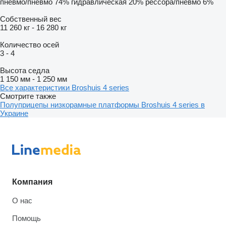
пневмо/пневмо
74%
гидравлическая
20%
рессора/пневмо
6%
Собственный вес
11 260 кг
-
16 280 кг
Количество осей
3
-
4
Высота седла
1 150 мм
-
1 250 мм
Все характеристики Broshuis 4 series
Смотрите также
Полуприцепы низкорамные платформы Broshuis 4 series в
Украине
Компания
О нас
Помощь