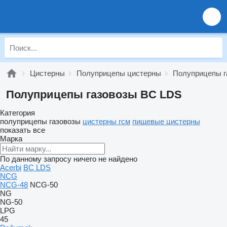
Цистерны
Полуприцепы цистерны
Полуприцепы г
Полуприцепы газовозы BC LDS
Категория
полуприцепы газовозы
цистерны гсм
пищевые цистерны
показать все
Марка
По данному запросу ничего не найдено
Acerbi
BC LDS
NCG
NCG-48
NCG-50
NG
NG-50
LPG
45