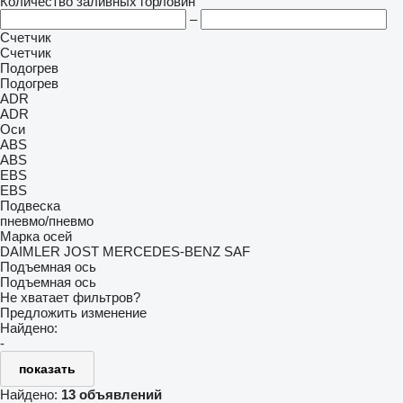
Количество заливных горловин
–
Счетчик
Счетчик
Подогрев
Подогрев
ADR
ADR
Оси
ABS
ABS
EBS
EBS
Подвеска
пневмо/пневмо
Марка осей
DAIMLER
JOST
MERCEDES-BENZ
SAF
Подъемная ось
Подъемная ось
Не хватает фильтров?
Предложить изменение
Найдено:
-
показать
Найдено:
13 объявлений