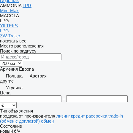
Doğumak
AMMONIA
LPG
Mim-Mak
MACOLA
LPG
YILTEKS
LPG
ZW-Trailer
показать все
Место расположения
Поиск по радиусу
Армения
Европа
Польша
Австрия
другие
Украина
Цена
–
Тип объявления
продажа
от производителя
лизинг
кредит
рассрочка
trade-in
(обмен с доплатой)
обмен
Состояние
новый
б/у