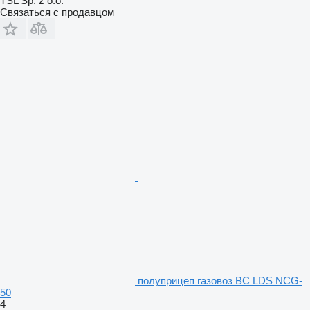
TSL Sp. z o.o.
Связаться с продавцом
полуприцеп газовоз BC LDS NCG-
50
4