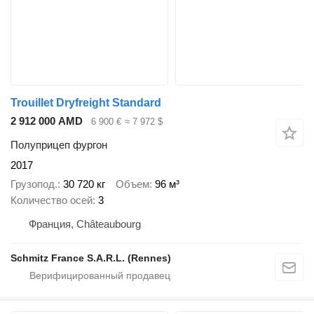
Trouillet Dryfreight Standard
2 912 000 AMD
6 900 €
≈ 7 972 $
Полуприцеп фургон
2017
Грузопод.
30 720 кг
Объем
96 м³
Количество осей
3
Франция, Châteaubourg
Schmitz France S.A.R.L. (Rennes)