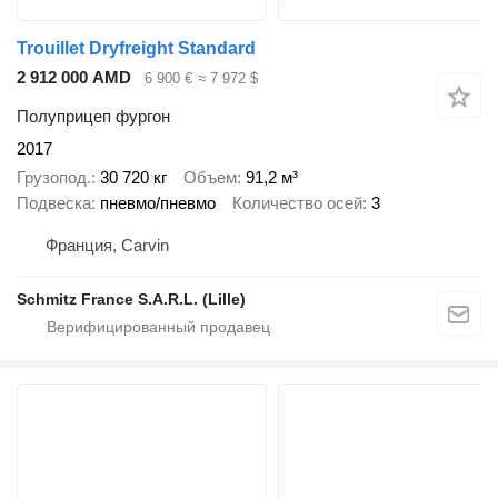
Trouillet Dryfreight Standard
2 912 000 AMD
6 900 €
≈ 7 972 $
Полуприцеп фургон
2017
Грузопод.
30 720 кг
Объем
91,2 м³
Подвеска
пневмо/пневмо
Количество осей
3
Франция, Carvin
Schmitz France S.A.R.L. (Lille)