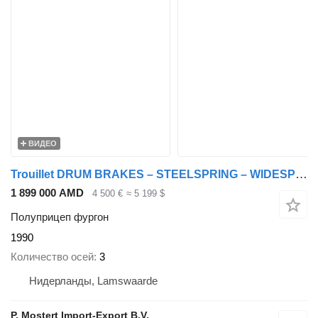
ВИДЕО
Trouillet DRUM BRAKES – STEELSPRING – WIDESPREAD – CAN ALSO BE SOLD AS FLA
1 899 000 AMD
4 500 €
≈ 5 199 $
Полуприцеп фургон
1990
Количество осей
3
Нидерланды, Lamswaarde
P. Mostert Import-Export B.V.