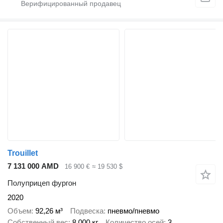
Trouillet
7 131 000 AMD
16 900 €
≈ 19 530 $
Полуприцеп фургон
2020
Объем
92,26 м³
Подвеска
пневмо/пневмо
Собственный вес
8 000 кг
Количество осей
3