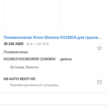
Пневмоклапан Knorr-Bremse K019819 для грузовика Volvo FM7-FM12, FM, FMX (1998-2014)
39 240 AMD
93 €
≈ 107,50 $
Пневмоклапан
K019819 K019819N50 21083654
дизель
Эстония, Rummu
KB AUTO EESTI OÜ