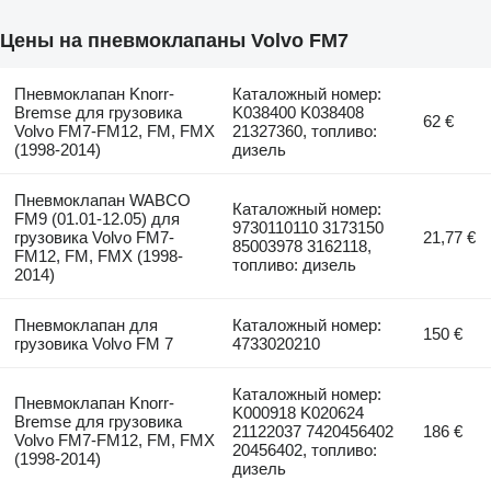
Цены на пневмоклапаны Volvo FM7
Пневмоклапан Knorr-
Каталожный номер:
Bremse для грузовика
K038400 K038408
62 €
Volvo FM7-FM12, FM, FMX
21327360, топливо:
(1998-2014)
дизель
Пневмоклапан WABCO
Каталожный номер:
FM9 (01.01-12.05) для
9730110110 3173150
грузовика Volvo FM7-
21,77 €
85003978 3162118,
FM12, FM, FMX (1998-
топливо: дизель
2014)
Пневмоклапан для
Каталожный номер:
150 €
грузовика Volvo FM 7
4733020210
Каталожный номер:
Пневмоклапан Knorr-
K000918 K020624
Bremse для грузовика
21122037 7420456402
186 €
Volvo FM7-FM12, FM, FMX
20456402, топливо:
(1998-2014)
дизель