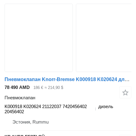
Пневмоклапан Knorr-Bremse K000918 K020624 для грузовика Volvo FM7-FM12, FM, FMX (1998-2014)
78 490 AMD
186 €
≈ 214,90 $
Пневмоклапан
K000918 K020624 21122037 7420456402
дизель
20456402
Эстония, Rummu