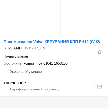
Пневмоклапан Volvo КЕРУВАННЯ КПП FH12 (G1/2/3/4) 1653156 CMG 07.01041 для грузовика Volvo FM7/9/10/12// FH12/16
6 329 AMD
15 €
≈ 17,33 $
Пневмоклапан
Состояние
новый
07.01041 1653156
Украина, Мукачево
TRUCK SHOP