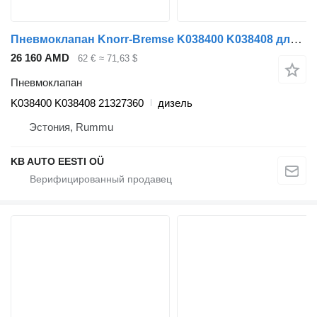
Пневмоклапан Knorr-Bremse K038400 K038408 для грузовика Volvo FM7-FM12, FM, FMX (1998-2014)
26 160 AMD
62 €
≈ 71,63 $
Пневмоклапан
K038400 K038408 21327360
дизель
Эстония, Rummu
KB AUTO EESTI OÜ