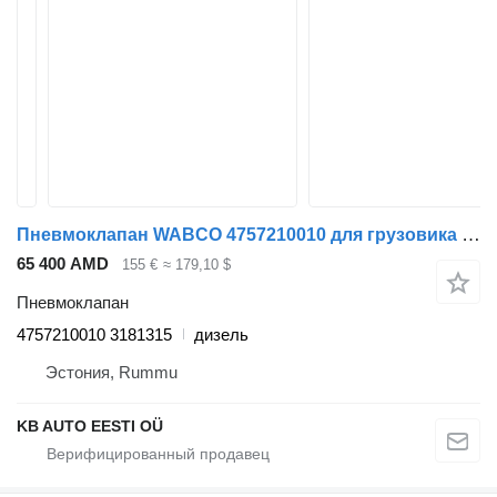
Пневмоклапан WABCO 4757210010 для грузовика Volvo FM7-FM12, FM, FMX (1998-2014)
65 400 AMD
155 €
≈ 179,10 $
Пневмоклапан
4757210010 3181315
дизель
Эстония, Rummu
KB AUTO EESTI OÜ