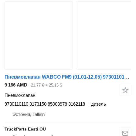
Пневмоклапан WABCO FM9 (01.01-12.05) 9730110110 для грузовика Volvo FM7-FM12, FM, FMX (1998-2014)
9 186 AMD
21,77 €
≈ 25,15 $
Пневмоклапан
9730110110 3173150 85003978 3162118
дизель
Эстония, Tallinn
TruckParts Eesti OÜ