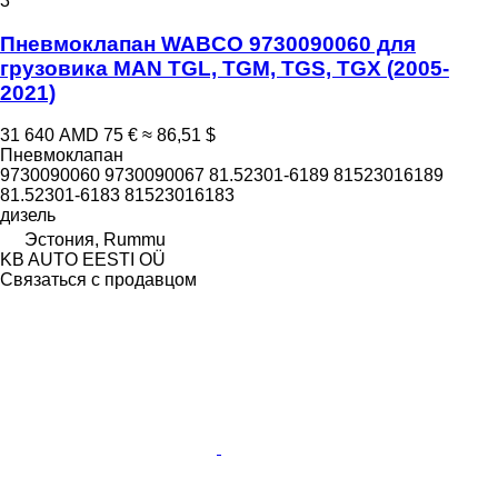
3
Пневмоклапан WABCO 9730090060 для
грузовика MAN TGL, TGM, TGS, TGX (2005-
2021)
31 640 AMD
75 €
≈ 86,51 $
Пневмоклапан
9730090060 9730090067 81.52301-6189 81523016189
81.52301-6183 81523016183
дизель
Эстония, Rummu
KB AUTO EESTI OÜ
Связаться с продавцом