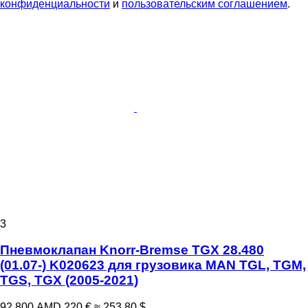
конфиденциальности
и
пользовательским соглашением
.
3
Пневмоклапан Knorr-Bremse TGX 28.480
(01.07-) K020623 для грузовика MAN TGL, TGM,
TGS, TGX (2005-2021)
92 800 AMD
220 €
≈ 253,80 $