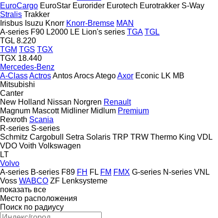
EuroCargo
EuroStar
Eurorider
Eurotech
Eurotrakker
S-Way
Stralis
Trakker
Irisbus
Isuzu
Knorr
Knorr-Bremse
MAN
A-series
F90
L2000
LE
Lion's series
TGA
TGL
TGL 8.220
TGM
TGS
TGX
TGX 18.440
Mercedes-Benz
A-Class
Actros
Antos
Arocs
Atego
Axor
Econic
LK
MB
Mitsubishi
Canter
New Holland
Nissan
Norgren
Renault
Magnum
Mascott
Midliner
Midlum
Premium
Rexroth
Scania
R-series
S-series
Schmitz Cargobull
Setra
Solaris
TRP
TRW
Thermo King
VDL
VDO
Voith
Volkswagen
LT
Volvo
A-series
B-series
F89
FH
FL
FM
FMX
G-series
N-series
VNL
Voss
WABCO
ZF Lenksysteme
показать все
Место расположения
Поиск по радиусу