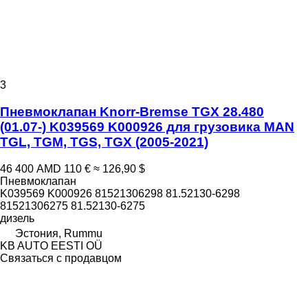
3
Пневмоклапан Knorr-Bremse TGX 28.480
(01.07-) K039569 K000926 для грузовика MAN
TGL, TGM, TGS, TGX (2005-2021)
46 400 AMD
110 €
≈ 126,90 $
Пневмоклапан
K039569 K000926 81521306298 81.52130-6298
81521306275 81.52130-6275
дизель
Эстония, Rummu
KB AUTO EESTI OÜ
Связаться с продавцом