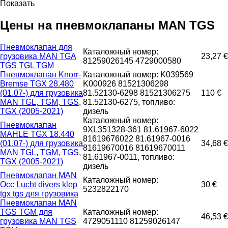
Показать
Цены на пневмоклапаны MAN TGS
Пневмоклапан для
Каталожный номер:
грузовика MAN TGA
23,27 €
81259026145 4729000580
TGS TGL TGM
Пневмоклапан Knorr-
Каталожный номер: K039569
Bremse TGX 28.480
K000926 81521306298
(01.07-) для грузовика
81.52130-6298 81521306275
110 €
MAN TGL, TGM, TGS,
81.52130-6275, топливо:
TGX (2005-2021)
дизель
Каталожный номер:
Пневмоклапан
9XL351328-361 81.61967-6022
MAHLE TGX 18.440
81619676022 81.61967-0016
(01.07-) для грузовика
34,68 €
81619670016 81619670011
MAN TGL, TGM, TGS,
81.61967-0011, топливо:
TGX (2005-2021)
дизель
Пневмоклапан MAN
Каталожный номер:
Occ Lucht divers klep
30 €
5232822170
tgx tgs для грузовика
Пневмоклапан MAN
TGS TGM для
Каталожный номер:
46,53 €
грузовика MAN TGS
4729051110 81259026147