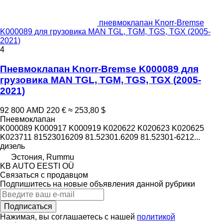
пневмоклапан Knorr-Bremse
K000089 для грузовика MAN TGL, TGM, TGS, TGX (2005-
2021)
4
Пневмоклапан Knorr-Bremse K000089 для
грузовика MAN TGL, TGM, TGS, TGX (2005-
2021)
92 800 AMD
220 €
≈ 253,80 $
Пневмоклапан
K000089 K000917 K000919 K020622 K020623 K020625
K023711 81523016209 81.52301.6209 81.52301-6212...
дизель
Эстония, Rummu
KB AUTO EESTI OÜ
Связаться с продавцом
Подпишитесь на новые объявления данной рубрики
Подписаться
Нажимая, вы соглашаетесь с нашей
политикой