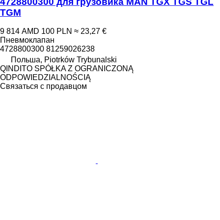
4728800300 для грузовика MAN TGX TGS TGL
TGM
9 814 AMD
100 PLN
≈ 23,27 €
Пневмоклапан
4728800300 81259026238
Польша, Piotrków Trybunalski
QINDITO SPÓŁKA Z OGRANICZONĄ
ODPOWIEDZIALNOŚCIĄ
Связаться с продавцом