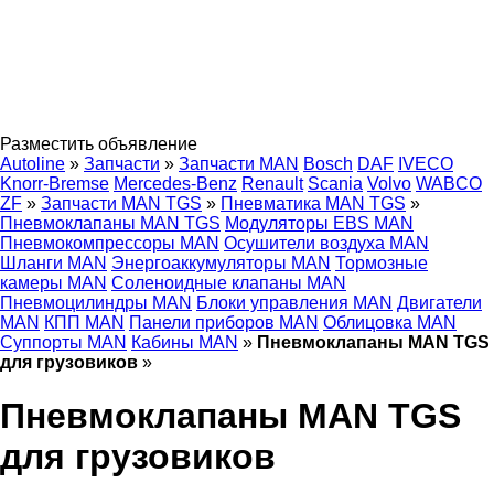
Разместить объявление
Autoline
»
Запчасти
»
Запчасти MAN
Bosch
DAF
IVECO
Knorr-Bremse
Mercedes-Benz
Renault
Scania
Volvo
WABCO
ZF
»
Запчасти MAN TGS
»
Пневматика MAN TGS
»
Пневмоклапаны MAN TGS
Модуляторы EBS MAN
Пневмокомпрессоры MAN
Осушители воздуха MAN
Шланги MAN
Энергоаккумуляторы MAN
Тормозные
камеры MAN
Соленоидные клапаны MAN
Пневмоцилиндры MAN
Блоки управления MAN
Двигатели
MAN
КПП MAN
Панели приборов MAN
Облицовка MAN
Суппорты MAN
Кабины MAN
»
Пневмоклапаны MAN TGS
для грузовиков
»
Пневмоклапаны MAN TGS
для грузовиков