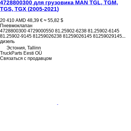
4728800300 для грузовика MAN TGL, TGM,
TGS, TGX (2005-2021)
20 410 AMD
48,39 €
≈ 55,82 $
Пневмоклапан
4728800300 4729000550 81.25902-6238 81.25902-6145
81.25902-9145 81259026238 81259026145 81259029145...
дизель
Эстония, Tallinn
TruckParts Eesti OÜ
Связаться с продавцом