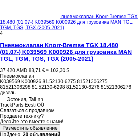
пневмоклапан Knorr-Bremse TGX
18.480 (01.07-) K039569 K000926 для грузовика MAN TGL,
TGM, TGS, TGX (2005-2021)
4
Пневмоклапан Knorr-Bremse TGX 18.480
(01.07-) K039569 K000926 для грузовика MAN
TGL, TGM, TGS, TGX (2005-2021)
37 420 AMD
88,71 €
≈ 102,30 $
Пневмоклапан
K039569 K000926 81.52130-6275 81521306275
81521306298 81.52130-6298 81.52130-6276 81521306276
дизель
Эстония, Tallinn
TruckParts Eesti OÜ
Связаться с продавцом
Продаете технику?
Делайте это вместе с нами!
Разместить объявление
Найдено:
20 объявлений