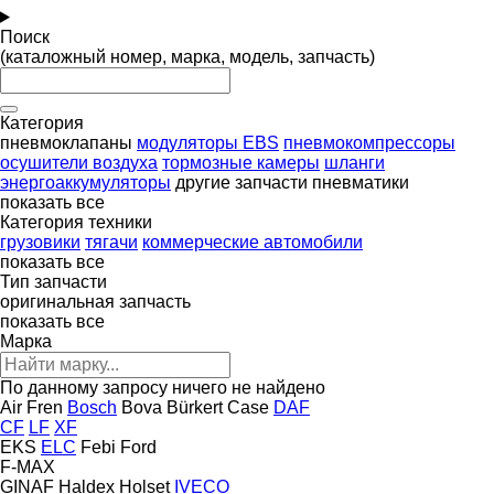
Поиск
(каталожный номер, марка, модель, запчасть)
Категория
пневмоклапаны
модуляторы EBS
пневмокомпрессоры
осушители воздуха
тормозные камеры
шланги
энергоаккумуляторы
другие запчасти пневматики
показать все
Категория техники
грузовики
тягачи
коммерческие автомобили
показать все
Тип запчасти
оригинальная запчасть
показать все
Марка
По данному запросу ничего не найдено
Air Fren
Bosch
Bova
Bürkert
Case
DAF
CF
LF
XF
EKS
ELC
Febi
Ford
F-MAX
GINAF
Haldex
Holset
IVECO