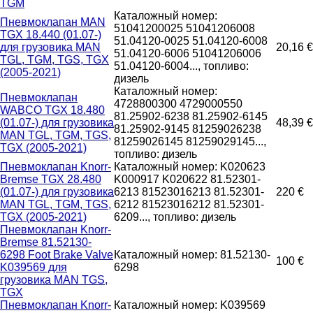
TGM
Каталожный номер:
Пневмоклапан MAN
51041200025 51041206008
TGX 18.440 (01.07-)
51.04120-0025 51.04120-6008
для грузовика MAN
20,16 €
51.04120-6006 51041206006
TGL, TGM, TGS, TGX
51.04120-6004..., топливо:
(2005-2021)
дизель
Каталожный номер:
Пневмоклапан
4728800300 4729000550
WABCO TGX 18.480
81.25902-6238 81.25902-6145
(01.07-) для грузовика
48,39 €
81.25902-9145 81259026238
MAN TGL, TGM, TGS,
81259026145 81259029145...,
TGX (2005-2021)
топливо: дизель
Пневмоклапан Knorr-
Каталожный номер: K020623
Bremse TGX 28.480
K000917 K020622 81.52301-
(01.07-) для грузовика
6213 81523016213 81.52301-
220 €
MAN TGL, TGM, TGS,
6212 81523016212 81.52301-
TGX (2005-2021)
6209..., топливо: дизель
Пневмоклапан Knorr-
Bremse 81.52130-
6298 Foot Brake Valve
Каталожный номер: 81.52130-
100 €
K039569 для
6298
грузовика MAN TGS,
TGX
Пневмоклапан Knorr-
Каталожный номер: K039569