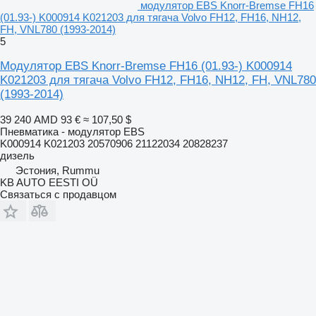
модулятор EBS Knorr-Bremse FH16
(01.93-) K000914 K021203 для тягача Volvo FH12, FH16, NH12,
FH, VNL780 (1993-2014)
5
Модулятор EBS Knorr-Bremse FH16 (01.93-) K000914
K021203 для тягача Volvo FH12, FH16, NH12, FH, VNL780
(1993-2014)
39 240 AMD
93 €
≈ 107,50 $
Пневматика - модулятор EBS
K000914 K021203 20570906 21122034 20828237
дизель
Эстония, Rummu
KB AUTO EESTI OÜ
Связаться с продавцом