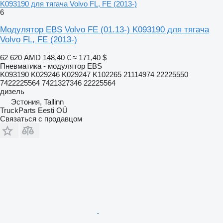
K093190 для тягача Volvo FL, FE (2013-)
6
Модулятор EBS Volvo FE (01.13-) K093190 для тягача
Volvo FL, FE (2013-)
62 620 AMD
148,40 €
≈ 171,40 $
Пневматика - модулятор EBS
K093190 K029246 K029247 K102265 21114974 22225550
7422225564 7421327346 22225564
дизель
Эстония, Tallinn
TruckParts Eesti OÜ
Связаться с продавцом