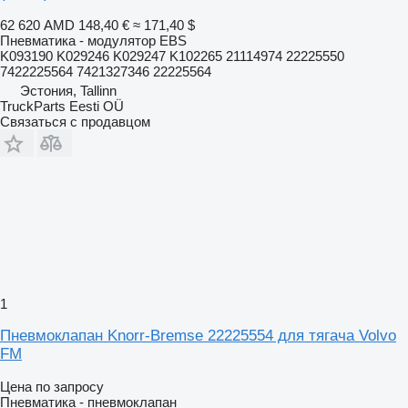
62 620 AMD
148,40 €
≈ 171,40 $
Пневматика - модулятор EBS
K093190 K029246 K029247 K102265 21114974 22225550
7422225564 7421327346 22225564
Эстония, Tallinn
TruckParts Eesti OÜ
Связаться с продавцом
1
Пневмоклапан Knorr-Bremse 22225554 для тягача Volvo
FM
Цена по запросу
Пневматика - пневмоклапан