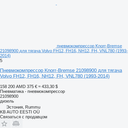
пневмокомпрессор Knorr-Bremse
21098900 для тягача Volvo FH12, FH16, NH12, FH, VNL780 (1993-
2014)
5
Пневмокомпрессор Knorr-Bremse 21098900 для тягача
Volvo FH12, FH16, NH12, FH, VNL780 (1993-2014)
158 200 AMD
375 €
≈ 433,30 $
Пневматика - пневмокомпрессор
21098900
дизель
Эстония, Rummu
KB AUTO EESTI OÜ
Связаться с продавцом