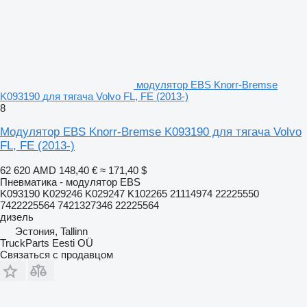
модулятор EBS Knorr-Bremse
K093190 для тягача Volvo FL, FE (2013-)
8
Модулятор EBS Knorr-Bremse K093190 для тягача Volvo
FL, FE (2013-)
62 620 AMD
148,40 €
≈ 171,40 $
Пневматика - модулятор EBS
K093190 K029246 K029247 K102265 21114974 22225550
7422225564 7421327346 22225564
дизель
Эстония, Tallinn
TruckParts Eesti OÜ
Связаться с продавцом