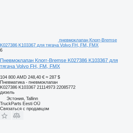
пневмоклапан Knorr-Bremse
K027386 K103367 для тягача Volvo FH, FM, FMX
6
Пневмоклапан Knorr-Bremse K027386 K103367 для
тягача Volvo FH, FM, FMX
104 800 AMD
248,40 €
≈ 287 $
Пневматика - пневмоклапан
K027386 K103367 21114973 22085772
дизель
Эстония, Tallinn
TruckParts Eesti OÜ
Связаться с продавцом