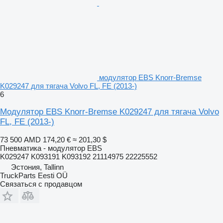
модулятор EBS Knorr-Bremse
K029247 для тягача Volvo FL, FE (2013-)
6
Модулятор EBS Knorr-Bremse K029247 для тягача Volvo
FL, FE (2013-)
73 500 AMD
174,20 €
≈ 201,30 $
Пневматика - модулятор EBS
K029247 K093191 K093192 21114975 22225552
Эстония, Tallinn
TruckParts Eesti OÜ
Связаться с продавцом