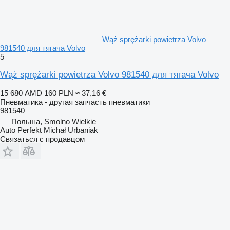
Wąż sprężarki powietrza Volvo
981540 для тягача Volvo
5
Wąż sprężarki powietrza Volvo 981540 для тягача Volvo
15 680 AMD
160 PLN
≈ 37,16 €
Пневматика - другая запчасть пневматики
981540
Польша, Smolno Wielkie
Auto Perfekt Michał Urbaniak
Связаться с продавцом