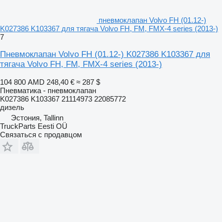
пневмоклапан Volvo FH (01.12-)
K027386 K103367 для тягача Volvo FH, FM, FMX-4 series (2013-)
7
Пневмоклапан Volvo FH (01.12-) K027386 K103367 для
тягача Volvo FH, FM, FMX-4 series (2013-)
104 800 AMD
248,40 €
≈ 287 $
Пневматика - пневмоклапан
K027386 K103367 21114973 22085772
дизель
Эстония, Tallinn
TruckParts Eesti OÜ
Связаться с продавцом