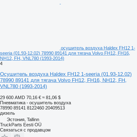
осушитель воздуха Haldex FH12 1-
seeria (01.93-12.02) 78990 89141 для тягача Volvo FH12, FH16,
NH12, FH, VNL780 (1993-2014)
4
Осушитель воздуха Haldex FH12 1-seeria (01.93-12.02)
78990 89141 для тягача Volvo FH12, FH16, NH12, FH,
VNL780 (1993-2014)
29 600 AMD
70,16 €
≈ 81,06 $
Пневматика - осушитель воздуха
78990 89141 8122460 20409513
дизель
Эстония, Tallinn
TruckParts Eesti OÜ
Связаться с продавцом