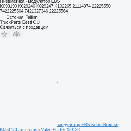
Пневматика - модулятор EBS
K093190 K029246 K029247 K102265 21114974 22225550
7422225564 7421327346 22225564
Эстония, Tallinn
TruckParts Eesti OÜ
Связаться с продавцом
модулятор EBS Knorr-Bremse
K063720 для тягача Volvo FL, FE (2013-)