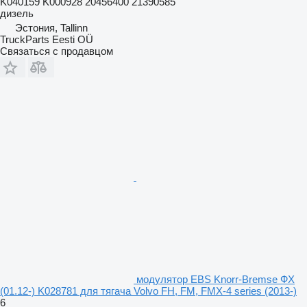
K040159 K000928 20456400 21390585
дизель
Эстония, Tallinn
TruckParts Eesti OÜ
Связаться с продавцом
модулятор EBS Knorr-Bremse ФХ
(01.12-) K028781 для тягача Volvo FH, FM, FMX-4 series (2013-)
6