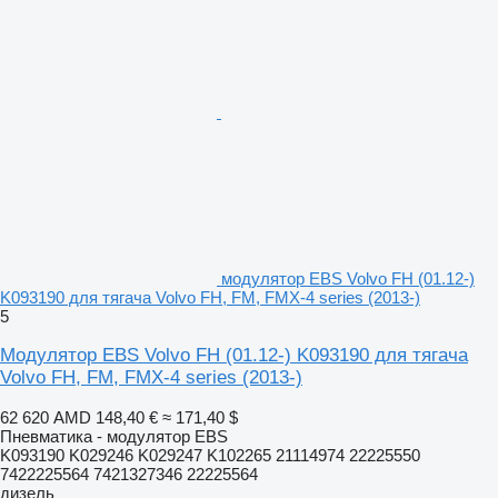
модулятор EBS Volvo FH (01.12-)
K093190 для тягача Volvo FH, FM, FMX-4 series (2013-)
5
Модулятор EBS Volvo FH (01.12-) K093190 для тягача
Volvo FH, FM, FMX-4 series (2013-)
62 620 AMD
148,40 €
≈ 171,40 $
Пневматика - модулятор EBS
K093190 K029246 K029247 K102265 21114974 22225550
7422225564 7421327346 22225564
дизель