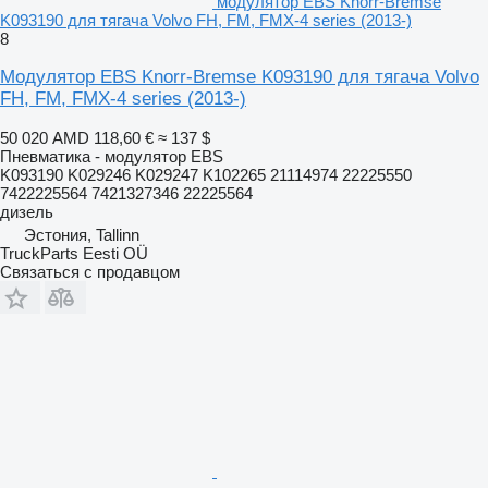
модулятор EBS Knorr-Bremse
K093190 для тягача Volvo FH, FM, FMX-4 series (2013-)
8
Модулятор EBS Knorr-Bremse K093190 для тягача Volvo
FH, FM, FMX-4 series (2013-)
50 020 AMD
118,60 €
≈ 137 $
Пневматика - модулятор EBS
K093190 K029246 K029247 K102265 21114974 22225550
7422225564 7421327346 22225564
дизель
Эстония, Tallinn
TruckParts Eesti OÜ
Связаться с продавцом