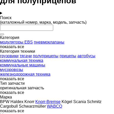
для полуприцепов
Поиск
(каталожный номер, марка, модель, запчасть)
Категория
модуляторы EBS
пневмоклапаны
показать все
Категория техники
грузовики
тягачи
полуприцепы
прицепы
автобусы
коммунальная техника
коммунальные машины
мусоровозы
железнодорожная техника
показать все
Тип запчасти
оригинальная запчасть
показать все
Марка
BPW
Haldex
Knorr
Knorr-Bremse
Kögel
Scania
Schmitz
Cargobull
Schwarzmüller
WABCO
показать все