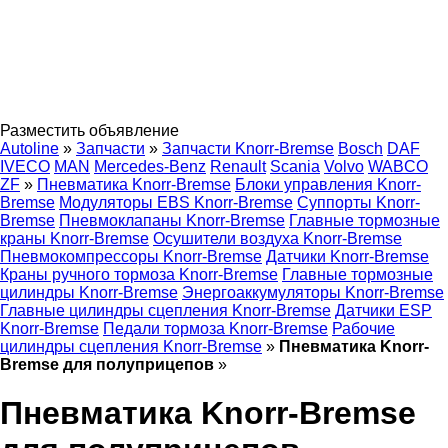
Разместить объявление
Autoline
»
Запчасти
»
Запчасти Knorr-Bremse
Bosch
DAF
IVECO
MAN
Mercedes-Benz
Renault
Scania
Volvo
WABCO
ZF
»
Пневматика Knorr-Bremse
Блоки управления Knorr-
Bremse
Модуляторы EBS Knorr-Bremse
Суппорты Knorr-
Bremse
Пневмоклапаны Knorr-Bremse
Главные тормозные
краны Knorr-Bremse
Осушители воздуха Knorr-Bremse
Пневмокомпрессоры Knorr-Bremse
Датчики Knorr-Bremse
Краны ручного тормоза Knorr-Bremse
Главные тормозные
цилиндры Knorr-Bremse
Энергоаккумуляторы Knorr-Bremse
Главные цилиндры сцепления Knorr-Bremse
Датчики ESP
Knorr-Bremse
Педали тормоза Knorr-Bremse
Рабочие
цилиндры сцепления Knorr-Bremse
»
Пневматика Knorr-
Bremse для полуприцепов
»
Пневматика Knorr-Bremse