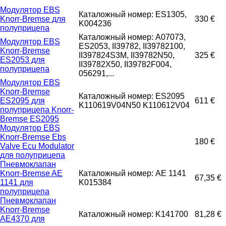
Модулятор EBS
Каталожный номер: ES1305,
Knorr-Bremse для
330 €
K004236
полуприцепа
Каталожный номер: A07073,
Модулятор EBS
ES2053, II39782, II39782100,
Knorr-Bremse
II397824S3M, II39782N50,
325 €
ES2053 для
II39782X50, II39782F004,
полуприцепа
056291,...
Модулятор EBS
Knorr-Bremse
Каталожный номер: ES2095
ES2095 для
611 €
K110619V04N50 K110612V04
полуприцепа Knorr-
Bremse ES2095
Модулятор EBS
Knorr-Bremse Ebs
180 €
Valve Ecu Modulator
для полуприцепа
Пневмоклапан
Knorr-Bremse AE
Каталожный номер: AE 1141
67,35 €
1141 для
K015384
полуприцепа
Пневмоклапан
Knorr-Bremse
Каталожный номер: K141700
81,28 €
AE4370 для