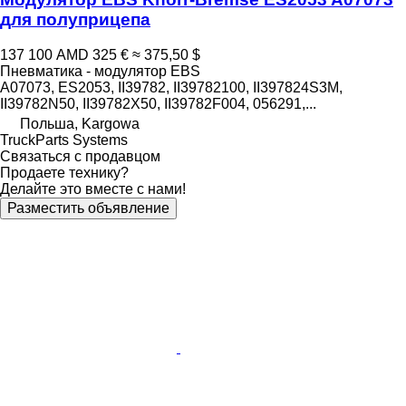
для полуприцепа
137 100 AMD
325 €
≈ 375,50 $
Пневматика - модулятор EBS
A07073, ES2053, II39782, II39782100, II397824S3M,
II39782N50, II39782X50, II39782F004, 056291,...
Польша, Kargowa
TruckParts Systems
Связаться с продавцом
Продаете технику?
Делайте это вместе с нами!
Разместить объявление