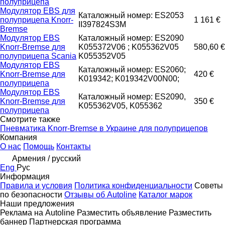
полуприцепа
Модулятор EBS для
Каталожный номер: ES2053
полуприцепа Knorr-
1 161 €
II397824S3M
Bremse
Модулятор EBS
Каталожный номер: ES2090
Knorr-Bremse для
K055372V06 ; K055362V05
580,60 €
полуприцепа Scania
K055352V05
Модулятор EBS
Каталожный номер: ES2060;
Knorr-Bremse для
420 €
K019342; K019342V00N00;
полуприцепа
Модулятор EBS
Каталожный номер: ES2090,
Knorr-Bremse для
350 €
K055362V05, K055362
полуприцепа
Смотрите также
Пневматика Knorr-Bremse в Украине для полуприцепов
Компания
О нас
Помощь
Контакты
Армения / русский
Eng
Рус
Информация
Правила и условия
Политика конфиденциальности
Советы
по безопасности
Отзывы об Autoline
Каталог марок
Наши предложения
Реклама на Autoline
Разместить объявление
Разместить
баннер
Партнерская программа