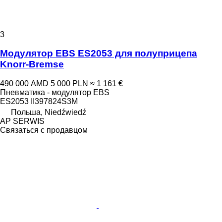
3
Модулятор EBS ES2053 для полуприцепа
Knorr-Bremse
490 000 AMD
5 000 PLN
≈ 1 161 €
Пневматика - модулятор EBS
ES2053 II397824S3M
Польша, Niedźwiedź
AP SERWIS
Связаться с продавцом