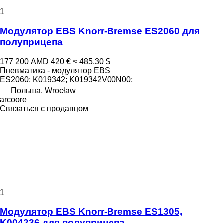
1
Модулятор EBS Knorr-Bremse ES2060 для
полуприцепа
177 200 AMD
420 €
≈ 485,30 $
Пневматика - модулятор EBS
ES2060; K019342; K019342V00N00;
Польша, Wrocław
arcoore
Связаться с продавцом
1
Модулятор EBS Knorr-Bremse ES1305,
K004236 для полуприцепа