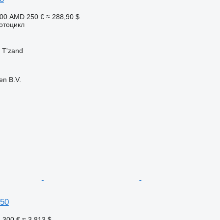
500 AMD
250 €
≈ 288,90 $
отоцикл
 T'zand
en B.V.
50
 300 €
≈ 3 813 $