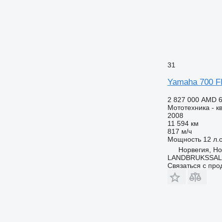
31
Yamaha 700 FI
2 827 000 AMD
6
Мототехника - к
2008
11 594 км
817 м/ч
Мощность
12 л.с
Норвегия, Ho
LANDBRUKSSAL
Связаться с пр