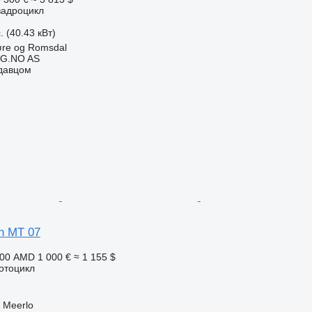
вадроцикл
. (40.43 кВт)
øre og Romsdal
G.NO AS
одавцом
h MT 07
000 AMD
1 000 €
≈ 1 155 $
отоцикл
 Meerlo