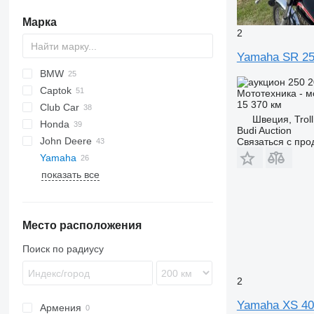
Марка
2
Yamaha SR 2
BMW
Storm
250 
Captok
Thunder
1-Series
Мототехника - м
15 370 км
Club Car
3-Series
CK
Швеция, Troll
Honda
5-Series
Onward
RXV
XS
G-series
Budi Auction
John Deere
8-Series
Precedent
XXS
TRX
Связаться с пр
Yamaha
R-Series
Tempo
590
KX
MEC
X-series
SL
Snarler
показать все
Villager
855
Mule
Gator
M-series
Место расположения
S-series
XUV
Поиск по радиусу
2
Yamaha XS 40
Армения