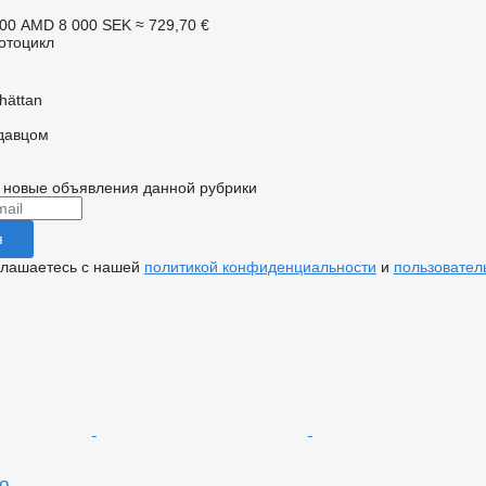
900 AMD
8 000 SEK
≈ 729,70 €
отоцикл
hättan
одавцом
 новые объявления данной рубрики
я
глашаетесь с нашей
политикой конфиденциальности
и
пользовател
o