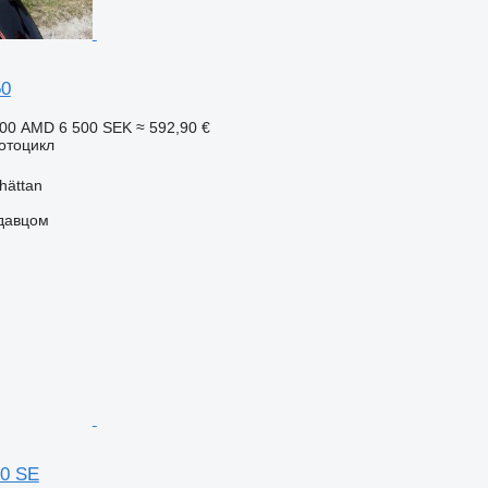
50
200 AMD
6 500 SEK
≈ 592,90 €
отоцикл
hättan
одавцом
0 SE