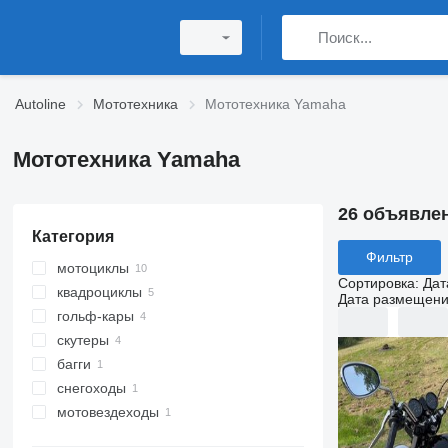
Autoline
Мототехника
Мототехника Yamaha
Мототехника Yamaha
26 объявле
Категория
Фильтр
мотоциклы
Сортировка
:
Дат
квадроциклы
Дата размещен
гольф-кары
скутеры
багги
снегоходы
мотовездеходы