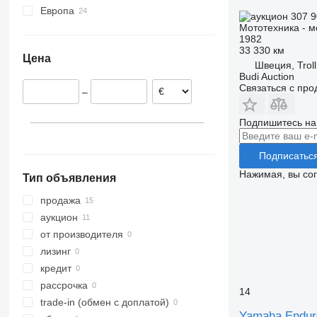
Европа
307 
Мототехника - м
Нидерланды
1982
Франция
33 330 км
Цена
Швеция
Швеция, Troll
Budi Auction
Норвегия
Связаться с пр
–
Испания
Великобритания
Подпишитесь на
Чехия
Словакия
Подписатьс
показать все
Нажимая, вы со
Тип объявления
продажа
аукцион
от производителя
лизинг
кредит
рассрочка
14
trade-in (обмен с доплатой)
Yamaha Endur