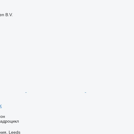
en B.V.
k
ион
вадроцикл
ния, Leeds