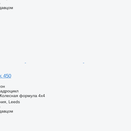
B
одавцом
k 450
ион
вадроцикл
Колесная формула
4x4
ния, Leeds
B
одавцом