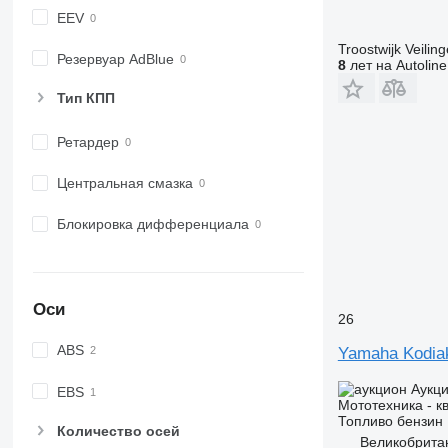
EEV
Troostwijk Veiling
Резервуар AdBlue
8
лет на Autoline
Тип КПП
Ретардер
Центральная смазка
Блокировка дифференциала
Оси
26
ABS
Yamaha Kodia
Аукц
EBS
Мототехника - к
Топливо
бензин
Количество осей
Великобрита