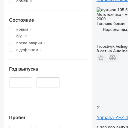
обмен
105 
Мототехника - м
2000
Состояние
Топливо
бензин
новый
Нидерланды,
б/у
после аварии
Troostwijk Veiling
с дефектом
8
лет на Autoline
Год выпуска
–
21
Yamaha YFZ 4
Пробег
1 392 000 AMD
3