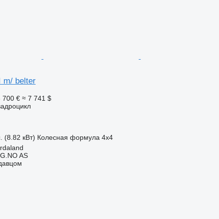
 m/ belter
 700 €
≈ 7 741 $
вадроцикл
. (8.82 кВт)
Колесная формула
4x4
rdaland
G.NO AS
одавцом