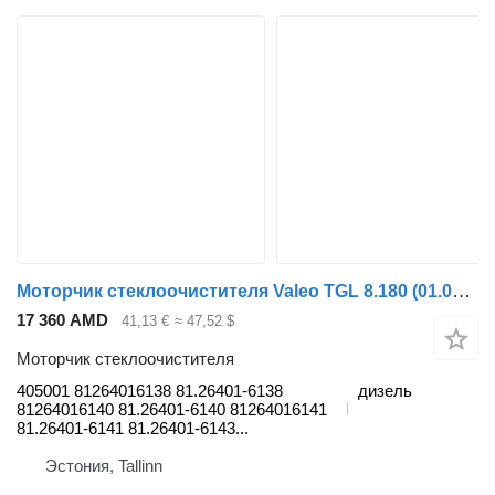
Моторчик стеклоочистителя Valeo TGL 8.180 (01.05-) 405001 для тягача MAN TGL, TGM, TGS, TGX (2005-2021)
17 360 AMD
41,13 €
≈ 47,52 $
Моторчик стеклоочистителя
405001 81264016138 81.26401-6138
дизель
81264016140 81.26401-6140 81264016141
81.26401-6141 81.26401-6143...
Эстония, Tallinn