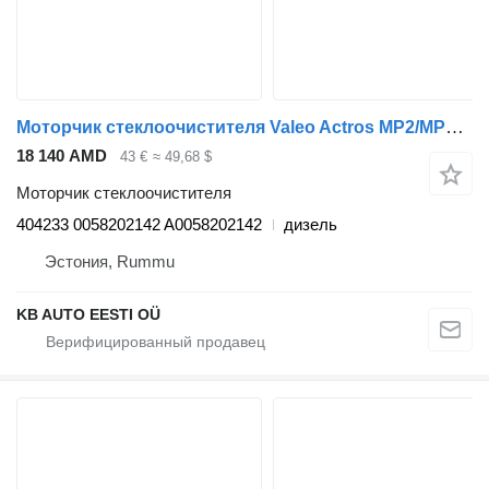
Моторчик стеклоочистителя Valeo Actros MP2/MP3 (01.02-12.14) 404233 для тягача Mercedes-Benz Actros, Axor MP1, MP2, MP3 (1996-2014)
18 140 AMD
43 €
≈ 49,68 $
Моторчик стеклоочистителя
404233 0058202142 A0058202142
дизель
Эстония, Rummu
KB AUTO EESTI OÜ