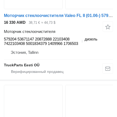
Моторчик стеклоочистителя Valeo FL II (01.06-) 579204 53671147 для тягача Volvo FL, FE (2005-2014)
16 330 AMD
38,71 €
≈ 44,73 $
Моторчик стеклоочистителя
579204 53671147 20872888 22103408
дизель
7422103408 5001834379 1409966 1706503
Эстония, Tallinn
TruckParts Eesti OÜ