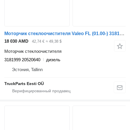
Моторчик стеклоочистителя Valeo FL (01.00-) 3181999 20520640 для тягача Volvo FL, FL6, FL7, FL10, FL12, FS718 (1985-2005)
18 030 AMD
42,74 €
≈ 49,38 $
Моторчик стеклоочистителя
3181999 20520640
дизель
Эстония, Tallinn
TruckParts Eesti OÜ