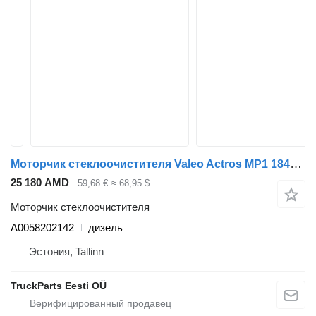
Моторчик стеклоочистителя Valeo Actros MP1 1840 (01.96-12.02) A0058202142 для тягача Mercedes-Benz Actros, Axor MP1, MP2, MP3 (1996-2014)
25 180 AMD
59,68 €
≈ 68,95 $
Моторчик стеклоочистителя
A0058202142
дизель
Эстония, Tallinn
TruckParts Eesti OÜ