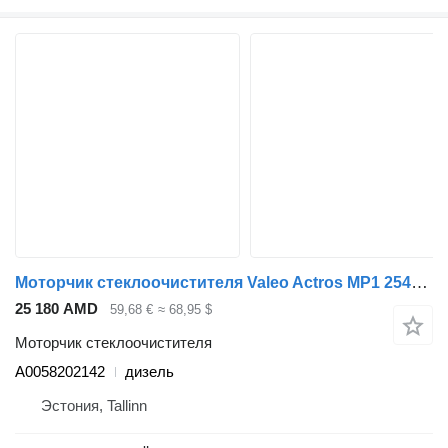
Моторчик стеклоочистителя Valeo Actros MP1 2540 (01.96-12.02) A0058202142 для тягача Mercedes-Benz Actros, Axor MP1, MP2, MP3 (1996-2014)
25 180 AMD
59,68 €
≈ 68,95 $
Моторчик стеклоочистителя
A0058202142
дизель
Эстония, Tallinn