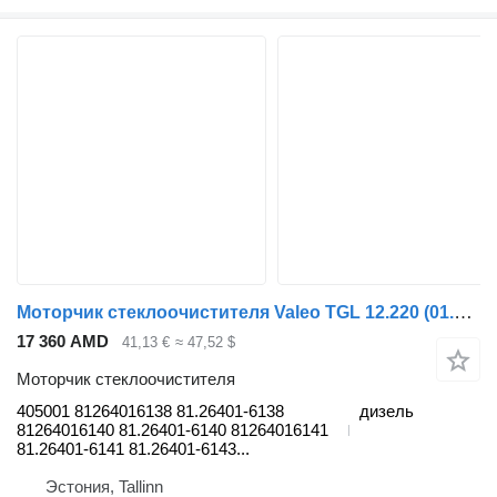
Моторчик стеклоочистителя Valeo TGL 12.220 (01.05-) 405001 для тягача MAN TGL, TGM, TGS, TGX (2005-2021)
17 360 AMD
41,13 €
≈ 47,52 $
Моторчик стеклоочистителя
405001 81264016138 81.26401-6138
дизель
81264016140 81.26401-6140 81264016141
81.26401-6141 81.26401-6143...
Эстония, Tallinn