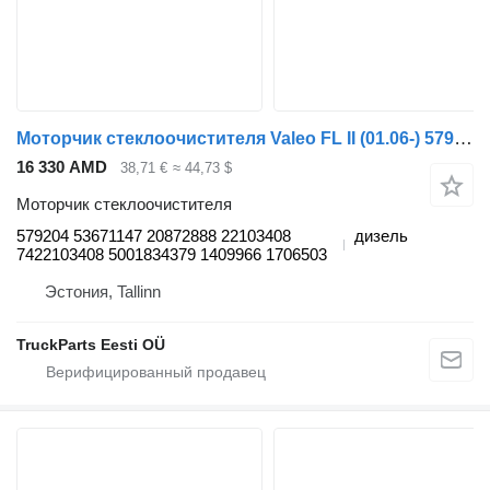
Моторчик стеклоочистителя Valeo FL II (01.06-) 579204 53671147 для тягача Volvo FL, FE (2005-2014)
16 330 AMD
38,71 €
≈ 44,73 $
Моторчик стеклоочистителя
579204 53671147 20872888 22103408
дизель
7422103408 5001834379 1409966 1706503
Эстония, Tallinn
TruckParts Eesti OÜ