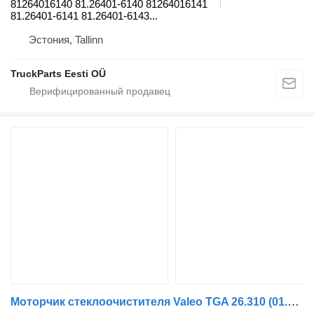
81264016140 81.26401-6140 81264016141
81.26401-6141 81.26401-6143...
Эстония, Tallinn
TruckParts Eesti OÜ
Моторчик стеклоочистителя Valeo TGA 26.310 (01.00-) 405001 для тягача MAN 4-series, TGA (1993-2009)