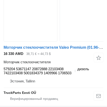
Моторчик стеклоочистителя Valeo Premium (01.96-) 579204 53671147 для тягача Renault Premium, Premium 2 (1996-2014)
16 330 AMD
38,71 €
≈ 44,73 $
Моторчик стеклоочистителя
579204 53671147 20872888 22103408
дизель
7422103408 5001834379 1409966 1706503
Эстония, Tallinn
TruckParts Eesti OÜ