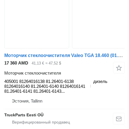
Моторчик стеклоочистителя Valeo TGA 18.460 (01.00-) 405001 для тягача MAN 4-series, TGA (1993-2009)
17 360 AMD
41,13 €
≈ 47,52 $
Моторчик стеклоочистителя
405001 81264016138 81.26401-6138
дизель
81264016140 81.26401-6140 81264016141
81.26401-6141 81.26401-6143...
Эстония, Tallinn
TruckParts Eesti OÜ