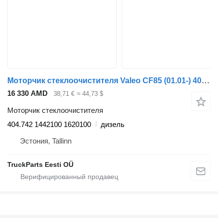
Моторчик стеклоочистителя Valeo CF85 (01.01-) 404.742 для тягача DAF LF45, LF55, LF180, CF65, CF75, CF85 (2001-)
16 330 AMD
38,71 €
≈ 44,73 $
Моторчик стеклоочистителя
404.742 1442100 1620100
дизель
Эстония, Tallinn
TruckParts Eesti OÜ