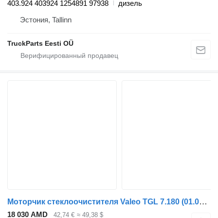
403.924 403924 1254891 97938
дизель
Эстония, Tallinn
TruckParts Eesti OÜ
Моторчик стеклоочистителя Valeo TGL 7.180 (01.05-) 405.000 для тягача MAN TGL, TGM, TGS, TGX (2005-2021)
18 030 AMD
42,74 €
≈ 49,38 $