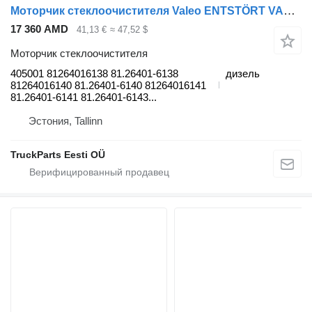
Моторчик стеклоочистителя Valeo ENTSTÖRT VALEO TGL 8.210 (01.05-) 405001 для тягача MAN TGL, TGM, TGS, TGX (2005-2021)
17 360 AMD
41,13 €
≈ 47,52 $
Моторчик стеклоочистителя
405001 81264016138 81.26401-6138
дизель
81264016140 81.26401-6140 81264016141
81.26401-6141 81.26401-6143...
Эстония, Tallinn
TruckParts Eesti OÜ