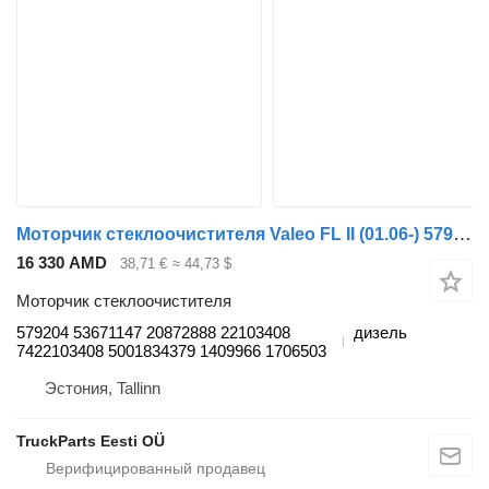
Моторчик стеклоочистителя Valeo FL II (01.06-) 579204 53671147 для тягача Volvo FL, FE (2005-2014)
16 330 AMD
38,71 €
≈ 44,73 $
Моторчик стеклоочистителя
579204 53671147 20872888 22103408
дизель
7422103408 5001834379 1409966 1706503
Эстония, Tallinn
TruckParts Eesti OÜ