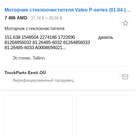
Моторчик стеклоочистителя Valeo P-series (01.04-) 151.638 для тягача Scania P,G,R,T-series (2004-2017)
7 486 AMD
17,74 €
≈ 20,50 $
Моторчик стеклоочистителя
151.638 1548504 2274186 1722690
дизель
81264856032 81.26485-6032 81264856033
81.26485-6033 A0008694021...
Эстония, Tallinn
TruckParts Eesti OÜ