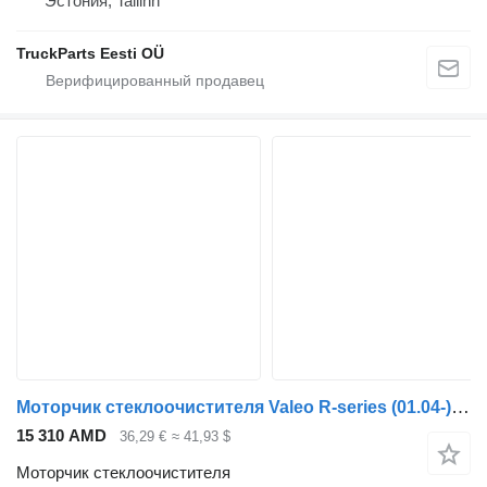
Эстония, Tallinn
TruckParts Eesti OÜ
Моторчик стеклоочистителя Valeo R-series (01.04-) 1765185 для тягача Scania P,G,R,T-series (2004-2017)
15 310 AMD
36,29 €
≈ 41,93 $
Моторчик стеклоочистителя