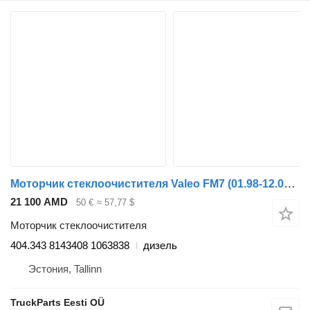
Моторчик стеклоочистителя Valeo FM7 (01.98-12.01) 404.343 для тягача Volvo FM7-FM12, FM, FMX (1998-2014)
21 100 AMD
50 €
≈ 57,77 $
Моторчик стеклоочистителя
404.343 8143408 1063838
дизель
Эстония, Tallinn
TruckParts Eesti OÜ