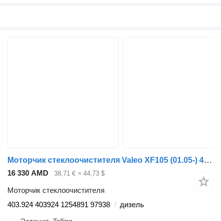
Моторчик стеклоочистителя Valeo XF105 (01.05-) 403.924 403924 для тягача DAF XF95, XF105 (2001-2014)
16 330 AMD
38,71 €
≈ 44,73 $
Моторчик стеклоочистителя
403.924 403924 1254891 97938
дизель