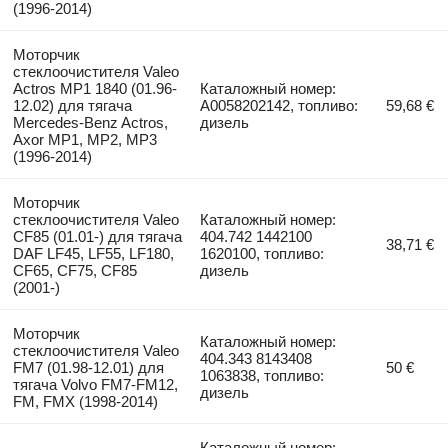
(1996-2014)
Моторчик
стеклоочистителя Valeo
Actros MP1 1840 (01.96-
Каталожный номер:
12.02) для тягача
A0058202142, топливо:
59,68 €
Mercedes-Benz Actros,
дизель
Axor MP1, MP2, MP3
(1996-2014)
Моторчик
стеклоочистителя Valeo
Каталожный номер:
CF85 (01.01-) для тягача
404.742 1442100
38,71 €
DAF LF45, LF55, LF180,
1620100, топливо:
CF65, CF75, CF85
дизель
(2001-)
Моторчик
Каталожный номер:
стеклоочистителя Valeo
404.343 8143408
FM7 (01.98-12.01) для
50 €
1063838, топливо:
тягача Volvo FM7-FM12,
дизель
FM, FMX (1998-2014)
Каталожный номер: