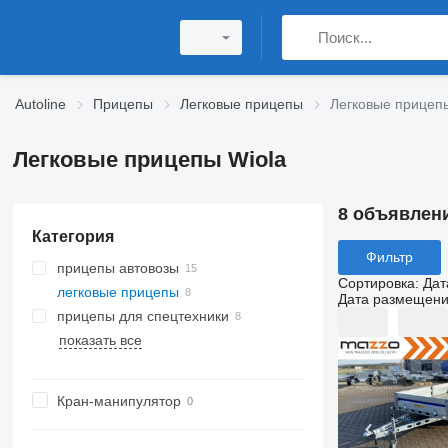
Autoline
Прицепы
Легковые прицепы
Легковые прицепы
Легковые прицепы Wiola
8 объявлен
Категория
Фильтр
прицепы автовозы
Сортировка
:
Дат
легковые прицепы
Дата размещен
прицепы для спецтехники
показать все
Кран-манипулятор