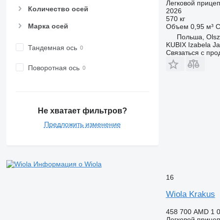
Легковой прице
Количество осей
2026
570 кг
Марка осей
Объем
0,95 м³
С
Польша, Olsz
KUBIX Izabela J
Тандемная ось
Связаться с пр
Поворотная ось
Не хватает фильтров?
Предложить изменение
Информация о Wiola
16
Wiola Krakus
458 700 AMD
1 
Легковой прице