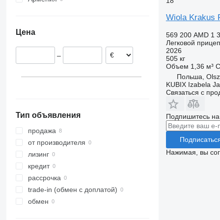
18
Wiola Krakus 
Цена
569 200 AMD
1 
Легковой прице
2026
–
505 кг
Объем
1,36 м³
С
Польша, Olsz
KUBIX Izabela J
Связаться с пр
Тип объявления
Подпишитесь на
продажа
Подписатьс
от производителя
Нажимая, вы со
лизинг
кредит
рассрочка
trade-in (обмен с доплатой)
обмен