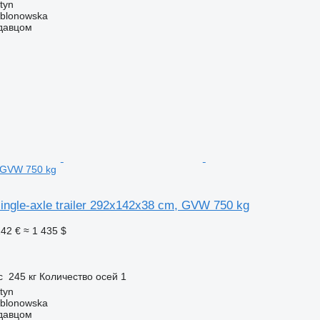
tyn
ablonowska
одавцом
 GVW 750 kg
single-axle trailer 292x142x38 cm, GVW 750 kg
242 €
≈ 1 435 $
п
с
245 кг
Количество осей
1
tyn
ablonowska
одавцом