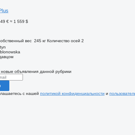
Plus
349 €
≈ 1 559 $
п
обственный вес
245 кг
Количество осей
2
tyn
ablonowska
одавцом
 новые объявления данной рубрики
я
глашаетесь с нашей
политикой конфиденциальности
и
пользовател