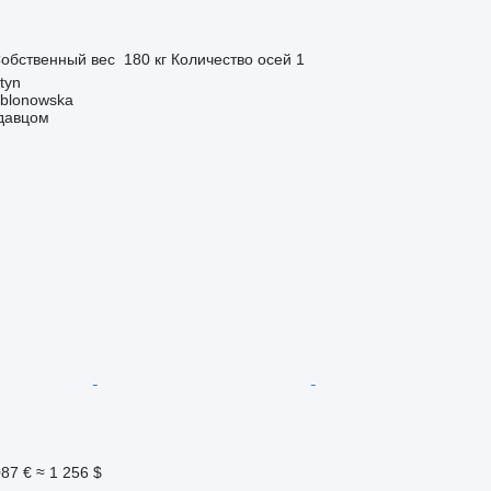
п
обственный вес
180 кг
Количество осей
1
tyn
ablonowska
одавцом
087 €
≈ 1 256 $
п