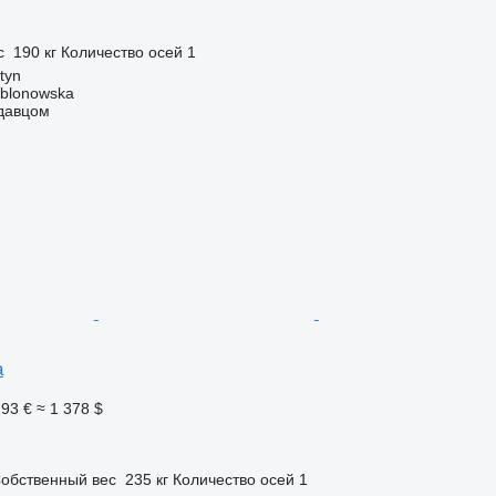
с
190 кг
Количество осей
1
tyn
ablonowska
одавцом
a
193 €
≈ 1 378 $
п
обственный вес
235 кг
Количество осей
1