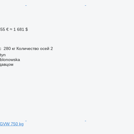
455 €
≈ 1 681 $
п
с
280 кг
Количество осей
2
tyn
ablonowska
одавцом
 GVW 750 kg