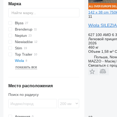
Марка
142 x 38 cm 750
11
Blyss
GTB
Wiola SILEZIA
Brenderup
627 100 AMD
6 
Neptun
1205
Azure
Garant
Легковой прице
Niewiadów
2260
HA
2026
460 кг
Stim
2270
HT
N-series
Объем
1,58 м³
С
Top Trailer
2300
HUK
Польша, Now
Wiola
4260
MAZZO - Maciej 
Связаться с пр
показать все
Место расположения
Поиск по радиусу
Армения