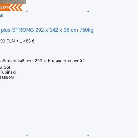
kg
 plus STRONG 292 x 142 x 38 cm 750kg
399 PLN
≈ 1 486 €
п
обственный вес
290 кг
Количество осей
2
a Sól
Kubiński
одавцом