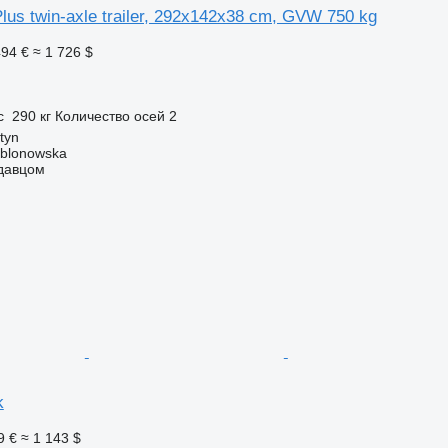
Plus twin-axle trailer, 292x142x38 cm, GVW 750 kg
494 €
≈ 1 726 $
п
с
290 кг
Количество осей
2
tyn
ablonowska
одавцом
k
9 €
≈ 1 143 $