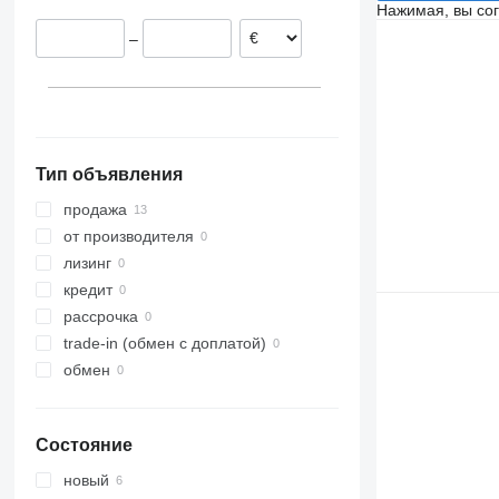
Нажимая, вы со
Польша
–
Венгрия
Германия
Lemgo
Литва
показать все
Bovenden
Тип объявления
продажа
от производителя
лизинг
кредит
рассрочка
trade-in (обмен с доплатой)
обмен
Состояние
новый