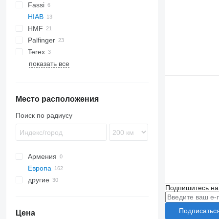
Fassi
HIAB
F-series
HMF
X-HiDuo
Palfinger
X-HiPro
340
TGL
Terex
2620
PK
SCC
630
X-HiPro 548 E-8
показать все
A-series
Место расположения
Поиск по радиусу
Армения
Европа
другие
Нидерланды
Подпишитесь на
Испания
Украина
Бельгия
Бразилия
Подписатьс
Цена
Португалия